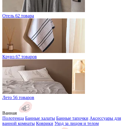
Отель
62 товара
Круиз
67 товаров
Лето
56 товаров
Ванная
Полотенца
Банные халаты
Банные тапочки
Аксессуары для
ванной комнаты
Коврики
Уход за лицом и телом