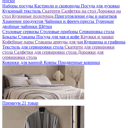
Носки
Наборы посуды
Кастрюли и сковороды
Посуда для духовки
Кухонный текстиль
Скатерти
Салфетки на стол
Дорожки на
стол
Кухонные полотенца
Приготовление еды и напитков
Хранение продуктов
Чайники и френч-прессы
Турецкие
двойные чайники
Щётки
Столовые сервизы
Столовые приборы
Сервировка стола
Бокалы
Стаканы
Посуда для чая и кофе
Кружки и чашки
Кофейные пары
Стаканы армуды для чая
Кувшины и графины
Текстиль для сервировки стола
Скатерти для сервировки
стола
Салфетки для сервировки стола
Дорожки для
сервировки стола
Коврики для ванной
Ковры
Придверные коврики
Премиум
21 товар