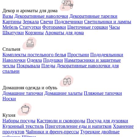
Декор и ароматы для дома
Вазы
Декоративные наволочки
Декоративные тарелки
Картины
Зеркала
Свечи
Подсвечники
Светильники и лампы
Мебель
Статуэтки
Фоторамки
Цветочные горшки
Часы
Шкатулки
Корзины
Ароматы для дома
Спальня
Комплекты постельного белья
Простыни
Пододеяльники
Наволочки
Одеяла
Подушки
Наматрасники и защитные
чехлы
Покрывала
Пледы
Декоративные наволочки для
спальни
Домашняя одежда и обувь
Домашние тапочки
Домашние халаты
Пляжные тапочки
Носки
Кухня
Наборы посуды
Кастрюли и сковороды
Посуда для духовки
Кухонный текстиль
Приготовление еды и напитков
Хранение
продуктов
Чайники и френч-прессы
Турецкие двойные