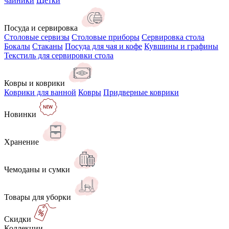
чайники
Щётки
Посуда и сервировка
Столовые сервизы
Столовые приборы
Сервировка стола
Бокалы
Стаканы
Посуда для чая и кофе
Кувшины и графины
Текстиль для сервировки стола
Ковры и коврики
Коврики для ванной
Ковры
Придверные коврики
Новинки
Хранение
Чемоданы и сумки
Товары для уборки
Скидки
Коллекции