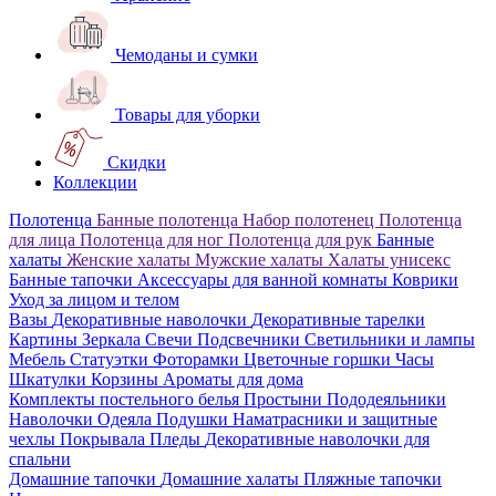
Чемоданы и сумки
Товары для уборки
Скидки
Коллекции
Полотенца
Банные полотенца
Набор полотенец
Полотенца
для лица
Полотенца для ног
Полотенца для рук
Банные
халаты
Женские халаты
Мужские халаты
Халаты унисекс
Банные тапочки
Аксессуары для ванной комнаты
Коврики
Уход за лицом и телом
Вазы
Декоративные наволочки
Декоративные тарелки
Картины
Зеркала
Свечи
Подсвечники
Светильники и лампы
Мебель
Статуэтки
Фоторамки
Цветочные горшки
Часы
Шкатулки
Корзины
Ароматы для дома
Комплекты постельного белья
Простыни
Пододеяльники
Наволочки
Одеяла
Подушки
Наматрасники и защитные
чехлы
Покрывала
Пледы
Декоративные наволочки для
спальни
Домашние тапочки
Домашние халаты
Пляжные тапочки