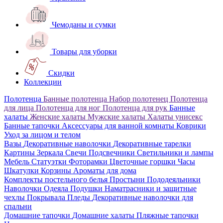
Чемоданы и сумки
Товары для уборки
Скидки
Коллекции
Полотенца
Банные полотенца
Набор полотенец
Полотенца
для лица
Полотенца для ног
Полотенца для рук
Банные
халаты
Женские халаты
Мужские халаты
Халаты унисекс
Банные тапочки
Аксессуары для ванной комнаты
Коврики
Уход за лицом и телом
Вазы
Декоративные наволочки
Декоративные тарелки
Картины
Зеркала
Свечи
Подсвечники
Светильники и лампы
Мебель
Статуэтки
Фоторамки
Цветочные горшки
Часы
Шкатулки
Корзины
Ароматы для дома
Комплекты постельного белья
Простыни
Пододеяльники
Наволочки
Одеяла
Подушки
Наматрасники и защитные
чехлы
Покрывала
Пледы
Декоративные наволочки для
спальни
Домашние тапочки
Домашние халаты
Пляжные тапочки