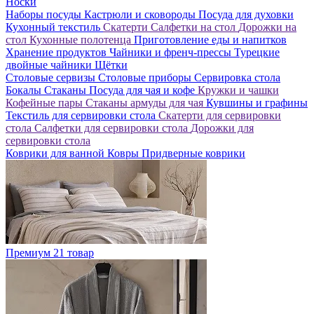
Носки
Наборы посуды
Кастрюли и сковороды
Посуда для духовки
Кухонный текстиль
Скатерти
Салфетки на стол
Дорожки на
стол
Кухонные полотенца
Приготовление еды и напитков
Хранение продуктов
Чайники и френч-прессы
Турецкие
двойные чайники
Щётки
Столовые сервизы
Столовые приборы
Сервировка стола
Бокалы
Стаканы
Посуда для чая и кофе
Кружки и чашки
Кофейные пары
Стаканы армуды для чая
Кувшины и графины
Текстиль для сервировки стола
Скатерти для сервировки
стола
Салфетки для сервировки стола
Дорожки для
сервировки стола
Коврики для ванной
Ковры
Придверные коврики
Премиум
21 товар