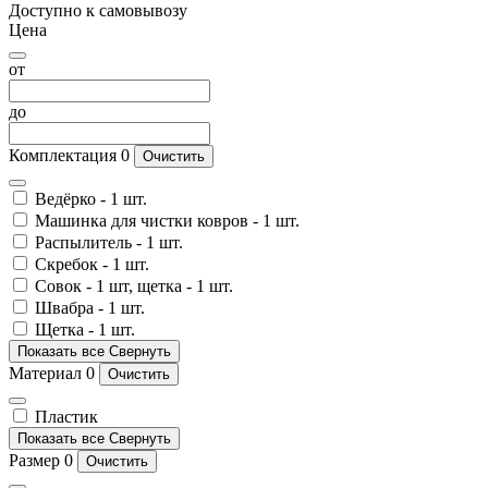
Доступно к самовывозу
Цена
от
до
Комплектация
0
Очистить
Ведёрко - 1 шт.
Машинка для чистки ковров - 1 шт.
Распылитель - 1 шт.
Скребок - 1 шт.
Совок - 1 шт, щетка - 1 шт.
Швабра - 1 шт.
Щетка - 1 шт.
Показать все
Свернуть
Материал
0
Очистить
Пластик
Показать все
Свернуть
Размер
0
Очистить