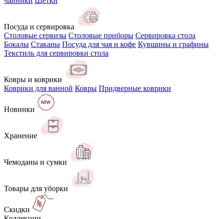
чайники
Щётки
Посуда и сервировка
Столовые сервизы
Столовые приборы
Сервировка стола
Бокалы
Стаканы
Посуда для чая и кофе
Кувшины и графины
Текстиль для сервировки стола
Ковры и коврики
Коврики для ванной
Ковры
Придверные коврики
Новинки
Хранение
Чемоданы и сумки
Товары для уборки
Скидки
Коллекции