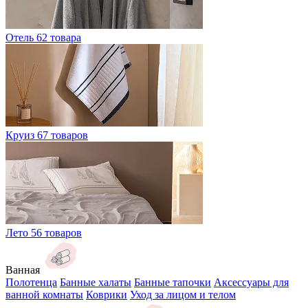
Отель
62 товара
Круиз
67 товаров
Лето
56 товаров
Ванная
Полотенца
Банные халаты
Банные тапочки
Аксессуары для
ванной комнаты
Коврики
Уход за лицом и телом