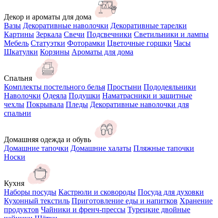
Декор и ароматы для дома
Вазы
Декоративные наволочки
Декоративные тарелки
Картины
Зеркала
Свечи
Подсвечники
Светильники и лампы
Мебель
Статуэтки
Фоторамки
Цветочные горшки
Часы
Шкатулки
Корзины
Ароматы для дома
Спальня
Комплекты постельного белья
Простыни
Пододеяльники
Наволочки
Одеяла
Подушки
Наматрасники и защитные
чехлы
Покрывала
Пледы
Декоративные наволочки для
спальни
Домашняя одежда и обувь
Домашние тапочки
Домашние халаты
Пляжные тапочки
Носки
Кухня
Наборы посуды
Кастрюли и сковороды
Посуда для духовки
Кухонный текстиль
Приготовление еды и напитков
Хранение
продуктов
Чайники и френч-прессы
Турецкие двойные