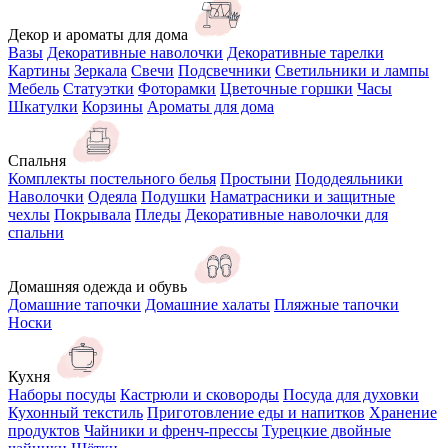
Декор и ароматы для дома
Вазы
Декоративные наволочки
Декоративные тарелки
Картины
Зеркала
Свечи
Подсвечники
Светильники и лампы
Мебель
Статуэтки
Фоторамки
Цветочные горшки
Часы
Шкатулки
Корзины
Ароматы для дома
Спальня
Комплекты постельного белья
Простыни
Пододеяльники
Наволочки
Одеяла
Подушки
Наматрасники и защитные
чехлы
Покрывала
Пледы
Декоративные наволочки для
спальни
Домашняя одежда и обувь
Домашние тапочки
Домашние халаты
Пляжные тапочки
Носки
Кухня
Наборы посуды
Кастрюли и сковороды
Посуда для духовки
Кухонный текстиль
Приготовление еды и напитков
Хранение
продуктов
Чайники и френч-прессы
Турецкие двойные