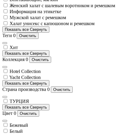
Женский халат с шалевым воротником и ремешком
Информация на этикетке
Мужской халат с ремешком
Халат унисекс с капюшоном и ремешком
Показать все
Свернуть
Теги
0
Очистить
Хит
Показать все
Свернуть
Коллекция
0
Очистить
Hotel Collection
Yacht Collection
Показать все
Свернуть
Страна производства
0
Очистить
ТУРЦИЯ
Показать все
Свернуть
Цвет
0
Очистить
Бежевый
Белый