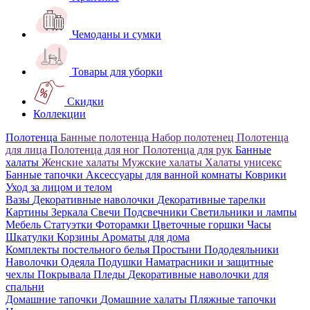
Чемоданы и сумки
Товары для уборки
Скидки
Коллекции
Полотенца
Банные полотенца
Набор полотенец
Полотенца
для лица
Полотенца для ног
Полотенца для рук
Банные
халаты
Женские халаты
Мужские халаты
Халаты унисекс
Банные тапочки
Аксессуары для ванной комнаты
Коврики
Уход за лицом и телом
Вазы
Декоративные наволочки
Декоративные тарелки
Картины
Зеркала
Свечи
Подсвечники
Светильники и лампы
Мебель
Статуэтки
Фоторамки
Цветочные горшки
Часы
Шкатулки
Корзины
Ароматы для дома
Комплекты постельного белья
Простыни
Пододеяльники
Наволочки
Одеяла
Подушки
Наматрасники и защитные
чехлы
Покрывала
Пледы
Декоративные наволочки для
спальни
Домашние тапочки
Домашние халаты
Пляжные тапочки