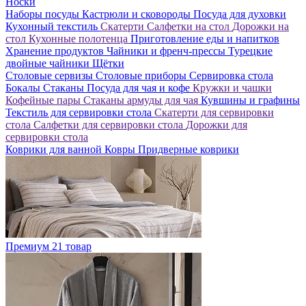
Носки
Наборы посуды
Кастрюли и сковороды
Посуда для духовки
Кухонный текстиль
Скатерти
Салфетки на стол
Дорожки на
стол
Кухонные полотенца
Приготовление еды и напитков
Хранение продуктов
Чайники и френч-прессы
Турецкие
двойные чайники
Щётки
Столовые сервизы
Столовые приборы
Сервировка стола
Бокалы
Стаканы
Посуда для чая и кофе
Кружки и чашки
Кофейные пары
Стаканы армуды для чая
Кувшины и графины
Текстиль для сервировки стола
Скатерти для сервировки
стола
Салфетки для сервировки стола
Дорожки для
сервировки стола
Коврики для ванной
Ковры
Придверные коврики
Премиум
21 товар