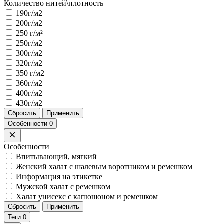
Количество нитей\плотность
190г/м2
200г/м2
250 г/м²
250г/м2
300г/м2
320г/м2
350 г/м2
360г/м2
400г/м2
430г/м2
Сбросить
Применить
Особенности
0
Особенности
Впитывающий, мягкий
Женский халат с шалевым воротником и ремешком
Информация на этикетке
Мужской халат с ремешком
Халат унисекс с капюшоном и ремешком
Сбросить
Применить
Теги
0