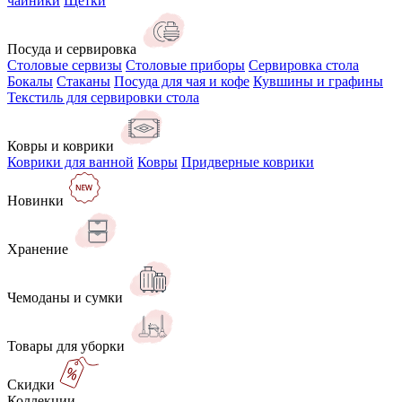
чайники
Щётки
Посуда и сервировка
Столовые сервизы
Столовые приборы
Сервировка стола
Бокалы
Стаканы
Посуда для чая и кофе
Кувшины и графины
Текстиль для сервировки стола
Ковры и коврики
Коврики для ванной
Ковры
Придверные коврики
Новинки
Хранение
Чемоданы и сумки
Товары для уборки
Скидки
Коллекции