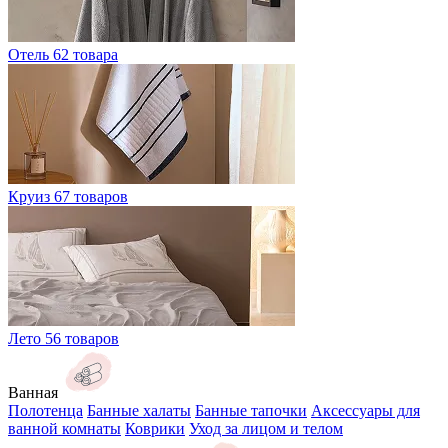
Отель
62 товара
Круиз
67 товаров
Лето
56 товаров
Ванная
Полотенца
Банные халаты
Банные тапочки
Аксессуары для
ванной комнаты
Коврики
Уход за лицом и телом