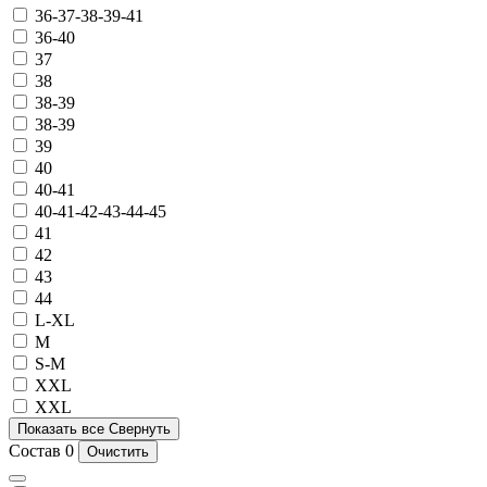
36-37-38-39-41
36-40
37
38
38-39
38-39
39
40
40-41
40-41-42-43-44-45
41
42
43
44
L-XL
M
S-M
XXL
ХХL
Показать все
Свернуть
Состав
0
Очистить