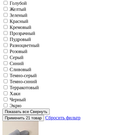
Голубой
Желтый
Зеленый
Красный
Кремовый
Прозрачный
Пудровый
Разноцветный
Розовый
Серый
Синий
Сливовый
Темно-серый
Темно-синий
Терракотовый
Хаки
Черный
Экрю
Показать все
Свернуть
Сбросить фильтр
Применить
21 товар