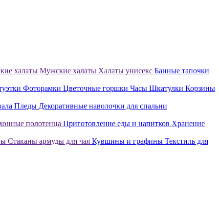
кие халаты
Мужские халаты
Халаты унисекс
Банные тапочки
туэтки
Фоторамки
Цветочные горшки
Часы
Шкатулки
Корзины
вала
Пледы
Декоративные наволочки для спальни
хонные полотенца
Приготовление еды и напитков
Хранение
ры
Стаканы армуды для чая
Кувшины и графины
Текстиль для