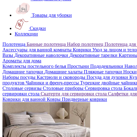
Товары для уборки
Скидки
Коллекции
Полотенца
Банные полотенца
Набор полотенец
Полотенца для
Аксессуары для ванной комнаты
Коврики
Уход за лицом и тел
Вазы
Декоративные наволочки
Декоративные тарелки
Картин
Ароматы для дома
Комплекты постельного белья
Простыни
Пододеяльники
Наво
Домашние тапочки
Домашние халаты
Пляжные тапочки
Носки
Наборы посуды
Кастрюли и сковороды
Посуда для духовки
Кух
продуктов
Чайники и френч-прессы
Турецкие двойные чайни
Столовые сервизы
Столовые приборы
Сервировка стола
Бока
сервировки стола
Скатерти для сервировки стола
Салфетки для
Коврики для ванной
Ковры
Придверные коврики