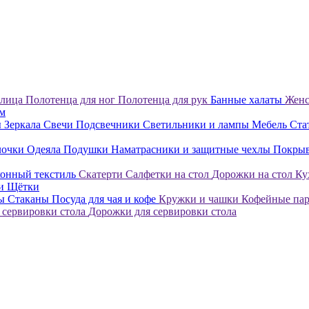
 лица
Полотенца для ног
Полотенца для рук
Банные халаты
Женс
ом
ы
Зеркала
Свечи
Подсвечники
Светильники и лампы
Мебель
Ста
лочки
Одеяла
Подушки
Наматрасники и защитные чехлы
Покры
онный текстиль
Скатерти
Салфетки на стол
Дорожки на стол
Ку
ки
Щётки
лы
Стаканы
Посуда для чая и кофе
Кружки и чашки
Кофейные па
 сервировки стола
Дорожки для сервировки стола