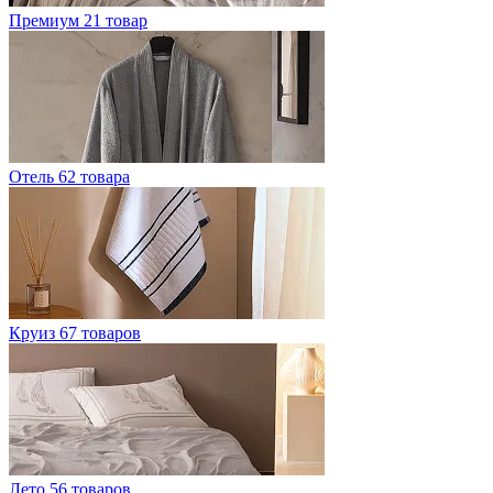
Премиум
21 товар
Отель
62 товара
Круиз
67 товаров
Лето
56 товаров