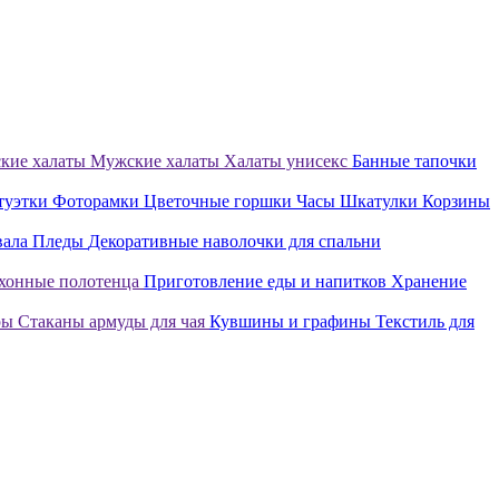
кие халаты
Мужские халаты
Халаты унисекс
Банные тапочки
туэтки
Фоторамки
Цветочные горшки
Часы
Шкатулки
Корзины
вала
Пледы
Декоративные наволочки для спальни
хонные полотенца
Приготовление еды и напитков
Хранение
ры
Стаканы армуды для чая
Кувшины и графины
Текстиль для