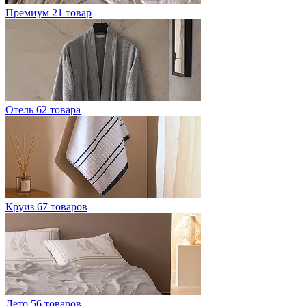
Премиум
21 товар
Отель
62 товара
Круиз
67 товаров
Лето
56 товаров