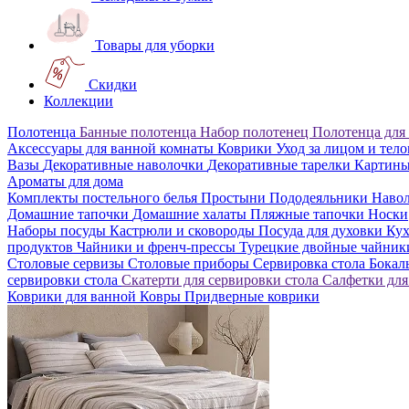
Товары для уборки
Скидки
Коллекции
Полотенца
Банные полотенца
Набор полотенец
Полотенца для
Аксессуары для ванной комнаты
Коврики
Уход за лицом и тел
Вазы
Декоративные наволочки
Декоративные тарелки
Картин
Ароматы для дома
Комплекты постельного белья
Простыни
Пододеяльники
Наво
Домашние тапочки
Домашние халаты
Пляжные тапочки
Носки
Наборы посуды
Кастрюли и сковороды
Посуда для духовки
Кух
продуктов
Чайники и френч-прессы
Турецкие двойные чайни
Столовые сервизы
Столовые приборы
Сервировка стола
Бока
сервировки стола
Скатерти для сервировки стола
Салфетки для
Коврики для ванной
Ковры
Придверные коврики