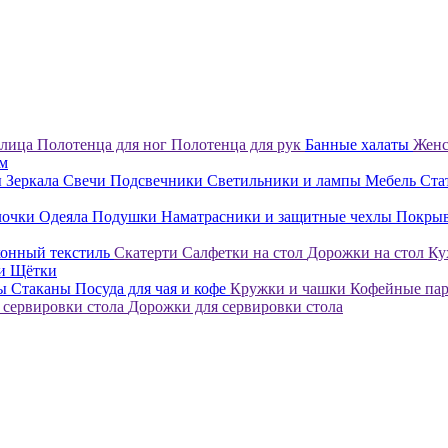
 лица
Полотенца для ног
Полотенца для рук
Банные халаты
Женс
ом
ы
Зеркала
Свечи
Подсвечники
Светильники и лампы
Мебель
Ста
лочки
Одеяла
Подушки
Наматрасники и защитные чехлы
Покры
онный текстиль
Скатерти
Салфетки на стол
Дорожки на стол
Ку
ки
Щётки
лы
Стаканы
Посуда для чая и кофе
Кружки и чашки
Кофейные па
 сервировки стола
Дорожки для сервировки стола