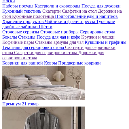
Носки
Наборы посуды
Кастрюли и сковороды
Посуда для духовки
Кухонный текстиль
Скатерти
Салфетки на стол
Дорожки на
стол
Кухонные полотенца
Приготовление еды и напитков
Хранение продуктов
Чайники и френч-прессы
Турецкие
двойные чайники
Щётки
Столовые сервизы
Столовые приборы
Сервировка стола
Бокалы
Стаканы
Посуда для чая и кофе
Кружки и чашки
Кофейные пары
Стаканы армуды для чая
Кувшины и графины
Текстиль для сервировки стола
Скатерти для сервировки
стола
Салфетки для сервировки стола
Дорожки для
сервировки стола
Коврики для ванной
Ковры
Придверные коврики
Премиум
21 товар