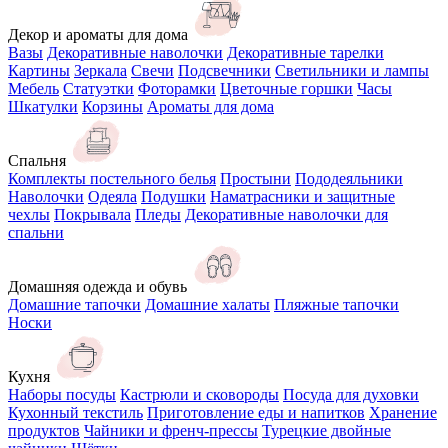
Декор и ароматы для дома
Вазы
Декоративные наволочки
Декоративные тарелки
Картины
Зеркала
Свечи
Подсвечники
Светильники и лампы
Мебель
Статуэтки
Фоторамки
Цветочные горшки
Часы
Шкатулки
Корзины
Ароматы для дома
Спальня
Комплекты постельного белья
Простыни
Пододеяльники
Наволочки
Одеяла
Подушки
Наматрасники и защитные
чехлы
Покрывала
Пледы
Декоративные наволочки для
спальни
Домашняя одежда и обувь
Домашние тапочки
Домашние халаты
Пляжные тапочки
Носки
Кухня
Наборы посуды
Кастрюли и сковороды
Посуда для духовки
Кухонный текстиль
Приготовление еды и напитков
Хранение
продуктов
Чайники и френч-прессы
Турецкие двойные