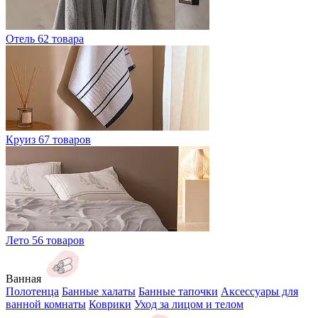
Отель
62 товара
Круиз
67 товаров
Лето
56 товаров
Ванная
Полотенца
Банные халаты
Банные тапочки
Аксессуары для
ванной комнаты
Коврики
Уход за лицом и телом