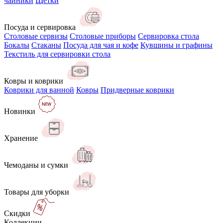
чайники
Щётки
Посуда и сервировка
Столовые сервизы
Столовые приборы
Сервировка стола
Бокалы
Стаканы
Посуда для чая и кофе
Кувшины и графины
Текстиль для сервировки стола
Ковры и коврики
Коврики для ванной
Ковры
Придверные коврики
Новинки
Хранение
Чемоданы и сумки
Товары для уборки
Скидки
Коллекции