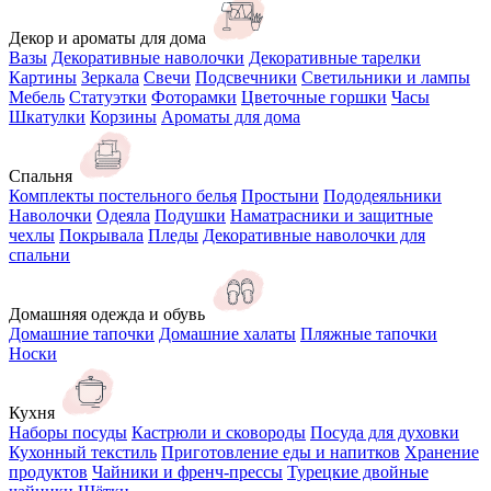
Декор и ароматы для дома
Вазы
Декоративные наволочки
Декоративные тарелки
Картины
Зеркала
Свечи
Подсвечники
Светильники и лампы
Мебель
Статуэтки
Фоторамки
Цветочные горшки
Часы
Шкатулки
Корзины
Ароматы для дома
Спальня
Комплекты постельного белья
Простыни
Пододеяльники
Наволочки
Одеяла
Подушки
Наматрасники и защитные
чехлы
Покрывала
Пледы
Декоративные наволочки для
спальни
Домашняя одежда и обувь
Домашние тапочки
Домашние халаты
Пляжные тапочки
Носки
Кухня
Наборы посуды
Кастрюли и сковороды
Посуда для духовки
Кухонный текстиль
Приготовление еды и напитков
Хранение
продуктов
Чайники и френч-прессы
Турецкие двойные