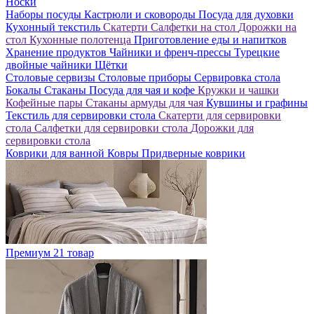
Носки
Наборы посуды
Кастрюли и сковороды
Посуда для духовки
Кухонный текстиль
Скатерти
Салфетки на стол
Дорожки на
стол
Кухонные полотенца
Приготовление еды и напитков
Хранение продуктов
Чайники и френч-прессы
Турецкие
двойные чайники
Щётки
Столовые сервизы
Столовые приборы
Сервировка стола
Бокалы
Стаканы
Посуда для чая и кофе
Кружки и чашки
Кофейные пары
Стаканы армуды для чая
Кувшины и графины
Текстиль для сервировки стола
Скатерти для сервировки
стола
Салфетки для сервировки стола
Дорожки для
сервировки стола
Коврики для ванной
Ковры
Придверные коврики
Премиум
21 товар