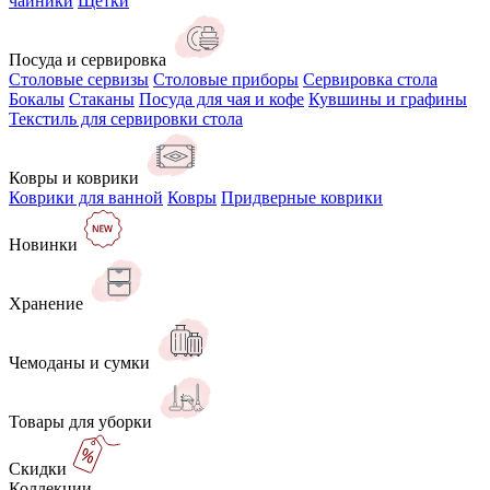
чайники
Щётки
Посуда и сервировка
Столовые сервизы
Столовые приборы
Сервировка стола
Бокалы
Стаканы
Посуда для чая и кофе
Кувшины и графины
Текстиль для сервировки стола
Ковры и коврики
Коврики для ванной
Ковры
Придверные коврики
Новинки
Хранение
Чемоданы и сумки
Товары для уборки
Скидки
Коллекции