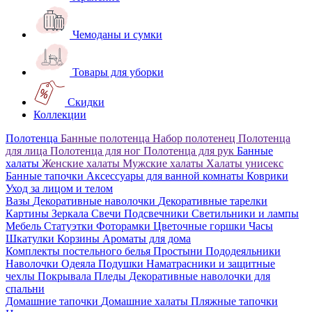
Чемоданы и сумки
Товары для уборки
Скидки
Коллекции
Полотенца
Банные полотенца
Набор полотенец
Полотенца
для лица
Полотенца для ног
Полотенца для рук
Банные
халаты
Женские халаты
Мужские халаты
Халаты унисекс
Банные тапочки
Аксессуары для ванной комнаты
Коврики
Уход за лицом и телом
Вазы
Декоративные наволочки
Декоративные тарелки
Картины
Зеркала
Свечи
Подсвечники
Светильники и лампы
Мебель
Статуэтки
Фоторамки
Цветочные горшки
Часы
Шкатулки
Корзины
Ароматы для дома
Комплекты постельного белья
Простыни
Пододеяльники
Наволочки
Одеяла
Подушки
Наматрасники и защитные
чехлы
Покрывала
Пледы
Декоративные наволочки для
спальни
Домашние тапочки
Домашние халаты
Пляжные тапочки