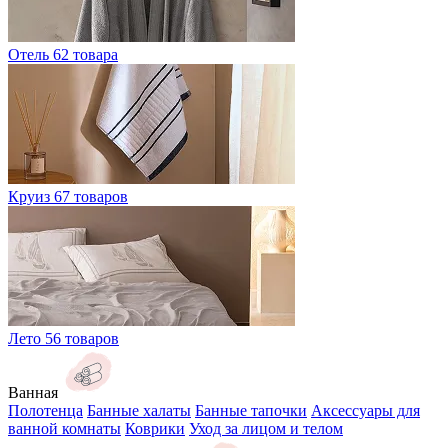
Отель
62 товара
Круиз
67 товаров
Лето
56 товаров
Ванная
Полотенца
Банные халаты
Банные тапочки
Аксессуары для
ванной комнаты
Коврики
Уход за лицом и телом