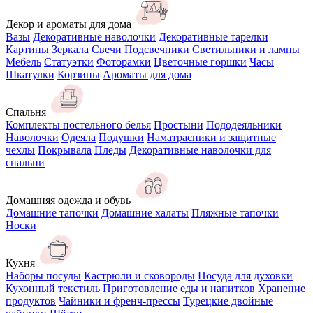
Декор и ароматы для дома
Вазы
Декоративные наволочки
Декоративные тарелки
Картины
Зеркала
Свечи
Подсвечники
Светильники и лампы
Мебель
Статуэтки
Фоторамки
Цветочные горшки
Часы
Шкатулки
Корзины
Ароматы для дома
Спальня
Комплекты постельного белья
Простыни
Пододеяльники
Наволочки
Одеяла
Подушки
Наматрасники и защитные
чехлы
Покрывала
Пледы
Декоративные наволочки для
спальни
Домашняя одежда и обувь
Домашние тапочки
Домашние халаты
Пляжные тапочки
Носки
Кухня
Наборы посуды
Кастрюли и сковороды
Посуда для духовки
Кухонный текстиль
Приготовление еды и напитков
Хранение
продуктов
Чайники и френч-прессы
Турецкие двойные