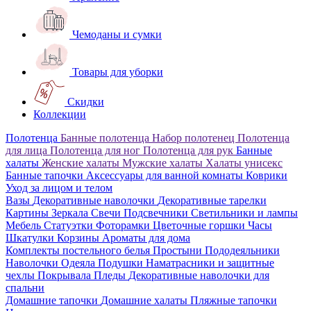
Чемоданы и сумки
Товары для уборки
Скидки
Коллекции
Полотенца
Банные полотенца
Набор полотенец
Полотенца
для лица
Полотенца для ног
Полотенца для рук
Банные
халаты
Женские халаты
Мужские халаты
Халаты унисекс
Банные тапочки
Аксессуары для ванной комнаты
Коврики
Уход за лицом и телом
Вазы
Декоративные наволочки
Декоративные тарелки
Картины
Зеркала
Свечи
Подсвечники
Светильники и лампы
Мебель
Статуэтки
Фоторамки
Цветочные горшки
Часы
Шкатулки
Корзины
Ароматы для дома
Комплекты постельного белья
Простыни
Пододеяльники
Наволочки
Одеяла
Подушки
Наматрасники и защитные
чехлы
Покрывала
Пледы
Декоративные наволочки для
спальни
Домашние тапочки
Домашние халаты
Пляжные тапочки