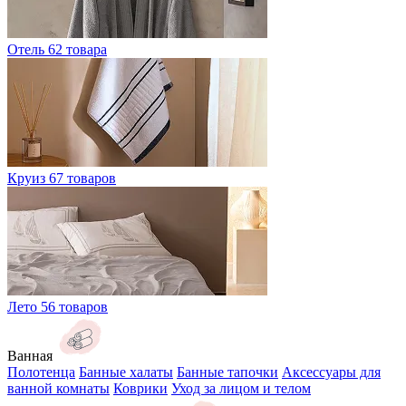
Отель
62 товара
Круиз
67 товаров
Лето
56 товаров
Ванная
Полотенца
Банные халаты
Банные тапочки
Аксессуары для
ванной комнаты
Коврики
Уход за лицом и телом