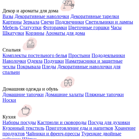
Декор и ароматы для дома
Вазы
Декоративные наволочки
Декоративные тарелки
Картины
Зеркала
Свечи
Подсвечники
Светильники и лампы
Мебель
Статуэтки
Фоторамки
Цветочные горшки
Часы
Шкатулки
Корзины
Ароматы для дома
Спальня
Комплекты постельного белья
Простыни
Пододеяльники
Наволочки
Одеяла
Подушки
Наматрасники и защитные
чехлы
Покрывала
Пледы
Декоративные наволочки для
спальни
Домашняя одежда и обувь
Домашние тапочки
Домашние халаты
Пляжные тапочки
Носки
Кухня
Наборы посуды
Кастрюли и сковороды
Посуда для духовки
Кухонный текстиль
Приготовление еды и напитков
Хранение
продуктов
Чайники и френч-прессы
Турецкие двойные