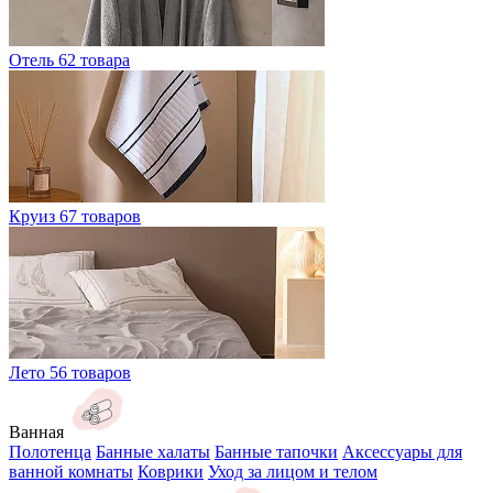
Отель
62 товара
Круиз
67 товаров
Лето
56 товаров
Ванная
Полотенца
Банные халаты
Банные тапочки
Аксессуары для
ванной комнаты
Коврики
Уход за лицом и телом