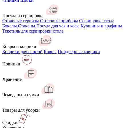
чайники
Щётки
Посуда и сервировка
Столовые сервизы
Столовые приборы
Сервировка стола
Бокалы
Стаканы
Посуда для чая и кофе
Кувшины и графины
Текстиль для сервировки стола
Ковры и коврики
Коврики для ванной
Ковры
Придверные коврики
Новинки
Хранение
Чемоданы и сумки
Товары для уборки
Скидки
Коллекции