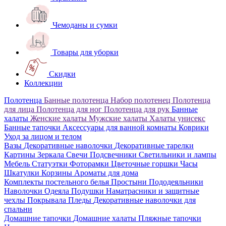
Чемоданы и сумки
Товары для уборки
Скидки
Коллекции
Полотенца
Банные полотенца
Набор полотенец
Полотенца
для лица
Полотенца для ног
Полотенца для рук
Банные
халаты
Женские халаты
Мужские халаты
Халаты унисекс
Банные тапочки
Аксессуары для ванной комнаты
Коврики
Уход за лицом и телом
Вазы
Декоративные наволочки
Декоративные тарелки
Картины
Зеркала
Свечи
Подсвечники
Светильники и лампы
Мебель
Статуэтки
Фоторамки
Цветочные горшки
Часы
Шкатулки
Корзины
Ароматы для дома
Комплекты постельного белья
Простыни
Пододеяльники
Наволочки
Одеяла
Подушки
Наматрасники и защитные
чехлы
Покрывала
Пледы
Декоративные наволочки для
спальни
Домашние тапочки
Домашние халаты
Пляжные тапочки