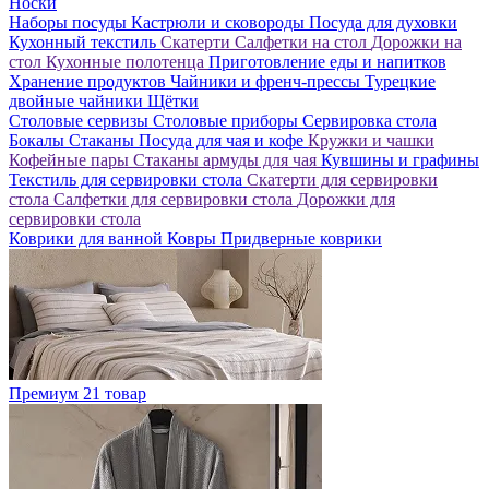
Носки
Наборы посуды
Кастрюли и сковороды
Посуда для духовки
Кухонный текстиль
Скатерти
Салфетки на стол
Дорожки на
стол
Кухонные полотенца
Приготовление еды и напитков
Хранение продуктов
Чайники и френч-прессы
Турецкие
двойные чайники
Щётки
Столовые сервизы
Столовые приборы
Сервировка стола
Бокалы
Стаканы
Посуда для чая и кофе
Кружки и чашки
Кофейные пары
Стаканы армуды для чая
Кувшины и графины
Текстиль для сервировки стола
Скатерти для сервировки
стола
Салфетки для сервировки стола
Дорожки для
сервировки стола
Коврики для ванной
Ковры
Придверные коврики
Премиум
21 товар