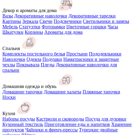
Декор и ароматы для дома
Вазы
Декоративные наволочки
Декоративные тарелки
Картины
Зеркала
Свечи
Подсвечники
Светильники и лампы
Мебель
Статуэтки
Фоторамки
Цветочные горшки
Часы
Шкатулки
Корзины
Ароматы для дома
Спальня
Комплекты постельного белья
Простыни
Пододеяльники
Наволочки
Одеяла
Подушки
Наматрасники и защитные
чехлы
Покрывала
Пледы
Декоративные наволочки для
спальни
Домашняя одежда и обувь
Домашние тапочки
Домашние халаты
Пляжные тапочки
Носки
Кухня
Наборы посуды
Кастрюли и сковороды
Посуда для духовки
Кухонный текстиль
Приготовление еды и напитков
Хранение
продуктов
Чайники и френч-прессы
Турецкие двойные