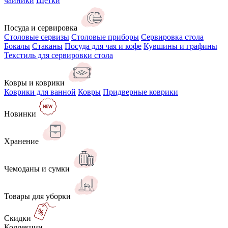
чайники
Щётки
Посуда и сервировка
Столовые сервизы
Столовые приборы
Сервировка стола
Бокалы
Стаканы
Посуда для чая и кофе
Кувшины и графины
Текстиль для сервировки стола
Ковры и коврики
Коврики для ванной
Ковры
Придверные коврики
Новинки
Хранение
Чемоданы и сумки
Товары для уборки
Скидки
Коллекции