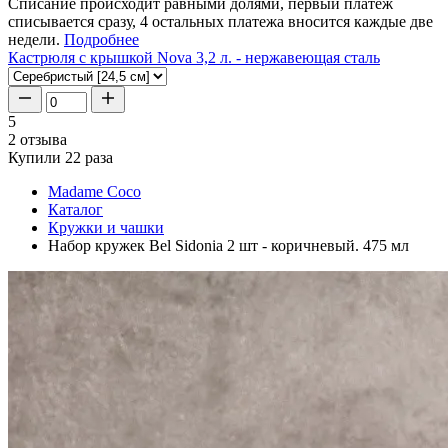
Списание происходит равными долями, первый платеж
списывается сразу, 4 остальных платежа вносится каждые две
недели.
Подробнее
Кастрюля с крышкой Nova 3,2 л. - нержавеющая сталь
5
2 отзыва
Купили 22 раза
Madame Coco
Каталог
Кружки и чашки
Набор кружек Bel Sidonia 2 шт - коричневый. 475 мл