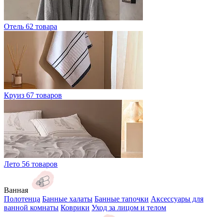
Отель
62 товара
Круиз
67 товаров
Лето
56 товаров
Ванная
Полотенца
Банные халаты
Банные тапочки
Аксессуары для
ванной комнаты
Коврики
Уход за лицом и телом