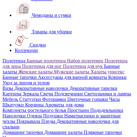
Чемоданы и сумки
Товары для уборки
Скидки
Коллекции
Полотенца
Банные полотенца
Набор полотенец
Полотенца
для лица
Полотенца для ног
Полотенца для рук
Банные
халаты
Женские халаты
Мужские халаты
Халаты унисекс
Банные тапочки
Аксессуары для ванной комнаты
Коврики
Уход за лицом и телом
Вазы
Декоративные наволочки
Декоративные тарелки
Картины
Зеркала
Свечи
Подсвечники
Светильники и лампы
Мебель
Статуэтки
Фоторамки
Цветочные горшки
Часы
Шкатулки
Корзины
Ароматы для дома
Комплекты постельного белья
Простыни
Пододеяльники
Наволочки
Одеяла
Подушки
Наматрасники и защитные
чехлы
Покрывала
Пледы
Декоративные наволочки для
спальни
Домашние тапочки
Домашние халаты
Пляжные тапочки