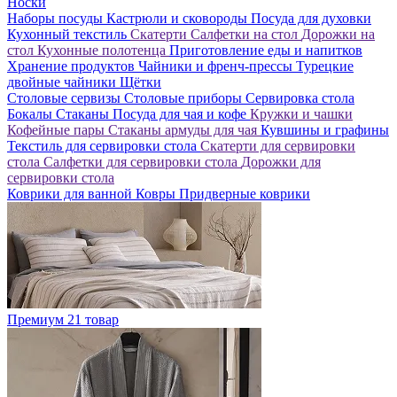
Носки
Наборы посуды
Кастрюли и сковороды
Посуда для духовки
Кухонный текстиль
Скатерти
Салфетки на стол
Дорожки на
стол
Кухонные полотенца
Приготовление еды и напитков
Хранение продуктов
Чайники и френч-прессы
Турецкие
двойные чайники
Щётки
Столовые сервизы
Столовые приборы
Сервировка стола
Бокалы
Стаканы
Посуда для чая и кофе
Кружки и чашки
Кофейные пары
Стаканы армуды для чая
Кувшины и графины
Текстиль для сервировки стола
Скатерти для сервировки
стола
Салфетки для сервировки стола
Дорожки для
сервировки стола
Коврики для ванной
Ковры
Придверные коврики
Премиум
21 товар