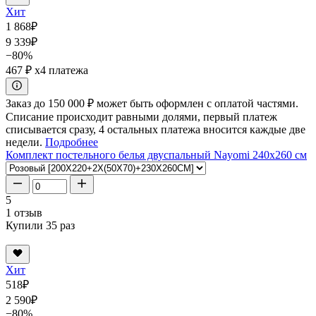
Хит
1 868
₽
9 339
₽
−80%
467 ₽
x4 платежа
Заказ до 150 000 ₽ может быть оформлен с оплатой частями.
Списание происходит равными долями, первый платеж
списывается сразу, 4 остальных платежа вносится каждые две
недели.
Подробнее
Комплект постельного белья двуспальный Nayomi 240x260 см
5
1 отзыв
Купили 35 раз
Хит
518
₽
2 590
₽
−80%