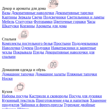
Декор и ароматы для дома
Вазы
Декоративные наволочки
Декоративные тарелки
Картины
Зеркала
Свечи
Подсвечники
Светильники и лампы
Мебель
Статуэтки
Фоторамки
Цветочные горшки
Часы
Шкатулки
Корзины
Ароматы для дома
Спальня
Комплекты постельного белья
Простыни
Пододеяльники
Наволочки
Одеяла
Подушки
Наматрасники и защитные
чехлы
Покрывала
Пледы
Декоративные наволочки для
спальни
Домашняя одежда и обувь
Домашние тапочки
Домашние халаты
Пляжные тапочки
Носки
Кухня
Наборы посуды
Кастрюли и сковороды
Посуда для духовки
Кухонный текстиль
Приготовление еды и напитков
Хранение
продуктов
Чайники и френч-прессы
Турецкие двойные