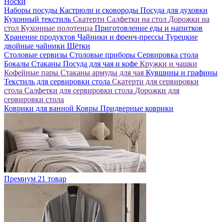
Носки
Наборы посуды
Кастрюли и сковороды
Посуда для духовки
Кухонный текстиль
Скатерти
Салфетки на стол
Дорожки на
стол
Кухонные полотенца
Приготовление еды и напитков
Хранение продуктов
Чайники и френч-прессы
Турецкие
двойные чайники
Щётки
Столовые сервизы
Столовые приборы
Сервировка стола
Бокалы
Стаканы
Посуда для чая и кофе
Кружки и чашки
Кофейные пары
Стаканы армуды для чая
Кувшины и графины
Текстиль для сервировки стола
Скатерти для сервировки
стола
Салфетки для сервировки стола
Дорожки для
сервировки стола
Коврики для ванной
Ковры
Придверные коврики
Премиум
21 товар