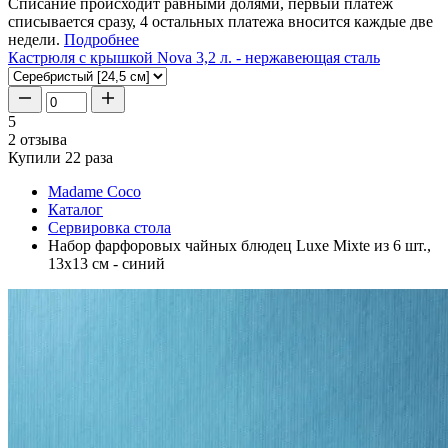
Списание происходит равными долями, первый платеж
списывается сразу, 4 остальных платежа вносится каждые две
недели.
Подробнее
Кастрюля с крышкой Nova 3,2 л. - нержавеющая сталь
5
2 отзыва
Купили 22 раза
Madame Coco
Каталог
Сервировка стола
Набор фарфоровых чайных блюдец Luxe Mixte из 6 шт.,
13x13 см - синий