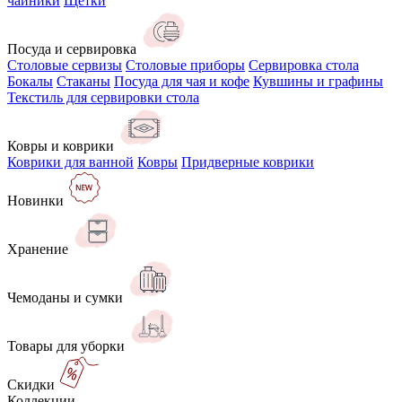
чайники
Щётки
Посуда и сервировка
Столовые сервизы
Столовые приборы
Сервировка стола
Бокалы
Стаканы
Посуда для чая и кофе
Кувшины и графины
Текстиль для сервировки стола
Ковры и коврики
Коврики для ванной
Ковры
Придверные коврики
Новинки
Хранение
Чемоданы и сумки
Товары для уборки
Скидки
Коллекции