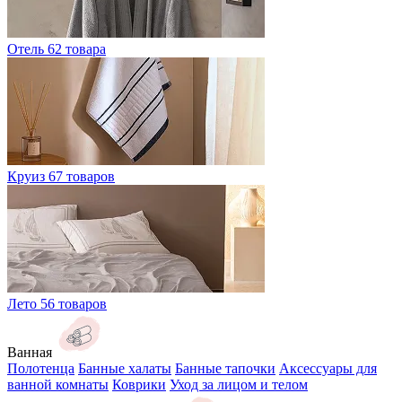
Отель
62 товара
Круиз
67 товаров
Лето
56 товаров
Ванная
Полотенца
Банные халаты
Банные тапочки
Аксессуары для
ванной комнаты
Коврики
Уход за лицом и телом