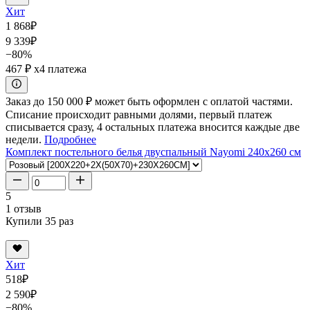
Хит
1 868
₽
9 339
₽
−80%
467 ₽
x4 платежа
Заказ до 150 000 ₽ может быть оформлен с оплатой частями.
Списание происходит равными долями, первый платеж
списывается сразу, 4 остальных платежа вносится каждые две
недели.
Подробнее
Комплект постельного белья двуспальный Nayomi 240x260 см
5
1 отзыв
Купили 35 раз
Хит
518
₽
2 590
₽
−80%