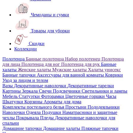
Чемоданы и сумки
Товары для уборки
Скидки
Коллекции
Полотенца
Банные полотенца
Набор полотенец
Полотенца
для лица
Полотенца для ног
Полотенца для рук
Банные
халаты
Женские халаты
Мужские халаты
Халаты унисекс
Банные тапочки
Аксессуары для ванной комнаты
Коврики
Уход за лицом и телом
Вазы
Декоративные наволочки
Декоративные тарелки
Картины
Зеркала
Свечи
Подсвечники
Светильники и лампы
Мебель
Статуэтки
Фоторамки
Цветочные горшки
Часы
Шкатулки
Корзины
Ароматы для дома
Комплекты постельного белья
Простыни
Пододеяльники
Наволочки
Одеяла
Подушки
Наматрасники и защитные
чехлы
Покрывала
Пледы
Декоративные наволочки для
спальни
Домашние тапочки
Домашние халаты
Пляжные тапочки