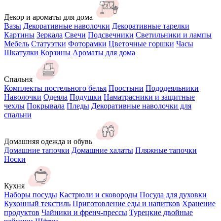
Декор и ароматы для дома
Вазы
Декоративные наволочки
Декоративные тарелки
Картины
Зеркала
Свечи
Подсвечники
Светильники и лампы
Мебель
Статуэтки
Фоторамки
Цветочные горшки
Часы
Шкатулки
Корзины
Ароматы для дома
Спальня
Комплекты постельного белья
Простыни
Пододеяльники
Наволочки
Одеяла
Подушки
Наматрасники и защитные
чехлы
Покрывала
Пледы
Декоративные наволочки для
спальни
Домашняя одежда и обувь
Домашние тапочки
Домашние халаты
Пляжные тапочки
Носки
Кухня
Наборы посуды
Кастрюли и сковороды
Посуда для духовки
Кухонный текстиль
Приготовление еды и напитков
Хранение
продуктов
Чайники и френч-прессы
Турецкие двойные