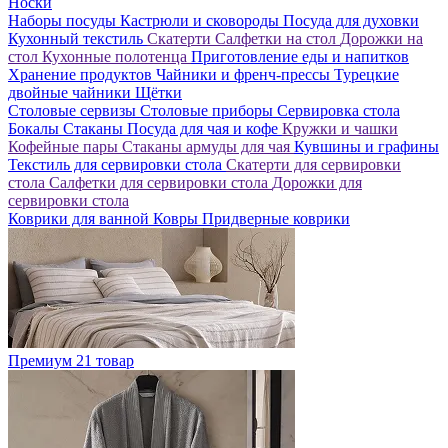
Носки
Наборы посуды
Кастрюли и сковороды
Посуда для духовки
Кухонный текстиль
Скатерти
Салфетки на стол
Дорожки на
стол
Кухонные полотенца
Приготовление еды и напитков
Хранение продуктов
Чайники и френч-прессы
Турецкие
двойные чайники
Щётки
Столовые сервизы
Столовые приборы
Сервировка стола
Бокалы
Стаканы
Посуда для чая и кофе
Кружки и чашки
Кофейные пары
Стаканы армуды для чая
Кувшины и графины
Текстиль для сервировки стола
Скатерти для сервировки
стола
Салфетки для сервировки стола
Дорожки для
сервировки стола
Коврики для ванной
Ковры
Придверные коврики
Премиум
21 товар