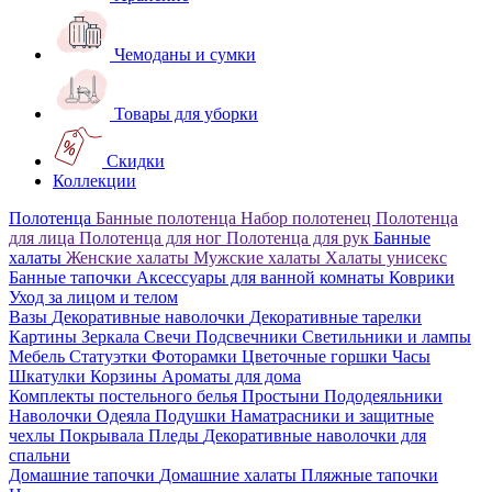
Чемоданы и сумки
Товары для уборки
Скидки
Коллекции
Полотенца
Банные полотенца
Набор полотенец
Полотенца
для лица
Полотенца для ног
Полотенца для рук
Банные
халаты
Женские халаты
Мужские халаты
Халаты унисекс
Банные тапочки
Аксессуары для ванной комнаты
Коврики
Уход за лицом и телом
Вазы
Декоративные наволочки
Декоративные тарелки
Картины
Зеркала
Свечи
Подсвечники
Светильники и лампы
Мебель
Статуэтки
Фоторамки
Цветочные горшки
Часы
Шкатулки
Корзины
Ароматы для дома
Комплекты постельного белья
Простыни
Пододеяльники
Наволочки
Одеяла
Подушки
Наматрасники и защитные
чехлы
Покрывала
Пледы
Декоративные наволочки для
спальни
Домашние тапочки
Домашние халаты
Пляжные тапочки