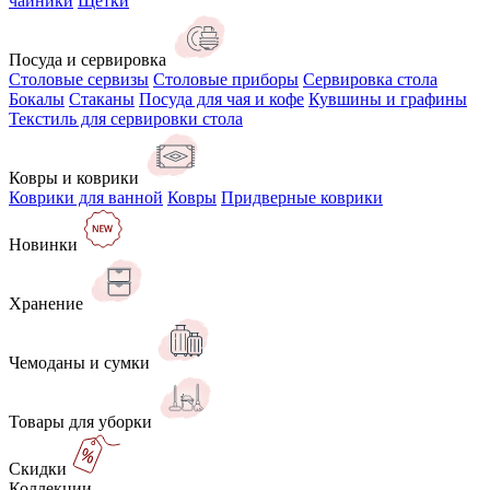
чайники
Щётки
Посуда и сервировка
Столовые сервизы
Столовые приборы
Сервировка стола
Бокалы
Стаканы
Посуда для чая и кофе
Кувшины и графины
Текстиль для сервировки стола
Ковры и коврики
Коврики для ванной
Ковры
Придверные коврики
Новинки
Хранение
Чемоданы и сумки
Товары для уборки
Скидки
Коллекции