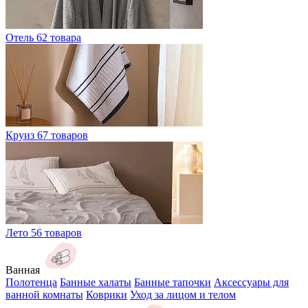
Отель
62 товара
Круиз
67 товаров
Лето
56 товаров
Ванная
Полотенца
Банные халаты
Банные тапочки
Аксессуары для
ванной комнаты
Коврики
Уход за лицом и телом