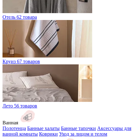
Отель
62 товара
Круиз
67 товаров
Лето
56 товаров
Ванная
Полотенца
Банные халаты
Банные тапочки
Аксессуары для
ванной комнаты
Коврики
Уход за лицом и телом