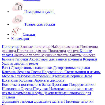
Чемоданы и сумки
Товары для уборки
Скидки
Коллекции
Полотенца
Банные полотенца
Набор полотенец
Полотенца
для лица
Полотенца для ног
Полотенца для рук
Банные
халаты
Женские халаты
Мужские халаты
Халаты унисекс
Банные тапочки
Аксессуары для ванной комнаты
Коврики
Уход за лицом и телом
Вазы
Декоративные наволочки
Декоративные тарелки
Картины
Зеркала
Свечи
Подсвечники
Светильники и лампы
Мебель
Статуэтки
Фоторамки
Цветочные горшки
Часы
Шкатулки
Корзины
Ароматы для дома
Комплекты постельного белья
Простыни
Пододеяльники
Наволочки
Одеяла
Подушки
Наматрасники и защитные
чехлы
Покрывала
Пледы
Декоративные наволочки для
спальни
Домашние тапочки
Домашние халаты
Пляжные тапочки