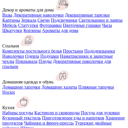
Декор и ароматы для дома
Вазы
Декоративные наволочки
Декоративные тарелки
Картины
Зеркала
Свечи
Подсвечники
Светильники и лампы
Мебель
Статуэтки
Фоторамки
Цветочные горшки
Часы
Шкатулки
Корзины
Ароматы для дома
Спальня
Комплекты постельного белья
Простыни
Пододеяльники
Наволочки
Одеяла
Подушки
Наматрасники и защитные
чехлы
Покрывала
Пледы
Декоративные наволочки для
спальни
Домашняя одежда и обувь
Домашние тапочки
Домашние халаты
Пляжные тапочки
Носки
Кухня
Наборы посуды
Кастрюли и сковороды
Посуда для духовки
Кухонный текстиль
Приготовление еды и напитков
Хранение
продуктов
Чайники и френч-прессы
Турецкие двойные