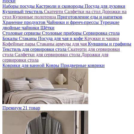
Носки
Наборы посуды
Кастрюли и сковороды
Посуда для духовки
Кухонный текстиль
Скатерти
Салфетки на стол
Дорожки на
стол
Кухонные полотенца
Приготовление еды и напитков
Хранение продуктов
Чайники и френч-прессы
Турецкие
двойные чайники
Щётки
Столовые сервизы
Столовые приборы
Сервировка стола
Бокалы
Стаканы
Посуда для чая и кофе
Кружки и чашки
Кофейные пары
Стаканы армуды для чая
Кувшины и графины
Текстиль для сервировки стола
Скатерти для сервировки
стола
Салфетки для сервировки стола
Дорожки для
сервировки стола
Коврики для ванной
Ковры
Придверные коврики
Премиум
21 товар