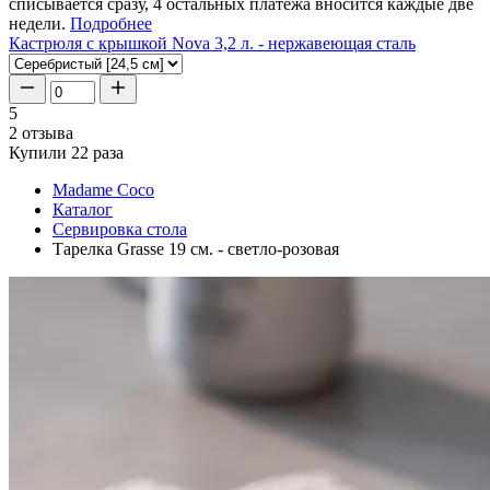
списывается сразу, 4 остальных платежа вносится каждые две
недели.
Подробнее
Кастрюля с крышкой Nova 3,2 л. - нержавеющая сталь
5
2 отзыва
Купили 22 раза
Madame Coco
Каталог
Сервировка стола
Тарелка Grasse 19 см. - светло-розовая