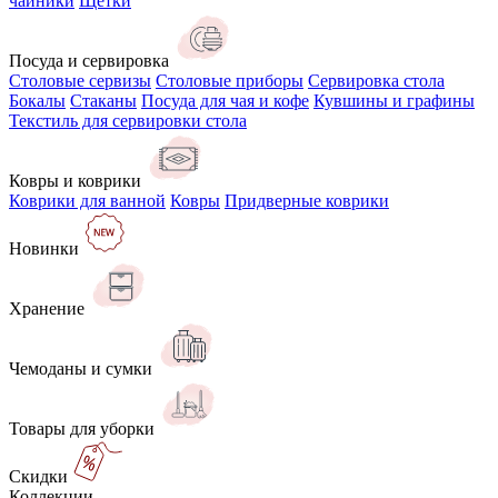
чайники
Щётки
Посуда и сервировка
Столовые сервизы
Столовые приборы
Сервировка стола
Бокалы
Стаканы
Посуда для чая и кофе
Кувшины и графины
Текстиль для сервировки стола
Ковры и коврики
Коврики для ванной
Ковры
Придверные коврики
Новинки
Хранение
Чемоданы и сумки
Товары для уборки
Скидки
Коллекции