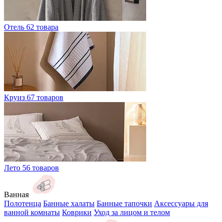
Отель
62 товара
Круиз
67 товаров
Лето
56 товаров
Ванная
Полотенца
Банные халаты
Банные тапочки
Аксессуары для
ванной комнаты
Коврики
Уход за лицом и телом