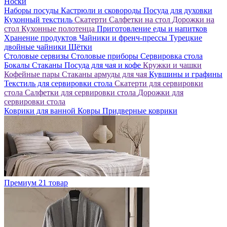
Носки
Наборы посуды
Кастрюли и сковороды
Посуда для духовки
Кухонный текстиль
Скатерти
Салфетки на стол
Дорожки на
стол
Кухонные полотенца
Приготовление еды и напитков
Хранение продуктов
Чайники и френч-прессы
Турецкие
двойные чайники
Щётки
Столовые сервизы
Столовые приборы
Сервировка стола
Бокалы
Стаканы
Посуда для чая и кофе
Кружки и чашки
Кофейные пары
Стаканы армуды для чая
Кувшины и графины
Текстиль для сервировки стола
Скатерти для сервировки
стола
Салфетки для сервировки стола
Дорожки для
сервировки стола
Коврики для ванной
Ковры
Придверные коврики
Премиум
21 товар