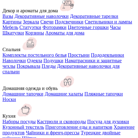
Декор и ароматы для дома
Вазы
Декоративные наволочки
Декоративные тарелки
Картины
Зеркала
Свечи
Подсвечники
Светильники и лампы
Мебель
Статуэтки
Фоторамки
Цветочные горшки
Часы
Шкатулки
Корзины
Ароматы для дома
Спальня
Комплекты постельного белья
Простыни
Пододеяльники
Наволочки
Одеяла
Подушки
Наматрасники и защитные
чехлы
Покрывала
Пледы
Декоративные наволочки для
спальни
Домашняя одежда и обувь
Домашние тапочки
Домашние халаты
Пляжные тапочки
Носки
Кухня
Наборы посуды
Кастрюли и сковороды
Посуда для духовки
Кухонный текстиль
Приготовление еды и напитков
Хранение
продуктов
Чайники и френч-прессы
Турецкие двойные