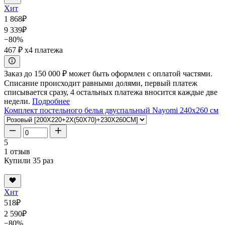
Хит
1 868
₽
9 339
₽
−80%
467 ₽
x4 платежа
Заказ до 150 000 ₽ может быть оформлен с оплатой частями.
Списание происходит равными долями, первый платеж
списывается сразу, 4 остальных платежа вносится каждые две
недели.
Подробнее
Комплект постельного белья двуспальный Nayomi 240x260 см
5
1 отзыв
Купили 35 раз
Хит
518
₽
2 590
₽
−80%