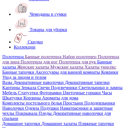
Чемоданы и сумки
Товары для уборки
Скидки
Коллекции
Полотенца
Банные полотенца
Набор полотенец
Полотенца
для лица
Полотенца для ног
Полотенца для рук
Банные
халаты
Женские халаты
Мужские халаты
Халаты унисекс
Банные тапочки
Аксессуары для ванной комнаты
Коврики
Уход за лицом и телом
Вазы
Декоративные наволочки
Декоративные тарелки
Картины
Зеркала
Свечи
Подсвечники
Светильники и лампы
Мебель
Статуэтки
Фоторамки
Цветочные горшки
Часы
Шкатулки
Корзины
Ароматы для дома
Комплекты постельного белья
Простыни
Пододеяльники
Наволочки
Одеяла
Подушки
Наматрасники и защитные
чехлы
Покрывала
Пледы
Декоративные наволочки для
спальни
Домашние тапочки
Домашние халаты
Пляжные тапочки