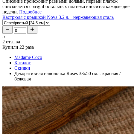
Списание происходит равными долями, первый платеж
списывается сразу, 4 остальных платежа вносится каждые две
недели.
Подробнее
Кастрюля с крышкой Nova 3,2 л. - нержавеющая сталь
5
2 отзыва
Купили 22 раза
Madame Coco
Каталог
Скидки
Декоративная наволочка Roses 33x50 см. - красная /
бежевая