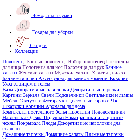
Чемоданы и сумки
Товары для уборки
Скидки
Коллекции
Полотенца
Банные полотенца
Набор полотенец
Полотенца
для лица
Полотенца для ног
Полотенца для рук
Банные
халаты
Женские халаты
Мужские халаты
Халаты унисекс
Банные тапочки
Аксессуары для ванной комнаты
Коврики
Уход за лицом и телом
Вазы
Декоративные наволочки
Декоративные тарелки
Картины
Зеркала
Свечи
Подсвечники
Светильники и лампы
Мебель
Статуэтки
Фоторамки
Цветочные горшки
Часы
Шкатулки
Корзины
Ароматы для дома
Комплекты постельного белья
Простыни
Пододеяльники
Наволочки
Одеяла
Подушки
Наматрасники и защитные
чехлы
Покрывала
Пледы
Декоративные наволочки для
спальни
Домашние тапочки
Домашние халаты
Пляжные тапочки