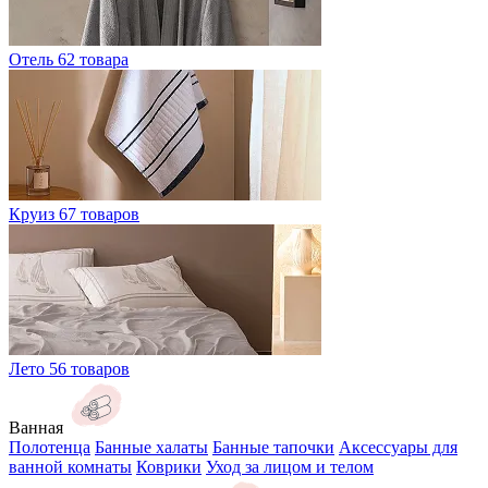
Отель
62 товара
Круиз
67 товаров
Лето
56 товаров
Ванная
Полотенца
Банные халаты
Банные тапочки
Аксессуары для
ванной комнаты
Коврики
Уход за лицом и телом