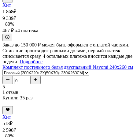
Хит
1 868
₽
9 339
₽
−80%
467 ₽
x4 платежа
Заказ до 150 000 ₽ может быть оформлен с оплатой частями.
Списание происходит равными долями, первый платеж
списывается сразу, 4 остальных платежа вносится каждые две
недели.
Подробнее
Комплект постельного белья двуспальный Nayomi 240x260 см
5
1 отзыв
Купили 35 раз
Хит
518
₽
2 590
₽
−80%