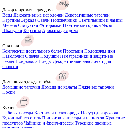
Декор и ароматы для дома
Вазы
Декоративные наволочки
Декоративные тарелки
Картины
Зеркала
Свечи
Подсвечники
Светильники и лампы
Мебель
Статуэтки
Фоторамки
Цветочные горшки
Часы
Шкатулки
Корзины
Ароматы для дома
Спальня
Комплекты постельного белья
Простыни
Пододеяльники
Наволочки
Одеяла
Подушки
Наматрасники и защитные
чехлы
Покрывала
Пледы
Декоративные наволочки для
спальни
Домашняя одежда и обувь
Домашние тапочки
Домашние халаты
Пляжные тапочки
Носки
Кухня
Наборы посуды
Кастрюли и сковороды
Посуда для духовки
Кухонный текстиль
Приготовление еды и напитков
Хранение
продуктов
Чайники и френч-прессы
Турецкие двойные