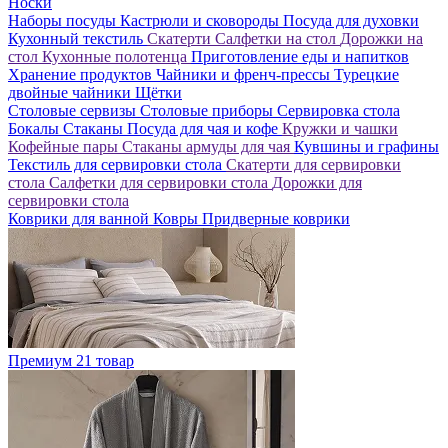
Носки
Наборы посуды
Кастрюли и сковороды
Посуда для духовки
Кухонный текстиль
Скатерти
Салфетки на стол
Дорожки на
стол
Кухонные полотенца
Приготовление еды и напитков
Хранение продуктов
Чайники и френч-прессы
Турецкие
двойные чайники
Щётки
Столовые сервизы
Столовые приборы
Сервировка стола
Бокалы
Стаканы
Посуда для чая и кофе
Кружки и чашки
Кофейные пары
Стаканы армуды для чая
Кувшины и графины
Текстиль для сервировки стола
Скатерти для сервировки
стола
Салфетки для сервировки стола
Дорожки для
сервировки стола
Коврики для ванной
Ковры
Придверные коврики
Премиум
21 товар