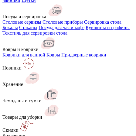
чайники
Щётки
Посуда и сервировка
Столовые сервизы
Столовые приборы
Сервировка стола
Бокалы
Стаканы
Посуда для чая и кофе
Кувшины и графины
Текстиль для сервировки стола
Ковры и коврики
Коврики для ванной
Ковры
Придверные коврики
Новинки
Хранение
Чемоданы и сумки
Товары для уборки
Скидки
Коллекции