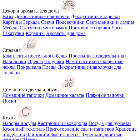
Декор и ароматы для дома
Вазы
Декоративные наволочки
Декоративные тарелки
Картины
Зеркала
Свечи
Подсвечники
Светильники и лампы
Мебель
Статуэтки
Фоторамки
Цветочные горшки
Часы
Шкатулки
Корзины
Ароматы для дома
Спальня
Комплекты постельного белья
Простыни
Пододеяльники
Наволочки
Одеяла
Подушки
Наматрасники и защитные
чехлы
Покрывала
Пледы
Декоративные наволочки для
спальни
Домашняя одежда и обувь
Домашние тапочки
Домашние халаты
Пляжные тапочки
Носки
Кухня
Наборы посуды
Кастрюли и сковороды
Посуда для духовки
Кухонный текстиль
Приготовление еды и напитков
Хранение
продуктов
Чайники и френч-прессы
Турецкие двойные