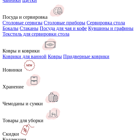
чайники
Щётки
Посуда и сервировка
Столовые сервизы
Столовые приборы
Сервировка стола
Бокалы
Стаканы
Посуда для чая и кофе
Кувшины и графины
Текстиль для сервировки стола
Ковры и коврики
Коврики для ванной
Ковры
Придверные коврики
Новинки
Хранение
Чемоданы и сумки
Товары для уборки
Скидки
Коллекции