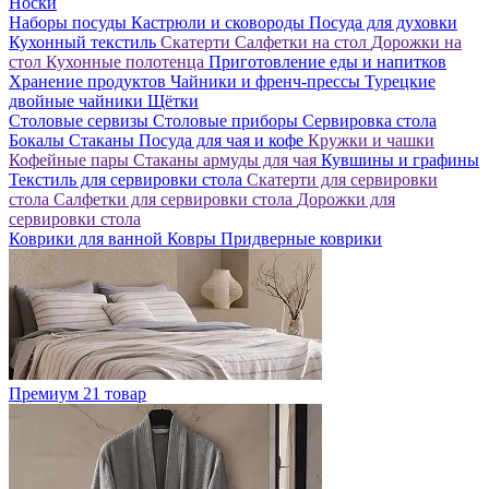
Носки
Наборы посуды
Кастрюли и сковороды
Посуда для духовки
Кухонный текстиль
Скатерти
Салфетки на стол
Дорожки на
стол
Кухонные полотенца
Приготовление еды и напитков
Хранение продуктов
Чайники и френч-прессы
Турецкие
двойные чайники
Щётки
Столовые сервизы
Столовые приборы
Сервировка стола
Бокалы
Стаканы
Посуда для чая и кофе
Кружки и чашки
Кофейные пары
Стаканы армуды для чая
Кувшины и графины
Текстиль для сервировки стола
Скатерти для сервировки
стола
Салфетки для сервировки стола
Дорожки для
сервировки стола
Коврики для ванной
Ковры
Придверные коврики
Премиум
21 товар