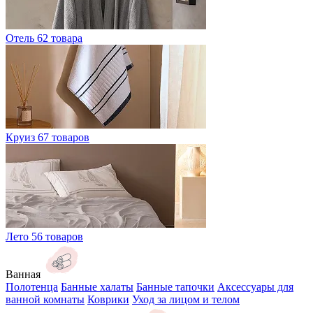
Отель
62 товара
Круиз
67 товаров
Лето
56 товаров
Ванная
Полотенца
Банные халаты
Банные тапочки
Аксессуары для
ванной комнаты
Коврики
Уход за лицом и телом