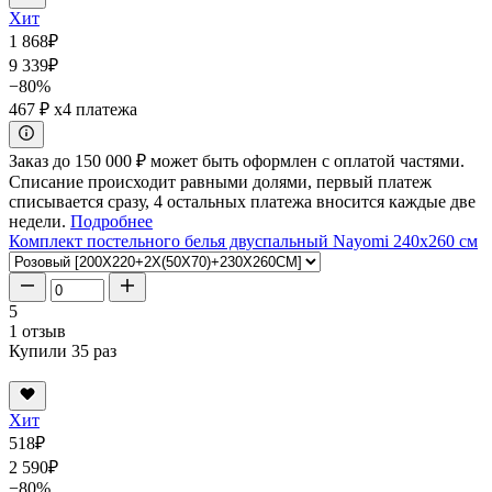
Хит
1 868
₽
9 339
₽
−80%
467 ₽
x4 платежа
Заказ до 150 000 ₽ может быть оформлен с оплатой частями.
Списание происходит равными долями, первый платеж
списывается сразу, 4 остальных платежа вносится каждые две
недели.
Подробнее
Комплект постельного белья двуспальный Nayomi 240x260 см
5
1 отзыв
Купили 35 раз
Хит
518
₽
2 590
₽
−80%