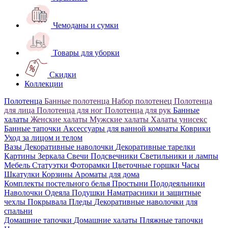
Чемоданы и сумки
Товары для уборки
Скидки
Коллекции
Полотенца
Банные полотенца
Набор полотенец
Полотенца
для лица
Полотенца для ног
Полотенца для рук
Банные
халаты
Женские халаты
Мужские халаты
Халаты унисекс
Банные тапочки
Аксессуары для ванной комнаты
Коврики
Уход за лицом и телом
Вазы
Декоративные наволочки
Декоративные тарелки
Картины
Зеркала
Свечи
Подсвечники
Светильники и лампы
Мебель
Статуэтки
Фоторамки
Цветочные горшки
Часы
Шкатулки
Корзины
Ароматы для дома
Комплекты постельного белья
Простыни
Пододеяльники
Наволочки
Одеяла
Подушки
Наматрасники и защитные
чехлы
Покрывала
Пледы
Декоративные наволочки для
спальни
Домашние тапочки
Домашние халаты
Пляжные тапочки