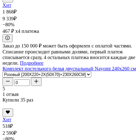
Хит
1 868
₽
9 339
₽
−80%
467 ₽
x4 платежа
Заказ до 150 000 ₽ может быть оформлен с оплатой частями.
Списание происходит равными долями, первый платеж
списывается сразу, 4 остальных платежа вносится каждые две
недели.
Подробнее
Комплект постельного белья двуспальный Nayomi 240x260 см
5
1 отзыв
Купили 35 раз
Хит
518
₽
2 590
₽
−80%