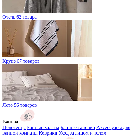
Отель
62 товара
Круиз
67 товаров
Лето
56 товаров
Ванная
Полотенца
Банные халаты
Банные тапочки
Аксессуары для
ванной комнаты
Коврики
Уход за лицом и телом