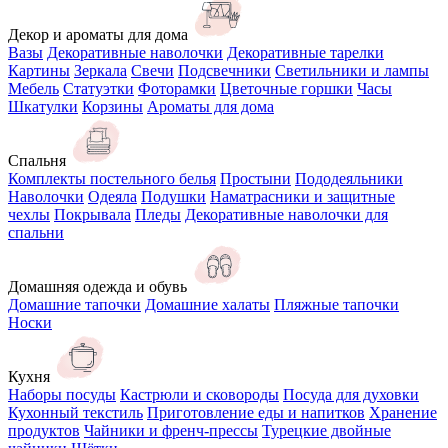
Декор и ароматы для дома
Вазы
Декоративные наволочки
Декоративные тарелки
Картины
Зеркала
Свечи
Подсвечники
Светильники и лампы
Мебель
Статуэтки
Фоторамки
Цветочные горшки
Часы
Шкатулки
Корзины
Ароматы для дома
Спальня
Комплекты постельного белья
Простыни
Пододеяльники
Наволочки
Одеяла
Подушки
Наматрасники и защитные
чехлы
Покрывала
Пледы
Декоративные наволочки для
спальни
Домашняя одежда и обувь
Домашние тапочки
Домашние халаты
Пляжные тапочки
Носки
Кухня
Наборы посуды
Кастрюли и сковороды
Посуда для духовки
Кухонный текстиль
Приготовление еды и напитков
Хранение
продуктов
Чайники и френч-прессы
Турецкие двойные