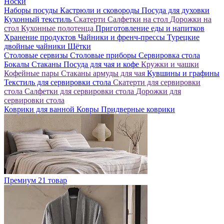
Носки
Наборы посуды
Кастрюли и сковороды
Посуда для духовки
Кухонный текстиль
Скатерти
Салфетки на стол
Дорожки на
стол
Кухонные полотенца
Приготовление еды и напитков
Хранение продуктов
Чайники и френч-прессы
Турецкие
двойные чайники
Щётки
Столовые сервизы
Столовые приборы
Сервировка стола
Бокалы
Стаканы
Посуда для чая и кофе
Кружки и чашки
Кофейные пары
Стаканы армуды для чая
Кувшины и графины
Текстиль для сервировки стола
Скатерти для сервировки
стола
Салфетки для сервировки стола
Дорожки для
сервировки стола
Коврики для ванной
Ковры
Придверные коврики
Премиум
21 товар