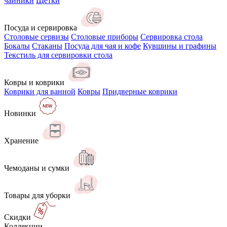
чайники
Щётки
Посуда и сервировка
Столовые сервизы
Столовые приборы
Сервировка стола
Бокалы
Стаканы
Посуда для чая и кофе
Кувшины и графины
Текстиль для сервировки стола
Ковры и коврики
Коврики для ванной
Ковры
Придверные коврики
Новинки
Хранение
Чемоданы и сумки
Товары для уборки
Скидки
Коллекции