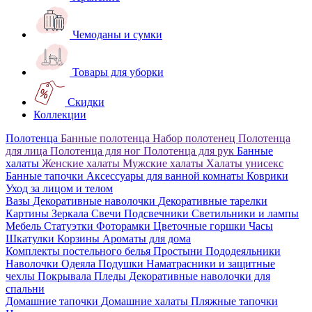
Чемоданы и сумки
Товары для уборки
Скидки
Коллекции
Полотенца
Банные полотенца
Набор полотенец
Полотенца
для лица
Полотенца для ног
Полотенца для рук
Банные
халаты
Женские халаты
Мужские халаты
Халаты унисекс
Банные тапочки
Аксессуары для ванной комнаты
Коврики
Уход за лицом и телом
Вазы
Декоративные наволочки
Декоративные тарелки
Картины
Зеркала
Свечи
Подсвечники
Светильники и лампы
Мебель
Статуэтки
Фоторамки
Цветочные горшки
Часы
Шкатулки
Корзины
Ароматы для дома
Комплекты постельного белья
Простыни
Пододеяльники
Наволочки
Одеяла
Подушки
Наматрасники и защитные
чехлы
Покрывала
Пледы
Декоративные наволочки для
спальни
Домашние тапочки
Домашние халаты
Пляжные тапочки