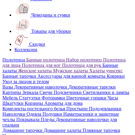
Чемоданы и сумки
Товары для уборки
Скидки
Коллекции
Полотенца
Банные полотенца
Набор полотенец
Полотенца
для лица
Полотенца для ног
Полотенца для рук
Банные
халаты
Женские халаты
Мужские халаты
Халаты унисекс
Банные тапочки
Аксессуары для ванной комнаты
Коврики
Уход за лицом и телом
Вазы
Декоративные наволочки
Декоративные тарелки
Картины
Зеркала
Свечи
Подсвечники
Светильники и лампы
Мебель
Статуэтки
Фоторамки
Цветочные горшки
Часы
Шкатулки
Корзины
Ароматы для дома
Комплекты постельного белья
Простыни
Пододеяльники
Наволочки
Одеяла
Подушки
Наматрасники и защитные
чехлы
Покрывала
Пледы
Декоративные наволочки для
спальни
Домашние тапочки
Домашние халаты
Пляжные тапочки