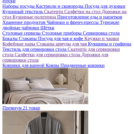
Носки
Наборы посуды
Кастрюли и сковороды
Посуда для духовки
Кухонный текстиль
Скатерти
Салфетки на стол
Дорожки на
стол
Кухонные полотенца
Приготовление еды и напитков
Хранение продуктов
Чайники и френч-прессы
Турецкие
двойные чайники
Щётки
Столовые сервизы
Столовые приборы
Сервировка стола
Бокалы
Стаканы
Посуда для чая и кофе
Кружки и чашки
Кофейные пары
Стаканы армуды для чая
Кувшины и графины
Текстиль для сервировки стола
Скатерти для сервировки
стола
Салфетки для сервировки стола
Дорожки для
сервировки стола
Коврики для ванной
Ковры
Придверные коврики
Премиум
21 товар