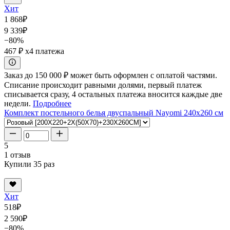
Хит
1 868
₽
9 339
₽
−80%
467 ₽
x4 платежа
Заказ до 150 000 ₽ может быть оформлен с оплатой частями.
Списание происходит равными долями, первый платеж
списывается сразу, 4 остальных платежа вносится каждые две
недели.
Подробнее
Комплект постельного белья двуспальный Nayomi 240x260 см
5
1 отзыв
Купили 35 раз
Хит
518
₽
2 590
₽
−80%