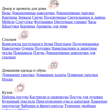
Декор и ароматы для дома
Вазы
Декоративные наволочки
Декоративные тарелки
Картины
Зеркала
Свечи
Подсвечники
Светильники и лампы
Мебель
Статуэтки
Фоторамки
Цветочные горшки
Часы
Шкатулки
Корзины
Ароматы для дома
Спальня
Комплекты постельного белья
Простыни
Пододеяльники
Наволочки
Одеяла
Подушки
Наматрасники и защитные
чехлы
Покрывала
Пледы
Декоративные наволочки для
спальни
Домашняя одежда и обувь
Домашние тапочки
Домашние халаты
Пляжные тапочки
Носки
Кухня
Наборы посуды
Кастрюли и сковороды
Посуда для духовки
Кухонный текстиль
Приготовление еды и напитков
Хранение
продуктов
Чайники и френч-прессы
Турецкие двойные