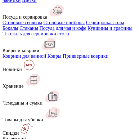
чайники
Щётки
Посуда и сервировка
Столовые сервизы
Столовые приборы
Сервировка стола
Бокалы
Стаканы
Посуда для чая и кофе
Кувшины и графины
Текстиль для сервировки стола
Ковры и коврики
Коврики для ванной
Ковры
Придверные коврики
Новинки
Хранение
Чемоданы и сумки
Товары для уборки
Скидки
Коллекции