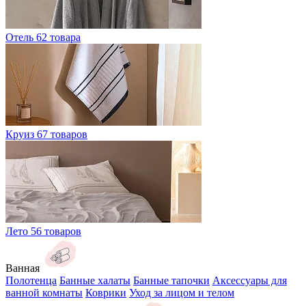
Отель
62 товара
Круиз
67 товаров
Лето
56 товаров
Ванная
Полотенца
Банные халаты
Банные тапочки
Аксессуары для
ванной комнаты
Коврики
Уход за лицом и телом