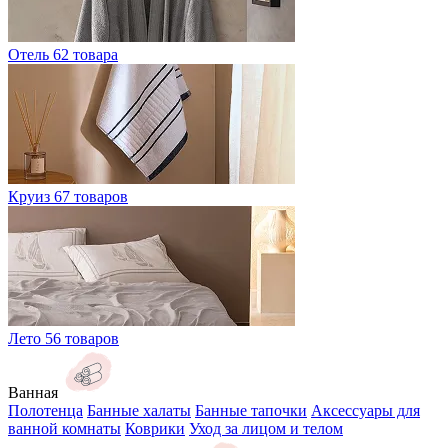
Отель
62 товара
Круиз
67 товаров
Лето
56 товаров
Ванная
Полотенца
Банные халаты
Банные тапочки
Аксессуары для
ванной комнаты
Коврики
Уход за лицом и телом