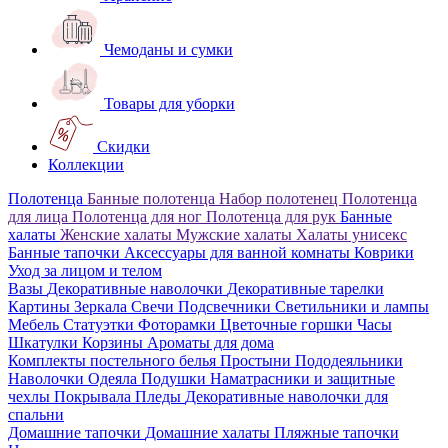
Чемоданы и сумки
Товары для уборки
Скидки
Коллекции
Полотенца
Банные полотенца
Набор полотенец
Полотенца
для лица
Полотенца для ног
Полотенца для рук
Банные
халаты
Женские халаты
Мужские халаты
Халаты унисекс
Банные тапочки
Аксессуары для ванной комнаты
Коврики
Уход за лицом и телом
Вазы
Декоративные наволочки
Декоративные тарелки
Картины
Зеркала
Свечи
Подсвечники
Светильники и лампы
Мебель
Статуэтки
Фоторамки
Цветочные горшки
Часы
Шкатулки
Корзины
Ароматы для дома
Комплекты постельного белья
Простыни
Пододеяльники
Наволочки
Одеяла
Подушки
Наматрасники и защитные
чехлы
Покрывала
Пледы
Декоративные наволочки для
спальни
Домашние тапочки
Домашние халаты
Пляжные тапочки