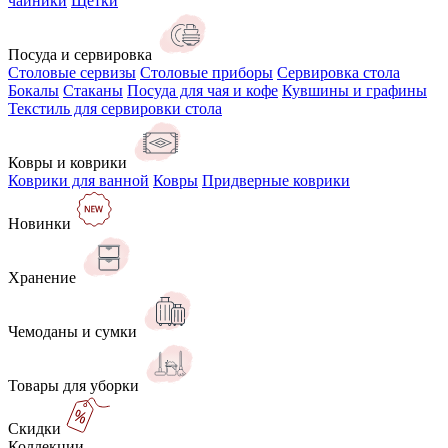
чайники
Щётки
Посуда и сервировка
Столовые сервизы
Столовые приборы
Сервировка стола
Бокалы
Стаканы
Посуда для чая и кофе
Кувшины и графины
Текстиль для сервировки стола
Ковры и коврики
Коврики для ванной
Ковры
Придверные коврики
Новинки
Хранение
Чемоданы и сумки
Товары для уборки
Скидки
Коллекции