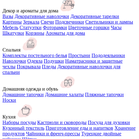
Декор и ароматы для дома
Вазы
Декоративные наволочки
Декоративные тарелки
Картины
Зеркала
Свечи
Подсвечники
Светильники и лампы
Мебель
Статуэтки
Фоторамки
Цветочные горшки
Часы
Шкатулки
Корзины
Ароматы для дома
Спальня
Комплекты постельного белья
Простыни
Пододеяльники
Наволочки
Одеяла
Подушки
Наматрасники и защитные
чехлы
Покрывала
Пледы
Декоративные наволочки для
спальни
Домашняя одежда и обувь
Домашние тапочки
Домашние халаты
Пляжные тапочки
Носки
Кухня
Наборы посуды
Кастрюли и сковороды
Посуда для духовки
Кухонный текстиль
Приготовление еды и напитков
Хранение
продуктов
Чайники и френч-прессы
Турецкие двойные