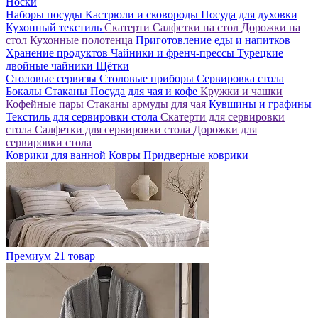
Носки
Наборы посуды
Кастрюли и сковороды
Посуда для духовки
Кухонный текстиль
Скатерти
Салфетки на стол
Дорожки на
стол
Кухонные полотенца
Приготовление еды и напитков
Хранение продуктов
Чайники и френч-прессы
Турецкие
двойные чайники
Щётки
Столовые сервизы
Столовые приборы
Сервировка стола
Бокалы
Стаканы
Посуда для чая и кофе
Кружки и чашки
Кофейные пары
Стаканы армуды для чая
Кувшины и графины
Текстиль для сервировки стола
Скатерти для сервировки
стола
Салфетки для сервировки стола
Дорожки для
сервировки стола
Коврики для ванной
Ковры
Придверные коврики
Премиум
21 товар