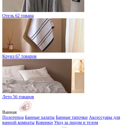
Отель
62 товара
Круиз
67 товаров
Лето
56 товаров
Ванная
Полотенца
Банные халаты
Банные тапочки
Аксессуары для
ванной комнаты
Коврики
Уход за лицом и телом