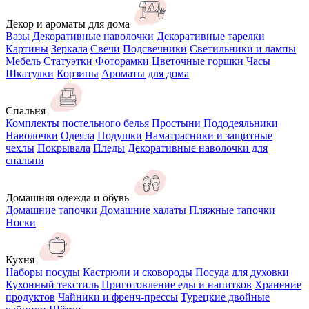
Декор и ароматы для дома
Вазы
Декоративные наволочки
Декоративные тарелки
Картины
Зеркала
Свечи
Подсвечники
Светильники и лампы
Мебель
Статуэтки
Фоторамки
Цветочные горшки
Часы
Шкатулки
Корзины
Ароматы для дома
Спальня
Комплекты постельного белья
Простыни
Пододеяльники
Наволочки
Одеяла
Подушки
Наматрасники и защитные
чехлы
Покрывала
Пледы
Декоративные наволочки для
спальни
Домашняя одежда и обувь
Домашние тапочки
Домашние халаты
Пляжные тапочки
Носки
Кухня
Наборы посуды
Кастрюли и сковороды
Посуда для духовки
Кухонный текстиль
Приготовление еды и напитков
Хранение
продуктов
Чайники и френч-прессы
Турецкие двойные