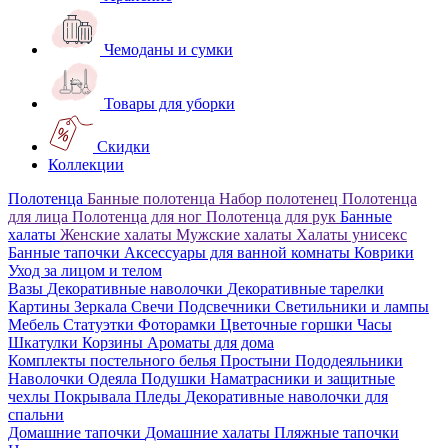
Чемоданы и сумки
Товары для уборки
Скидки
Коллекции
Полотенца
Банные полотенца
Набор полотенец
Полотенца
для лица
Полотенца для ног
Полотенца для рук
Банные
халаты
Женские халаты
Мужские халаты
Халаты унисекс
Банные тапочки
Аксессуары для ванной комнаты
Коврики
Уход за лицом и телом
Вазы
Декоративные наволочки
Декоративные тарелки
Картины
Зеркала
Свечи
Подсвечники
Светильники и лампы
Мебель
Статуэтки
Фоторамки
Цветочные горшки
Часы
Шкатулки
Корзины
Ароматы для дома
Комплекты постельного белья
Простыни
Пододеяльники
Наволочки
Одеяла
Подушки
Наматрасники и защитные
чехлы
Покрывала
Пледы
Декоративные наволочки для
спальни
Домашние тапочки
Домашние халаты
Пляжные тапочки