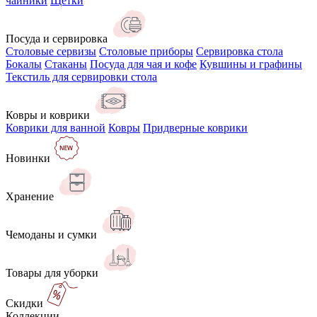
чайники
Щётки
Посуда и сервировка
Столовые сервизы
Столовые приборы
Сервировка стола
Бокалы
Стаканы
Посуда для чая и кофе
Кувшины и графины
Текстиль для сервировки стола
Ковры и коврики
Коврики для ванной
Ковры
Придверные коврики
Новинки
Хранение
Чемоданы и сумки
Товары для уборки
Скидки
Коллекции