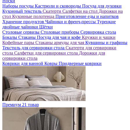
Носки
Наборы посуды
Кастрюли и сковороды
Посуда для духовки
Кухонный текстиль
Скатерти
Салфетки на стол
Дорожки на
стол
Кухонные полотенца
Приготовление еды и напитков
Хранение продуктов
Чайники и френч-прессы
Турецкие
двойные чайники
Щётки
Столовые сервизы
Столовые приборы
Сервировка стола
Бокалы
Стаканы
Посуда для чая и кофе
Кружки и чашки
Кофейные пары
Стаканы армуды для чая
Кувшины и графины
Текстиль для сервировки стола
Скатерти для сервировки
стола
Салфетки для сервировки стола
Дорожки для
сервировки стола
Коврики для ванной
Ковры
Придверные коврики
Премиум
21 товар