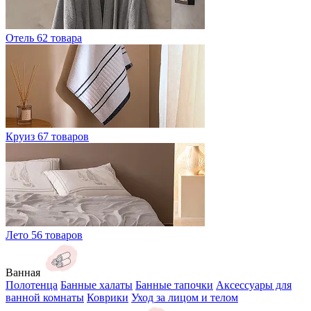
Отель
62 товара
Круиз
67 товаров
Лето
56 товаров
Ванная
Полотенца
Банные халаты
Банные тапочки
Аксессуары для
ванной комнаты
Коврики
Уход за лицом и телом