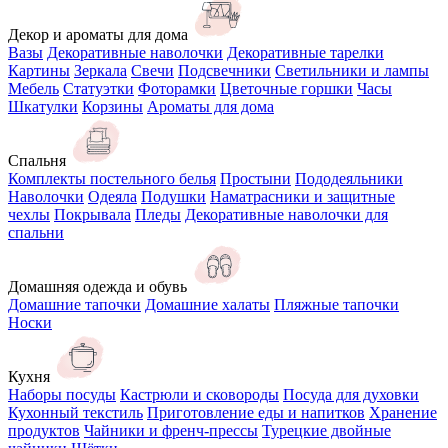
Декор и ароматы для дома
Вазы
Декоративные наволочки
Декоративные тарелки
Картины
Зеркала
Свечи
Подсвечники
Светильники и лампы
Мебель
Статуэтки
Фоторамки
Цветочные горшки
Часы
Шкатулки
Корзины
Ароматы для дома
Спальня
Комплекты постельного белья
Простыни
Пододеяльники
Наволочки
Одеяла
Подушки
Наматрасники и защитные
чехлы
Покрывала
Пледы
Декоративные наволочки для
спальни
Домашняя одежда и обувь
Домашние тапочки
Домашние халаты
Пляжные тапочки
Носки
Кухня
Наборы посуды
Кастрюли и сковороды
Посуда для духовки
Кухонный текстиль
Приготовление еды и напитков
Хранение
продуктов
Чайники и френч-прессы
Турецкие двойные