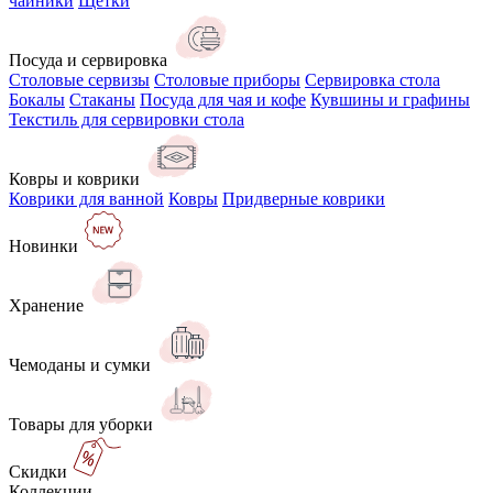
чайники
Щётки
Посуда и сервировка
Столовые сервизы
Столовые приборы
Сервировка стола
Бокалы
Стаканы
Посуда для чая и кофе
Кувшины и графины
Текстиль для сервировки стола
Ковры и коврики
Коврики для ванной
Ковры
Придверные коврики
Новинки
Хранение
Чемоданы и сумки
Товары для уборки
Скидки
Коллекции