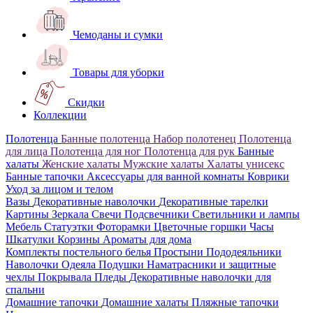
Чемоданы и сумки
Товары для уборки
Скидки
Коллекции
Полотенца
Банные полотенца
Набор полотенец
Полотенца
для лица
Полотенца для ног
Полотенца для рук
Банные
халаты
Женские халаты
Мужские халаты
Халаты унисекс
Банные тапочки
Аксессуары для ванной комнаты
Коврики
Уход за лицом и телом
Вазы
Декоративные наволочки
Декоративные тарелки
Картины
Зеркала
Свечи
Подсвечники
Светильники и лампы
Мебель
Статуэтки
Фоторамки
Цветочные горшки
Часы
Шкатулки
Корзины
Ароматы для дома
Комплекты постельного белья
Простыни
Пододеяльники
Наволочки
Одеяла
Подушки
Наматрасники и защитные
чехлы
Покрывала
Пледы
Декоративные наволочки для
спальни
Домашние тапочки
Домашние халаты
Пляжные тапочки