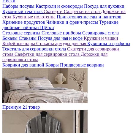
Носки
Наборы посуды
Кастрюли и сковороды
Посуда для духовки
Кухонный текстиль
Скатерти
Салфетки на стол
Дорожки на
стол
Кухонные полотенца
Приготовление еды и напитков
Хранение продуктов
Чайники и френч-прессы
Турецкие
двойные чайники
Щётки
Столовые сервизы
Столовые приборы
Сервировка стола
Бокалы
Стаканы
Посуда для чая и кофе
Кружки и чашки
Кофейные пары
Стаканы армуды для чая
Кувшины и графины
Текстиль для сервировки стола
Скатерти для сервировки
стола
Салфетки для сервировки стола
Дорожки для
сервировки стола
Коврики для ванной
Ковры
Придверные коврики
Премиум
21 товар