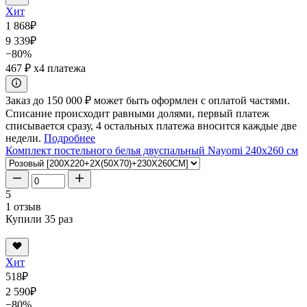
Хит
1 868
₽
9 339
₽
−80%
467 ₽
x4 платежа
Заказ до 150 000 ₽ может быть оформлен с оплатой частями.
Списание происходит равными долями, первый платеж
списывается сразу, 4 остальных платежа вносится каждые две
недели.
Подробнее
Комплект постельного белья двуспальный Nayomi 240x260 см
5
1 отзыв
Купили 35 раз
Хит
518
₽
2 590
₽
−80%