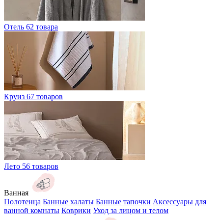
Отель
62 товара
Круиз
67 товаров
Лето
56 товаров
Ванная
Полотенца
Банные халаты
Банные тапочки
Аксессуары для
ванной комнаты
Коврики
Уход за лицом и телом