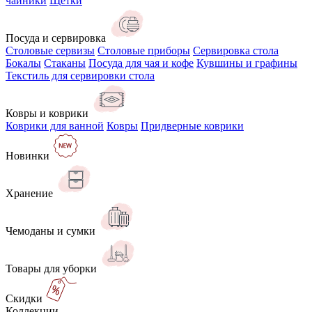
чайники
Щётки
Посуда и сервировка
Столовые сервизы
Столовые приборы
Сервировка стола
Бокалы
Стаканы
Посуда для чая и кофе
Кувшины и графины
Текстиль для сервировки стола
Ковры и коврики
Коврики для ванной
Ковры
Придверные коврики
Новинки
Хранение
Чемоданы и сумки
Товары для уборки
Скидки
Коллекции