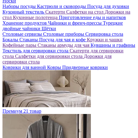
Носки
Наборы посуды
Кастрюли и сковороды
Посуда для духовки
Кухонный текстиль
Скатерти
Салфетки на стол
Дорожки на
стол
Кухонные полотенца
Приготовление еды и напитков
Хранение продуктов
Чайники и френч-прессы
Турецкие
двойные чайники
Щётки
Столовые сервизы
Столовые приборы
Сервировка стола
Бокалы
Стаканы
Посуда для чая и кофе
Кружки и чашки
Кофейные пары
Стаканы армуды для чая
Кувшины и графины
Текстиль для сервировки стола
Скатерти для сервировки
стола
Салфетки для сервировки стола
Дорожки для
сервировки стола
Коврики для ванной
Ковры
Придверные коврики
Премиум
21 товар