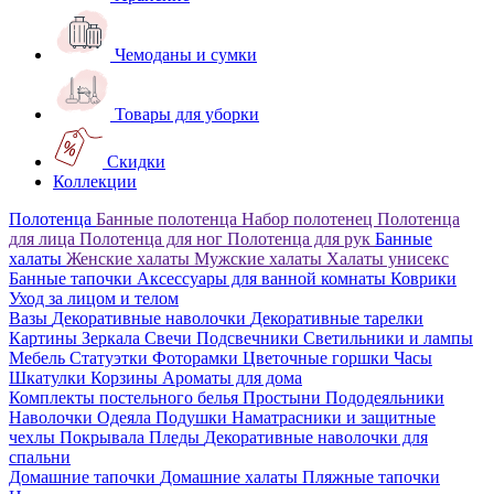
Чемоданы и сумки
Товары для уборки
Скидки
Коллекции
Полотенца
Банные полотенца
Набор полотенец
Полотенца
для лица
Полотенца для ног
Полотенца для рук
Банные
халаты
Женские халаты
Мужские халаты
Халаты унисекс
Банные тапочки
Аксессуары для ванной комнаты
Коврики
Уход за лицом и телом
Вазы
Декоративные наволочки
Декоративные тарелки
Картины
Зеркала
Свечи
Подсвечники
Светильники и лампы
Мебель
Статуэтки
Фоторамки
Цветочные горшки
Часы
Шкатулки
Корзины
Ароматы для дома
Комплекты постельного белья
Простыни
Пододеяльники
Наволочки
Одеяла
Подушки
Наматрасники и защитные
чехлы
Покрывала
Пледы
Декоративные наволочки для
спальни
Домашние тапочки
Домашние халаты
Пляжные тапочки