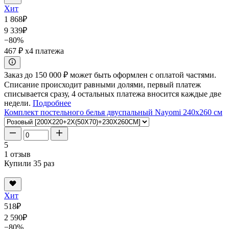
Хит
1 868
₽
9 339
₽
−80%
467 ₽
x4 платежа
Заказ до 150 000 ₽ может быть оформлен с оплатой частями.
Списание происходит равными долями, первый платеж
списывается сразу, 4 остальных платежа вносится каждые две
недели.
Подробнее
Комплект постельного белья двуспальный Nayomi 240x260 см
5
1 отзыв
Купили 35 раз
Хит
518
₽
2 590
₽
−80%