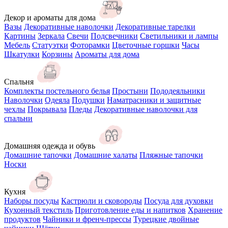
Декор и ароматы для дома
Вазы
Декоративные наволочки
Декоративные тарелки
Картины
Зеркала
Свечи
Подсвечники
Светильники и лампы
Мебель
Статуэтки
Фоторамки
Цветочные горшки
Часы
Шкатулки
Корзины
Ароматы для дома
Спальня
Комплекты постельного белья
Простыни
Пододеяльники
Наволочки
Одеяла
Подушки
Наматрасники и защитные
чехлы
Покрывала
Пледы
Декоративные наволочки для
спальни
Домашняя одежда и обувь
Домашние тапочки
Домашние халаты
Пляжные тапочки
Носки
Кухня
Наборы посуды
Кастрюли и сковороды
Посуда для духовки
Кухонный текстиль
Приготовление еды и напитков
Хранение
продуктов
Чайники и френч-прессы
Турецкие двойные