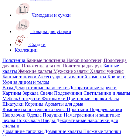
Чемоданы и сумки
Товары для уборки
Скидки
Коллекции
Полотенца
Банные полотенца
Набор полотенец
Полотенца
для лица
Полотенца для ног
Полотенца для рук
Банные
халаты
Женские халаты
Мужские халаты
Халаты унисекс
Банные тапочки
Аксессуары для ванной комнаты
Коврики
Уход за лицом и телом
Вазы
Декоративные наволочки
Декоративные тарелки
Картины
Зеркала
Свечи
Подсвечники
Светильники и лампы
Мебель
Статуэтки
Фоторамки
Цветочные горшки
Часы
Шкатулки
Корзины
Ароматы для дома
Комплекты постельного белья
Простыни
Пододеяльники
Наволочки
Одеяла
Подушки
Наматрасники и защитные
чехлы
Покрывала
Пледы
Декоративные наволочки для
спальни
Домашние тапочки
Домашние халаты
Пляжные тапочки