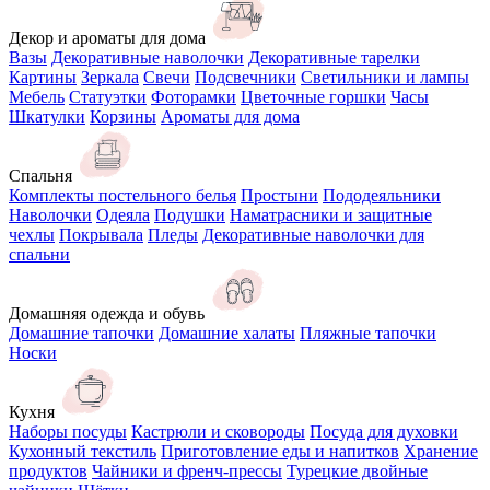
Декор и ароматы для дома
Вазы
Декоративные наволочки
Декоративные тарелки
Картины
Зеркала
Свечи
Подсвечники
Светильники и лампы
Мебель
Статуэтки
Фоторамки
Цветочные горшки
Часы
Шкатулки
Корзины
Ароматы для дома
Спальня
Комплекты постельного белья
Простыни
Пододеяльники
Наволочки
Одеяла
Подушки
Наматрасники и защитные
чехлы
Покрывала
Пледы
Декоративные наволочки для
спальни
Домашняя одежда и обувь
Домашние тапочки
Домашние халаты
Пляжные тапочки
Носки
Кухня
Наборы посуды
Кастрюли и сковороды
Посуда для духовки
Кухонный текстиль
Приготовление еды и напитков
Хранение
продуктов
Чайники и френч-прессы
Турецкие двойные