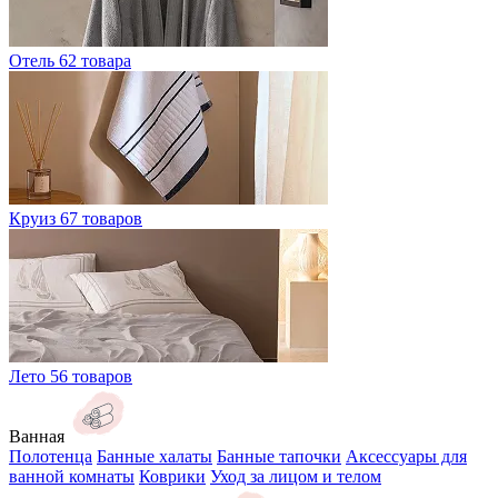
Отель
62 товара
Круиз
67 товаров
Лето
56 товаров
Ванная
Полотенца
Банные халаты
Банные тапочки
Аксессуары для
ванной комнаты
Коврики
Уход за лицом и телом