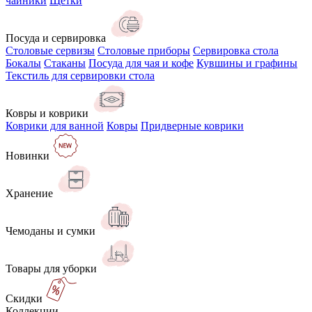
чайники
Щётки
Посуда и сервировка
Столовые сервизы
Столовые приборы
Сервировка стола
Бокалы
Стаканы
Посуда для чая и кофе
Кувшины и графины
Текстиль для сервировки стола
Ковры и коврики
Коврики для ванной
Ковры
Придверные коврики
Новинки
Хранение
Чемоданы и сумки
Товары для уборки
Скидки
Коллекции