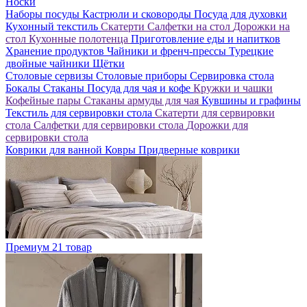
Носки
Наборы посуды
Кастрюли и сковороды
Посуда для духовки
Кухонный текстиль
Скатерти
Салфетки на стол
Дорожки на
стол
Кухонные полотенца
Приготовление еды и напитков
Хранение продуктов
Чайники и френч-прессы
Турецкие
двойные чайники
Щётки
Столовые сервизы
Столовые приборы
Сервировка стола
Бокалы
Стаканы
Посуда для чая и кофе
Кружки и чашки
Кофейные пары
Стаканы армуды для чая
Кувшины и графины
Текстиль для сервировки стола
Скатерти для сервировки
стола
Салфетки для сервировки стола
Дорожки для
сервировки стола
Коврики для ванной
Ковры
Придверные коврики
Премиум
21 товар