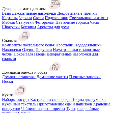
Декор и ароматы для дома
Вазы
Декоративные наволочки
Декоративные тарелки
Картины
Зеркала
Свечи
Подсвечники
Светильники и лампы
Мебель
Статуэтки
Фоторамки
Цветочные горшки
Часы
Шкатулки
Корзины
Ароматы для дома
Спальня
Комплекты постельного белья
Простыни
Пододеяльники
Наволочки
Одеяла
Подушки
Наматрасники и защитные
чехлы
Покрывала
Пледы
Декоративные наволочки для
спальни
Домашняя одежда и обувь
Домашние тапочки
Домашние халаты
Пляжные тапочки
Носки
Кухня
Наборы посуды
Кастрюли и сковороды
Посуда для духовки
Кухонный текстиль
Приготовление еды и напитков
Хранение
продуктов
Чайники и френч-прессы
Турецкие двойные