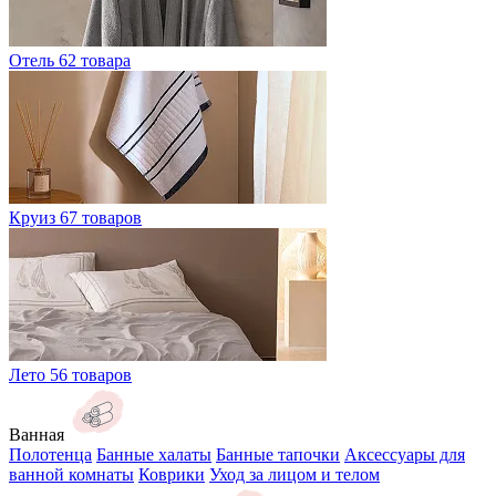
Отель
62 товара
Круиз
67 товаров
Лето
56 товаров
Ванная
Полотенца
Банные халаты
Банные тапочки
Аксессуары для
ванной комнаты
Коврики
Уход за лицом и телом