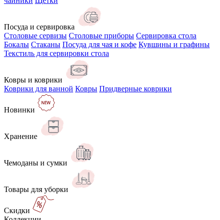
чайники
Щётки
Посуда и сервировка
Столовые сервизы
Столовые приборы
Сервировка стола
Бокалы
Стаканы
Посуда для чая и кофе
Кувшины и графины
Текстиль для сервировки стола
Ковры и коврики
Коврики для ванной
Ковры
Придверные коврики
Новинки
Хранение
Чемоданы и сумки
Товары для уборки
Скидки
Коллекции