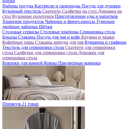
Носки
Наборы посуды
Кастрюли и сковороды
Посуда для духовки
Кухонный текстиль
Скатерти
Салфетки на стол
Дорожки на
стол
Кухонные полотенца
Приготовление еды и напитков
Хранение продуктов
Чайники и френч-прессы
Турецкие
двойные чайники
Щётки
Столовые сервизы
Столовые приборы
Сервировка стола
Бокалы
Стаканы
Посуда для чая и кофе
Кружки и чашки
Кофейные пары
Стаканы армуды для чая
Кувшины и графины
Текстиль для сервировки стола
Скатерти для сервировки
стола
Салфетки для сервировки стола
Дорожки для
сервировки стола
Коврики для ванной
Ковры
Придверные коврики
Премиум
21 товар