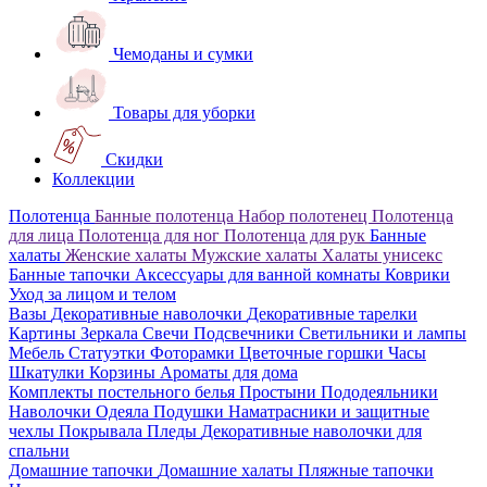
Чемоданы и сумки
Товары для уборки
Скидки
Коллекции
Полотенца
Банные полотенца
Набор полотенец
Полотенца
для лица
Полотенца для ног
Полотенца для рук
Банные
халаты
Женские халаты
Мужские халаты
Халаты унисекс
Банные тапочки
Аксессуары для ванной комнаты
Коврики
Уход за лицом и телом
Вазы
Декоративные наволочки
Декоративные тарелки
Картины
Зеркала
Свечи
Подсвечники
Светильники и лампы
Мебель
Статуэтки
Фоторамки
Цветочные горшки
Часы
Шкатулки
Корзины
Ароматы для дома
Комплекты постельного белья
Простыни
Пододеяльники
Наволочки
Одеяла
Подушки
Наматрасники и защитные
чехлы
Покрывала
Пледы
Декоративные наволочки для
спальни
Домашние тапочки
Домашние халаты
Пляжные тапочки