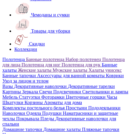
Чемоданы и сумки
Товары для уборки
Скидки
Коллекции
Полотенца
Банные полотенца
Набор полотенец
Полотенца
для лица
Полотенца для ног
Полотенца для рук
Банные
халаты
Женские халаты
Мужские халаты
Халаты унисекс
Банные тапочки
Аксессуары для ванной комнаты
Коврики
Уход за лицом и телом
Вазы
Декоративные наволочки
Декоративные тарелки
Картины
Зеркала
Свечи
Подсвечники
Светильники и лампы
Мебель
Статуэтки
Фоторамки
Цветочные горшки
Часы
Шкатулки
Корзины
Ароматы для дома
Комплекты постельного белья
Простыни
Пододеяльники
Наволочки
Одеяла
Подушки
Наматрасники и защитные
чехлы
Покрывала
Пледы
Декоративные наволочки для
спальни
Домашние тапочки
Домашние халаты
Пляжные тапочки