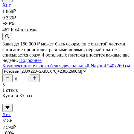
Хит
1 868
₽
9 339
₽
−80%
467 ₽
x4 платежа
Заказ до 150 000 ₽ может быть оформлен с оплатой частями.
Списание происходит равными долями, первый платеж
списывается сразу, 4 остальных платежа вносится каждые две
недели.
Подробнее
Комплект постельного белья двуспальный Nayomi 240x260 см
5
1 отзыв
Купили 35 раз
Хит
518
₽
2 590
₽
−80%