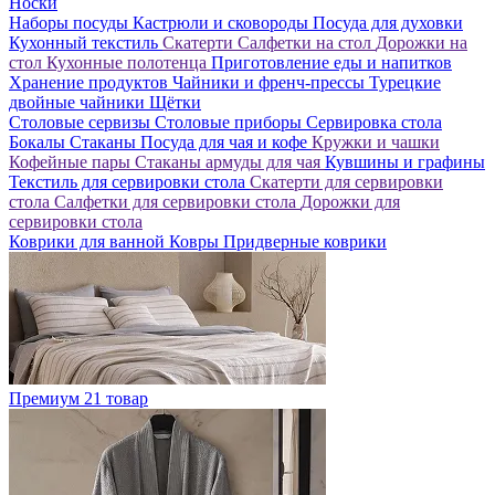
Носки
Наборы посуды
Кастрюли и сковороды
Посуда для духовки
Кухонный текстиль
Скатерти
Салфетки на стол
Дорожки на
стол
Кухонные полотенца
Приготовление еды и напитков
Хранение продуктов
Чайники и френч-прессы
Турецкие
двойные чайники
Щётки
Столовые сервизы
Столовые приборы
Сервировка стола
Бокалы
Стаканы
Посуда для чая и кофе
Кружки и чашки
Кофейные пары
Стаканы армуды для чая
Кувшины и графины
Текстиль для сервировки стола
Скатерти для сервировки
стола
Салфетки для сервировки стола
Дорожки для
сервировки стола
Коврики для ванной
Ковры
Придверные коврики
Премиум
21 товар