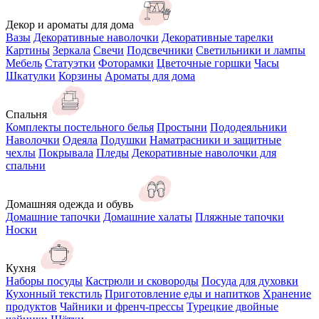
Декор и ароматы для дома
Вазы
Декоративные наволочки
Декоративные тарелки
Картины
Зеркала
Свечи
Подсвечники
Светильники и лампы
Мебель
Статуэтки
Фоторамки
Цветочные горшки
Часы
Шкатулки
Корзины
Ароматы для дома
Спальня
Комплекты постельного белья
Простыни
Пододеяльники
Наволочки
Одеяла
Подушки
Наматрасники и защитные
чехлы
Покрывала
Пледы
Декоративные наволочки для
спальни
Домашняя одежда и обувь
Домашние тапочки
Домашние халаты
Пляжные тапочки
Носки
Кухня
Наборы посуды
Кастрюли и сковороды
Посуда для духовки
Кухонный текстиль
Приготовление еды и напитков
Хранение
продуктов
Чайники и френч-прессы
Турецкие двойные