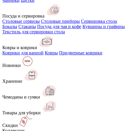
чайники
Щётки
Посуда и сервировка
Столовые сервизы
Столовые приборы
Сервировка стола
Бокалы
Стаканы
Посуда для чая и кофе
Кувшины и графины
Текстиль для сервировки стола
Ковры и коврики
Коврики для ванной
Ковры
Придверные коврики
Новинки
Хранение
Чемоданы и сумки
Товары для уборки
Скидки
Коллекции