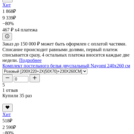
Хит
1 868
₽
9 339
₽
−80%
467 ₽
x4 платежа
Заказ до 150 000 ₽ может быть оформлен с оплатой частями.
Списание происходит равными долями, первый платеж
списывается сразу, 4 остальных платежа вносится каждые две
недели.
Подробнее
Комплект постельного белья двуспальный Nayomi 240x260 см
5
1 отзыв
Купили 35 раз
Хит
518
₽
2 590
₽
−80%