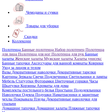
Чемоданы и сумки
Товары для уборки
Скидки
Коллекции
Полотенца
Банные полотенца
Набор полотенец
Полотенца
для лица
Полотенца для ног
Полотенца для рук
Банные
халаты
Женские халаты
Мужские халаты
Халаты унисекс
Банные тапочки
Аксессуары для ванной комнаты
Коврики
Уход за лицом и телом
Вазы
Декоративные наволочки
Декоративные тарелки
Картины
Зеркала
Свечи
Подсвечники
Светильники и лампы
Мебель
Статуэтки
Фоторамки
Цветочные горшки
Часы
Шкатулки
Корзины
Ароматы для дома
Комплекты постельного белья
Простыни
Пододеяльники
Наволочки
Одеяла
Подушки
Наматрасники и защитные
чехлы
Покрывала
Пледы
Декоративные наволочки для
спальни
Домашние тапочки
Домашние халаты
Пляжные тапочки