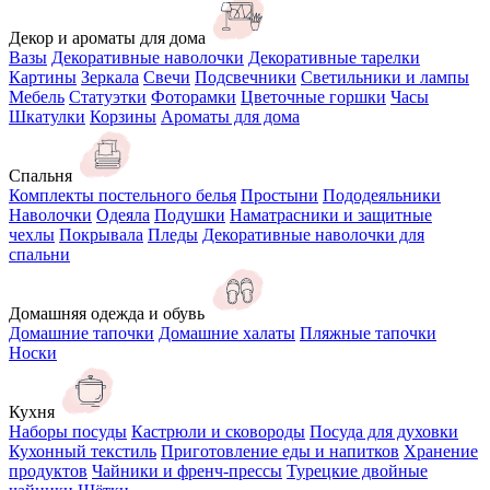
Декор и ароматы для дома
Вазы
Декоративные наволочки
Декоративные тарелки
Картины
Зеркала
Свечи
Подсвечники
Светильники и лампы
Мебель
Статуэтки
Фоторамки
Цветочные горшки
Часы
Шкатулки
Корзины
Ароматы для дома
Спальня
Комплекты постельного белья
Простыни
Пододеяльники
Наволочки
Одеяла
Подушки
Наматрасники и защитные
чехлы
Покрывала
Пледы
Декоративные наволочки для
спальни
Домашняя одежда и обувь
Домашние тапочки
Домашние халаты
Пляжные тапочки
Носки
Кухня
Наборы посуды
Кастрюли и сковороды
Посуда для духовки
Кухонный текстиль
Приготовление еды и напитков
Хранение
продуктов
Чайники и френч-прессы
Турецкие двойные