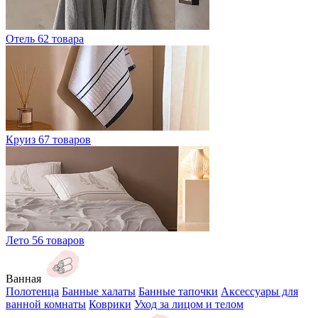
Отель
62 товара
Круиз
67 товаров
Лето
56 товаров
Ванная
Полотенца
Банные халаты
Банные тапочки
Аксессуары для
ванной комнаты
Коврики
Уход за лицом и телом