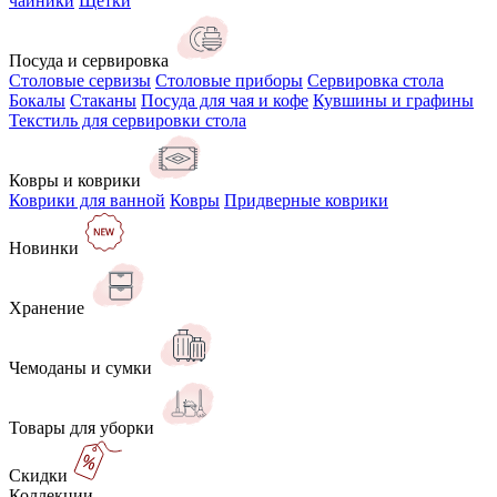
чайники
Щётки
Посуда и сервировка
Столовые сервизы
Столовые приборы
Сервировка стола
Бокалы
Стаканы
Посуда для чая и кофе
Кувшины и графины
Текстиль для сервировки стола
Ковры и коврики
Коврики для ванной
Ковры
Придверные коврики
Новинки
Хранение
Чемоданы и сумки
Товары для уборки
Скидки
Коллекции