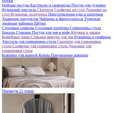
Носки
Наборы посуды
Кастрюли и сковороды
Посуда для духовки
Кухонный текстиль
Скатерти
Салфетки на стол
Дорожки на
стол
Кухонные полотенца
Приготовление еды и напитков
Хранение продуктов
Чайники и френч-прессы
Турецкие
двойные чайники
Щётки
Столовые сервизы
Столовые приборы
Сервировка стола
Бокалы
Стаканы
Посуда для чая и кофе
Кружки и чашки
Кофейные пары
Стаканы армуды для чая
Кувшины и графины
Текстиль для сервировки стола
Скатерти для сервировки
стола
Салфетки для сервировки стола
Дорожки для
сервировки стола
Коврики для ванной
Ковры
Придверные коврики
Премиум
21 товар