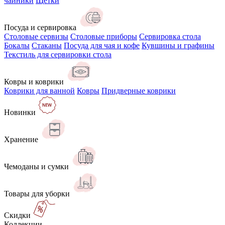
чайники
Щётки
Посуда и сервировка
Столовые сервизы
Столовые приборы
Сервировка стола
Бокалы
Стаканы
Посуда для чая и кофе
Кувшины и графины
Текстиль для сервировки стола
Ковры и коврики
Коврики для ванной
Ковры
Придверные коврики
Новинки
Хранение
Чемоданы и сумки
Товары для уборки
Скидки
Коллекции