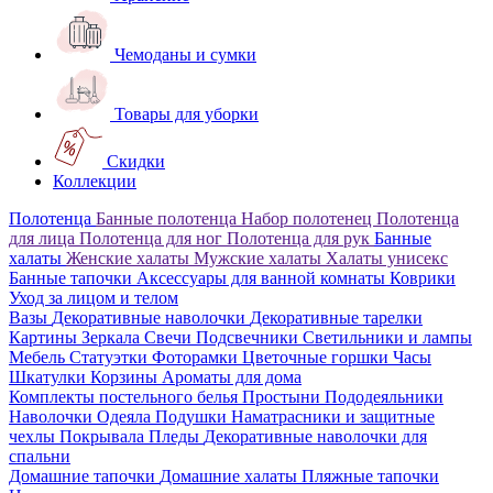
Чемоданы и сумки
Товары для уборки
Скидки
Коллекции
Полотенца
Банные полотенца
Набор полотенец
Полотенца
для лица
Полотенца для ног
Полотенца для рук
Банные
халаты
Женские халаты
Мужские халаты
Халаты унисекс
Банные тапочки
Аксессуары для ванной комнаты
Коврики
Уход за лицом и телом
Вазы
Декоративные наволочки
Декоративные тарелки
Картины
Зеркала
Свечи
Подсвечники
Светильники и лампы
Мебель
Статуэтки
Фоторамки
Цветочные горшки
Часы
Шкатулки
Корзины
Ароматы для дома
Комплекты постельного белья
Простыни
Пододеяльники
Наволочки
Одеяла
Подушки
Наматрасники и защитные
чехлы
Покрывала
Пледы
Декоративные наволочки для
спальни
Домашние тапочки
Домашние халаты
Пляжные тапочки