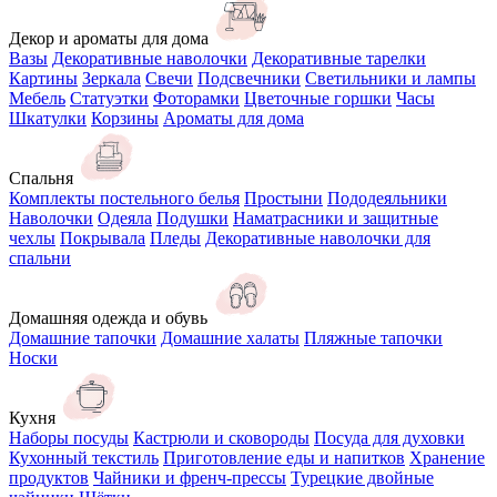
Декор и ароматы для дома
Вазы
Декоративные наволочки
Декоративные тарелки
Картины
Зеркала
Свечи
Подсвечники
Светильники и лампы
Мебель
Статуэтки
Фоторамки
Цветочные горшки
Часы
Шкатулки
Корзины
Ароматы для дома
Спальня
Комплекты постельного белья
Простыни
Пододеяльники
Наволочки
Одеяла
Подушки
Наматрасники и защитные
чехлы
Покрывала
Пледы
Декоративные наволочки для
спальни
Домашняя одежда и обувь
Домашние тапочки
Домашние халаты
Пляжные тапочки
Носки
Кухня
Наборы посуды
Кастрюли и сковороды
Посуда для духовки
Кухонный текстиль
Приготовление еды и напитков
Хранение
продуктов
Чайники и френч-прессы
Турецкие двойные