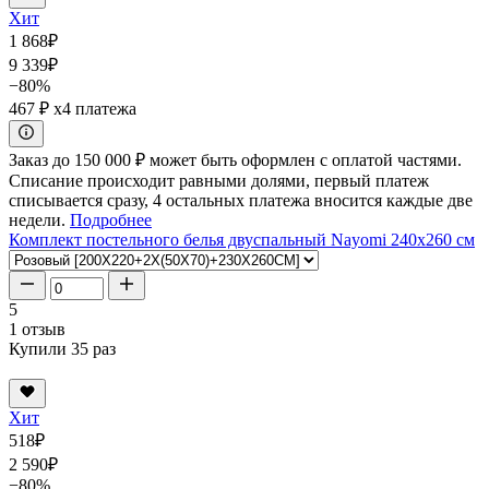
Хит
1 868
₽
9 339
₽
−80%
467 ₽
x4 платежа
Заказ до 150 000 ₽ может быть оформлен с оплатой частями.
Списание происходит равными долями, первый платеж
списывается сразу, 4 остальных платежа вносится каждые две
недели.
Подробнее
Комплект постельного белья двуспальный Nayomi 240x260 см
5
1 отзыв
Купили 35 раз
Хит
518
₽
2 590
₽
−80%