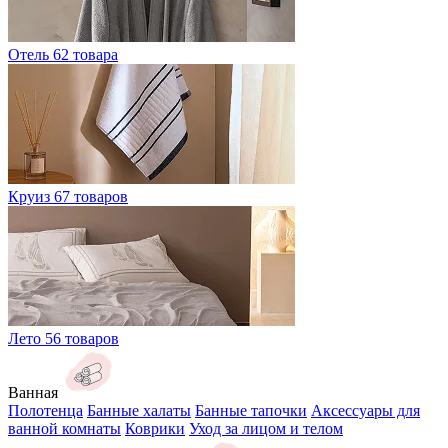
Отель
62 товара
Круиз
67 товаров
Лето
56 товаров
Ванная
Полотенца
Банные халаты
Банные тапочки
Аксессуары для
ванной комнаты
Коврики
Уход за лицом и телом