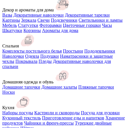
Декор и ароматы для дома
Вазы
Декоративные наволочки
Декоративные тарелки
Картины
Зеркала
Свечи
Подсвечники
Светильники и лампы
Мебель
Статуэтки
Фоторамки
Цветочные горшки
Часы
Шкатулки
Корзины
Ароматы для дома
Спальня
Комплекты постельного белья
Простыни
Пододеяльники
Наволочки
Одеяла
Подушки
Наматрасники и защитные
чехлы
Покрывала
Пледы
Декоративные наволочки для
спальни
Домашняя одежда и обувь
Домашние тапочки
Домашние халаты
Пляжные тапочки
Носки
Кухня
Наборы посуды
Кастрюли и сковороды
Посуда для духовки
Кухонный текстиль
Приготовление еды и напитков
Хранение
продуктов
Чайники и френч-прессы
Турецкие двойные