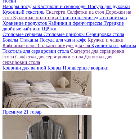
Носки
Наборы посуды
Кастрюли и сковороды
Посуда для духовки
Кухонный текстиль
Скатерти
Салфетки на стол
Дорожки на
стол
Кухонные полотенца
Приготовление еды и напитков
Хранение продуктов
Чайники и френч-прессы
Турецкие
двойные чайники
Щётки
Столовые сервизы
Столовые приборы
Сервировка стола
Бокалы
Стаканы
Посуда для чая и кофе
Кружки и чашки
Кофейные пары
Стаканы армуды для чая
Кувшины и графины
Текстиль для сервировки стола
Скатерти для сервировки
стола
Салфетки для сервировки стола
Дорожки для
сервировки стола
Коврики для ванной
Ковры
Придверные коврики
Премиум
21 товар