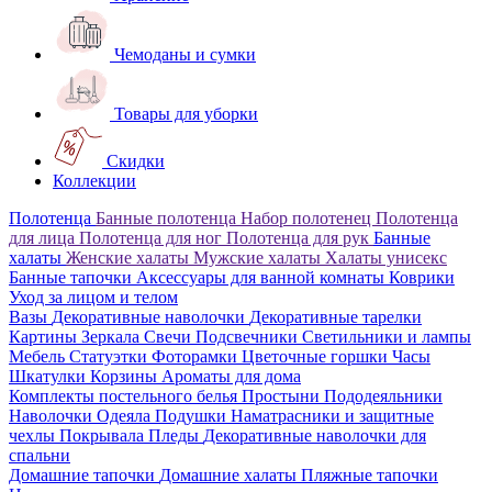
Чемоданы и сумки
Товары для уборки
Скидки
Коллекции
Полотенца
Банные полотенца
Набор полотенец
Полотенца
для лица
Полотенца для ног
Полотенца для рук
Банные
халаты
Женские халаты
Мужские халаты
Халаты унисекс
Банные тапочки
Аксессуары для ванной комнаты
Коврики
Уход за лицом и телом
Вазы
Декоративные наволочки
Декоративные тарелки
Картины
Зеркала
Свечи
Подсвечники
Светильники и лампы
Мебель
Статуэтки
Фоторамки
Цветочные горшки
Часы
Шкатулки
Корзины
Ароматы для дома
Комплекты постельного белья
Простыни
Пододеяльники
Наволочки
Одеяла
Подушки
Наматрасники и защитные
чехлы
Покрывала
Пледы
Декоративные наволочки для
спальни
Домашние тапочки
Домашние халаты
Пляжные тапочки