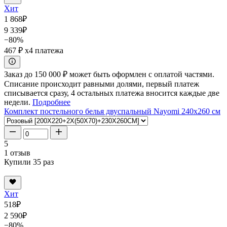
Хит
1 868
₽
9 339
₽
−80%
467 ₽
x4 платежа
Заказ до 150 000 ₽ может быть оформлен с оплатой частями.
Списание происходит равными долями, первый платеж
списывается сразу, 4 остальных платежа вносится каждые две
недели.
Подробнее
Комплект постельного белья двуспальный Nayomi 240x260 см
5
1 отзыв
Купили 35 раз
Хит
518
₽
2 590
₽
−80%