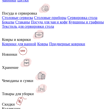
чайники
Щётки
Посуда и сервировка
Столовые сервизы
Столовые приборы
Сервировка стола
Бокалы
Стаканы
Посуда для чая и кофе
Кувшины и графины
Текстиль для сервировки стола
Ковры и коврики
Коврики для ванной
Ковры
Придверные коврики
Новинки
Хранение
Чемоданы и сумки
Товары для уборки
Скидки
Коллекции