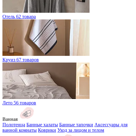
Отель
62 товара
Круиз
67 товаров
Лето
56 товаров
Ванная
Полотенца
Банные халаты
Банные тапочки
Аксессуары для
ванной комнаты
Коврики
Уход за лицом и телом