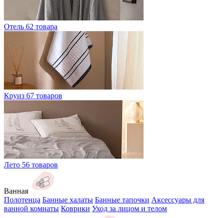
Отель
62 товара
Круиз
67 товаров
Лето
56 товаров
Ванная
Полотенца
Банные халаты
Банные тапочки
Аксессуары для
ванной комнаты
Коврики
Уход за лицом и телом