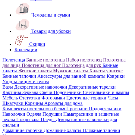
Чемоданы и сумки
Товары для уборки
Скидки
Коллекции
Полотенца
Банные полотенца
Набор полотенец
Полотенца
для лица
Полотенца для ног
Полотенца для рук
Банные
халаты
Женские халаты
Мужские халаты
Халаты унисекс
Банные тапочки
Аксессуары для ванной комнаты
Коврики
Уход за лицом и телом
Вазы
Декоративные наволочки
Декоративные тарелки
Картины
Зеркала
Свечи
Подсвечники
Светильники и лампы
Мебель
Статуэтки
Фоторамки
Цветочные горшки
Часы
Шкатулки
Корзины
Ароматы для дома
Комплекты постельного белья
Простыни
Пододеяльники
Наволочки
Одеяла
Подушки
Наматрасники и защитные
чехлы
Покрывала
Пледы
Декоративные наволочки для
спальни
Домашние тапочки
Домашние халаты
Пляжные тапочки