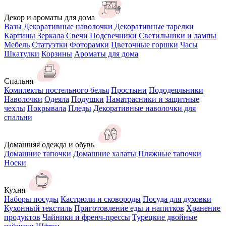
Декор и ароматы для дома
Вазы
Декоративные наволочки
Декоративные тарелки
Картины
Зеркала
Свечи
Подсвечники
Светильники и лампы
Мебель
Статуэтки
Фоторамки
Цветочные горшки
Часы
Шкатулки
Корзины
Ароматы для дома
Спальня
Комплекты постельного белья
Простыни
Пододеяльники
Наволочки
Одеяла
Подушки
Наматрасники и защитные
чехлы
Покрывала
Пледы
Декоративные наволочки для
спальни
Домашняя одежда и обувь
Домашние тапочки
Домашние халаты
Пляжные тапочки
Носки
Кухня
Наборы посуды
Кастрюли и сковороды
Посуда для духовки
Кухонный текстиль
Приготовление еды и напитков
Хранение
продуктов
Чайники и френч-прессы
Турецкие двойные