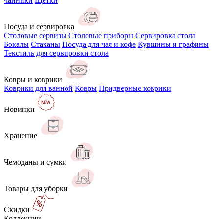
чайники
Щётки
Посуда и сервировка
Столовые сервизы
Столовые приборы
Сервировка стола
Бокалы
Стаканы
Посуда для чая и кофе
Кувшины и графины
Текстиль для сервировки стола
Ковры и коврики
Коврики для ванной
Ковры
Придверные коврики
Новинки
Хранение
Чемоданы и сумки
Товары для уборки
Скидки
Коллекции