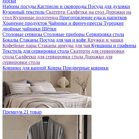
Носки
Наборы посуды
Кастрюли и сковороды
Посуда для духовки
Кухонный текстиль
Скатерти
Салфетки на стол
Дорожки на
стол
Кухонные полотенца
Приготовление еды и напитков
Хранение продуктов
Чайники и френч-прессы
Турецкие
двойные чайники
Щётки
Столовые сервизы
Столовые приборы
Сервировка стола
Бокалы
Стаканы
Посуда для чая и кофе
Кружки и чашки
Кофейные пары
Стаканы армуды для чая
Кувшины и графины
Текстиль для сервировки стола
Скатерти для сервировки
стола
Салфетки для сервировки стола
Дорожки для
сервировки стола
Коврики для ванной
Ковры
Придверные коврики
Премиум
21 товар