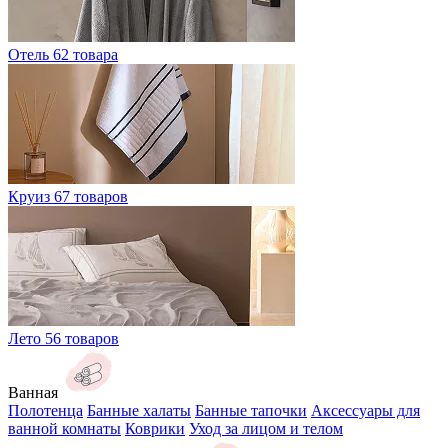
Отель
62 товара
Круиз
67 товаров
Лето
56 товаров
Ванная
Полотенца
Банные халаты
Банные тапочки
Аксессуары для
ванной комнаты
Коврики
Уход за лицом и телом