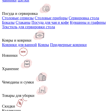
чайники
Щётки
Посуда и сервировка
Столовые сервизы
Столовые приборы
Сервировка стола
Бокалы
Стаканы
Посуда для чая и кофе
Кувшины и графины
Текстиль для сервировки стола
Ковры и коврики
Коврики для ванной
Ковры
Придверные коврики
Новинки
Хранение
Чемоданы и сумки
Товары для уборки
Скидки
Коллекции