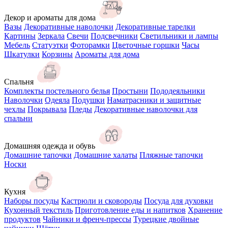
Декор и ароматы для дома
Вазы
Декоративные наволочки
Декоративные тарелки
Картины
Зеркала
Свечи
Подсвечники
Светильники и лампы
Мебель
Статуэтки
Фоторамки
Цветочные горшки
Часы
Шкатулки
Корзины
Ароматы для дома
Спальня
Комплекты постельного белья
Простыни
Пододеяльники
Наволочки
Одеяла
Подушки
Наматрасники и защитные
чехлы
Покрывала
Пледы
Декоративные наволочки для
спальни
Домашняя одежда и обувь
Домашние тапочки
Домашние халаты
Пляжные тапочки
Носки
Кухня
Наборы посуды
Кастрюли и сковороды
Посуда для духовки
Кухонный текстиль
Приготовление еды и напитков
Хранение
продуктов
Чайники и френч-прессы
Турецкие двойные