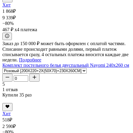
Хит
1 868
₽
9 339
₽
−80%
467 ₽
x4 платежа
Заказ до 150 000 ₽ может быть оформлен с оплатой частями.
Списание происходит равными долями, первый платеж
списывается сразу, 4 остальных платежа вносится каждые две
недели.
Подробнее
Комплект постельного белья двуспальный Nayomi 240x260 см
5
1 отзыв
Купили 35 раз
Хит
518
₽
2 590
₽
−80%