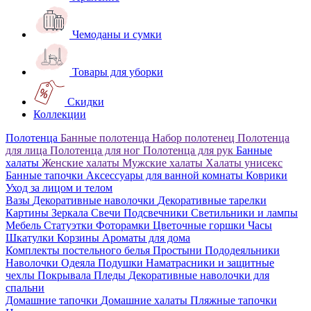
Чемоданы и сумки
Товары для уборки
Скидки
Коллекции
Полотенца
Банные полотенца
Набор полотенец
Полотенца
для лица
Полотенца для ног
Полотенца для рук
Банные
халаты
Женские халаты
Мужские халаты
Халаты унисекс
Банные тапочки
Аксессуары для ванной комнаты
Коврики
Уход за лицом и телом
Вазы
Декоративные наволочки
Декоративные тарелки
Картины
Зеркала
Свечи
Подсвечники
Светильники и лампы
Мебель
Статуэтки
Фоторамки
Цветочные горшки
Часы
Шкатулки
Корзины
Ароматы для дома
Комплекты постельного белья
Простыни
Пододеяльники
Наволочки
Одеяла
Подушки
Наматрасники и защитные
чехлы
Покрывала
Пледы
Декоративные наволочки для
спальни
Домашние тапочки
Домашние халаты
Пляжные тапочки