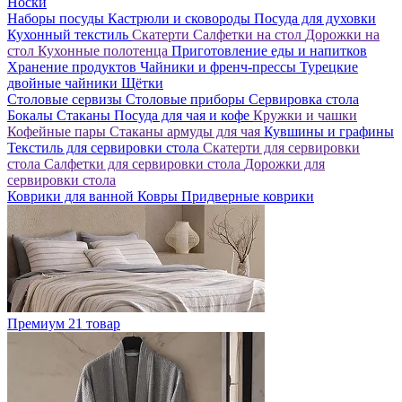
Носки
Наборы посуды
Кастрюли и сковороды
Посуда для духовки
Кухонный текстиль
Скатерти
Салфетки на стол
Дорожки на
стол
Кухонные полотенца
Приготовление еды и напитков
Хранение продуктов
Чайники и френч-прессы
Турецкие
двойные чайники
Щётки
Столовые сервизы
Столовые приборы
Сервировка стола
Бокалы
Стаканы
Посуда для чая и кофе
Кружки и чашки
Кофейные пары
Стаканы армуды для чая
Кувшины и графины
Текстиль для сервировки стола
Скатерти для сервировки
стола
Салфетки для сервировки стола
Дорожки для
сервировки стола
Коврики для ванной
Ковры
Придверные коврики
Премиум
21 товар