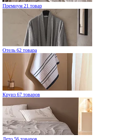
Премиум
21 товар
Отель
62 товара
Круиз
67 товаров
Лето
56 товаров