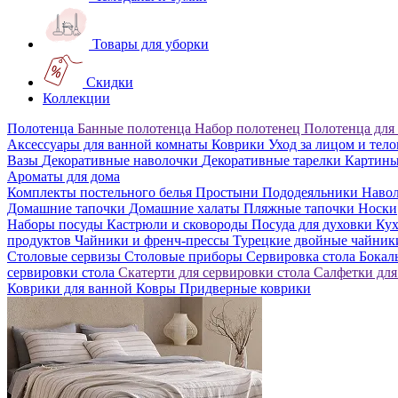
Товары для уборки
Скидки
Коллекции
Полотенца
Банные полотенца
Набор полотенец
Полотенца для
Аксессуары для ванной комнаты
Коврики
Уход за лицом и тел
Вазы
Декоративные наволочки
Декоративные тарелки
Картин
Ароматы для дома
Комплекты постельного белья
Простыни
Пододеяльники
Наво
Домашние тапочки
Домашние халаты
Пляжные тапочки
Носки
Наборы посуды
Кастрюли и сковороды
Посуда для духовки
Кух
продуктов
Чайники и френч-прессы
Турецкие двойные чайни
Столовые сервизы
Столовые приборы
Сервировка стола
Бока
сервировки стола
Скатерти для сервировки стола
Салфетки для
Коврики для ванной
Ковры
Придверные коврики