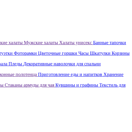
кие халаты
Мужские халаты
Халаты унисекс
Банные тапочки
туэтки
Фоторамки
Цветочные горшки
Часы
Шкатулки
Корзины
вала
Пледы
Декоративные наволочки для спальни
хонные полотенца
Приготовление еды и напитков
Хранение
ры
Стаканы армуды для чая
Кувшины и графины
Текстиль для