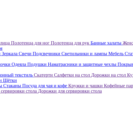
 лица
Полотенца для ног
Полотенца для рук
Банные халаты
Женс
ом
ы
Зеркала
Свечи
Подсвечники
Светильники и лампы
Мебель
Ста
лочки
Одеяла
Подушки
Наматрасники и защитные чехлы
Покры
онный текстиль
Скатерти
Салфетки на стол
Дорожки на стол
Ку
ки
Щётки
лы
Стаканы
Посуда для чая и кофе
Кружки и чашки
Кофейные па
 сервировки стола
Дорожки для сервировки стола