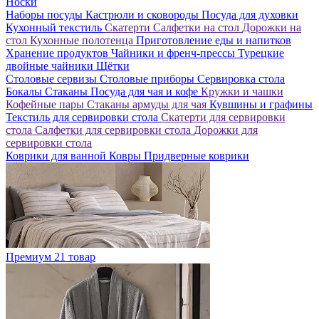
Носки
Наборы посуды
Кастрюли и сковороды
Посуда для духовки
Кухонный текстиль
Скатерти
Салфетки на стол
Дорожки на
стол
Кухонные полотенца
Приготовление еды и напитков
Хранение продуктов
Чайники и френч-прессы
Турецкие
двойные чайники
Щётки
Столовые сервизы
Столовые приборы
Сервировка стола
Бокалы
Стаканы
Посуда для чая и кофе
Кружки и чашки
Кофейные пары
Стаканы армуды для чая
Кувшины и графины
Текстиль для сервировки стола
Скатерти для сервировки
стола
Салфетки для сервировки стола
Дорожки для
сервировки стола
Коврики для ванной
Ковры
Придверные коврики
Премиум
21 товар