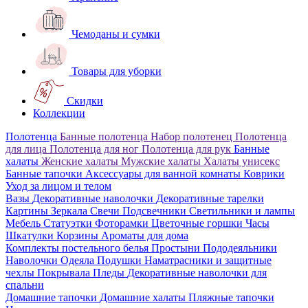
Чемоданы и сумки
Товары для уборки
Скидки
Коллекции
Полотенца
Банные полотенца
Набор полотенец
Полотенца
для лица
Полотенца для ног
Полотенца для рук
Банные
халаты
Женские халаты
Мужские халаты
Халаты унисекс
Банные тапочки
Аксессуары для ванной комнаты
Коврики
Уход за лицом и телом
Вазы
Декоративные наволочки
Декоративные тарелки
Картины
Зеркала
Свечи
Подсвечники
Светильники и лампы
Мебель
Статуэтки
Фоторамки
Цветочные горшки
Часы
Шкатулки
Корзины
Ароматы для дома
Комплекты постельного белья
Простыни
Пододеяльники
Наволочки
Одеяла
Подушки
Наматрасники и защитные
чехлы
Покрывала
Пледы
Декоративные наволочки для
спальни
Домашние тапочки
Домашние халаты
Пляжные тапочки