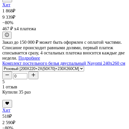
Хит
1 868
₽
9 339
₽
−80%
467 ₽
x4 платежа
Заказ до 150 000 ₽ может быть оформлен с оплатой частями.
Списание происходит равными долями, первый платеж
списывается сразу, 4 остальных платежа вносится каждые две
недели.
Подробнее
Комплект постельного белья двуспальный Nayomi 240x260 см
5
1 отзыв
Купили 35 раз
Хит
518
₽
2 590
₽
−80%