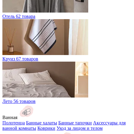
Отель
62 товара
Круиз
67 товаров
Лето
56 товаров
Ванная
Полотенца
Банные халаты
Банные тапочки
Аксессуары для
ванной комнаты
Коврики
Уход за лицом и телом