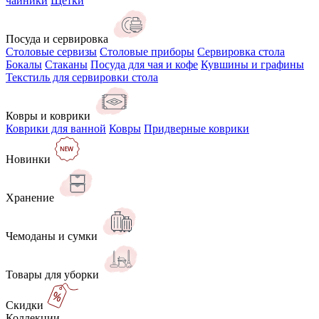
чайники
Щётки
Посуда и сервировка
Столовые сервизы
Столовые приборы
Сервировка стола
Бокалы
Стаканы
Посуда для чая и кофе
Кувшины и графины
Текстиль для сервировки стола
Ковры и коврики
Коврики для ванной
Ковры
Придверные коврики
Новинки
Хранение
Чемоданы и сумки
Товары для уборки
Скидки
Коллекции