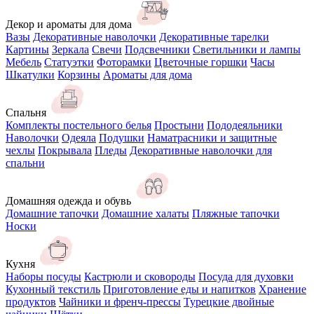
Декор и ароматы для дома
Вазы
Декоративные наволочки
Декоративные тарелки
Картины
Зеркала
Свечи
Подсвечники
Светильники и лампы
Мебель
Статуэтки
Фоторамки
Цветочные горшки
Часы
Шкатулки
Корзины
Ароматы для дома
Спальня
Комплекты постельного белья
Простыни
Пододеяльники
Наволочки
Одеяла
Подушки
Наматрасники и защитные
чехлы
Покрывала
Пледы
Декоративные наволочки для
спальни
Домашняя одежда и обувь
Домашние тапочки
Домашние халаты
Пляжные тапочки
Носки
Кухня
Наборы посуды
Кастрюли и сковороды
Посуда для духовки
Кухонный текстиль
Приготовление еды и напитков
Хранение
продуктов
Чайники и френч-прессы
Турецкие двойные