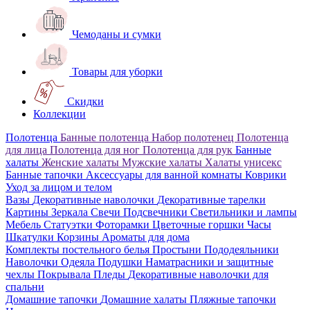
Чемоданы и сумки
Товары для уборки
Скидки
Коллекции
Полотенца
Банные полотенца
Набор полотенец
Полотенца
для лица
Полотенца для ног
Полотенца для рук
Банные
халаты
Женские халаты
Мужские халаты
Халаты унисекс
Банные тапочки
Аксессуары для ванной комнаты
Коврики
Уход за лицом и телом
Вазы
Декоративные наволочки
Декоративные тарелки
Картины
Зеркала
Свечи
Подсвечники
Светильники и лампы
Мебель
Статуэтки
Фоторамки
Цветочные горшки
Часы
Шкатулки
Корзины
Ароматы для дома
Комплекты постельного белья
Простыни
Пододеяльники
Наволочки
Одеяла
Подушки
Наматрасники и защитные
чехлы
Покрывала
Пледы
Декоративные наволочки для
спальни
Домашние тапочки
Домашние халаты
Пляжные тапочки