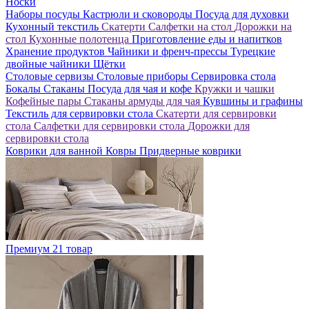
Носки
Наборы посуды
Кастрюли и сковороды
Посуда для духовки
Кухонный текстиль
Скатерти
Салфетки на стол
Дорожки на
стол
Кухонные полотенца
Приготовление еды и напитков
Хранение продуктов
Чайники и френч-прессы
Турецкие
двойные чайники
Щётки
Столовые сервизы
Столовые приборы
Сервировка стола
Бокалы
Стаканы
Посуда для чая и кофе
Кружки и чашки
Кофейные пары
Стаканы армуды для чая
Кувшины и графины
Текстиль для сервировки стола
Скатерти для сервировки
стола
Салфетки для сервировки стола
Дорожки для
сервировки стола
Коврики для ванной
Ковры
Придверные коврики
Премиум
21 товар