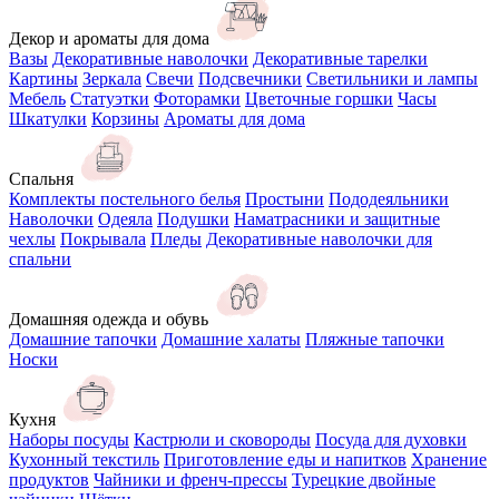
Декор и ароматы для дома
Вазы
Декоративные наволочки
Декоративные тарелки
Картины
Зеркала
Свечи
Подсвечники
Светильники и лампы
Мебель
Статуэтки
Фоторамки
Цветочные горшки
Часы
Шкатулки
Корзины
Ароматы для дома
Спальня
Комплекты постельного белья
Простыни
Пододеяльники
Наволочки
Одеяла
Подушки
Наматрасники и защитные
чехлы
Покрывала
Пледы
Декоративные наволочки для
спальни
Домашняя одежда и обувь
Домашние тапочки
Домашние халаты
Пляжные тапочки
Носки
Кухня
Наборы посуды
Кастрюли и сковороды
Посуда для духовки
Кухонный текстиль
Приготовление еды и напитков
Хранение
продуктов
Чайники и френч-прессы
Турецкие двойные