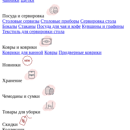
чайники
Щётки
Посуда и сервировка
Столовые сервизы
Столовые приборы
Сервировка стола
Бокалы
Стаканы
Посуда для чая и кофе
Кувшины и графины
Текстиль для сервировки стола
Ковры и коврики
Коврики для ванной
Ковры
Придверные коврики
Новинки
Хранение
Чемоданы и сумки
Товары для уборки
Скидки
Коллекции