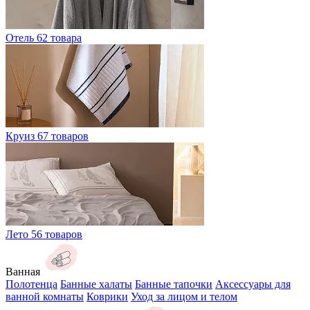
Отель
62 товара
Круиз
67 товаров
Лето
56 товаров
Ванная
Полотенца
Банные халаты
Банные тапочки
Аксессуары для
ванной комнаты
Коврики
Уход за лицом и телом