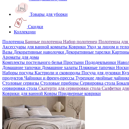
Товары для уборки
Скидки
Коллекции
Полотенца
Банные полотенца
Набор полотенец
Полотенца для
Аксессуары для ванной комнаты
Коврики
Уход за лицом и тел
Вазы
Декоративные наволочки
Декоративные тарелки
Картин
Ароматы для дома
Комплекты постельного белья
Простыни
Пододеяльники
Наво
Домашние тапочки
Домашние халаты
Пляжные тапочки
Носки
Наборы посуды
Кастрюли и сковороды
Посуда для духовки
Кух
продуктов
Чайники и френч-прессы
Турецкие двойные чайни
Столовые сервизы
Столовые приборы
Сервировка стола
Бока
сервировки стола
Скатерти для сервировки стола
Салфетки для
Коврики для ванной
Ковры
Придверные коврики