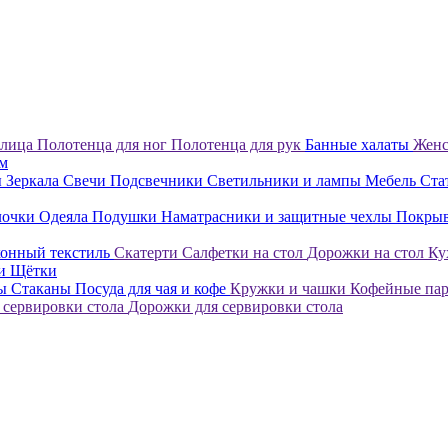
 лица
Полотенца для ног
Полотенца для рук
Банные халаты
Женс
ом
ы
Зеркала
Свечи
Подсвечники
Светильники и лампы
Мебель
Ста
лочки
Одеяла
Подушки
Наматрасники и защитные чехлы
Покры
онный текстиль
Скатерти
Салфетки на стол
Дорожки на стол
Ку
ки
Щётки
лы
Стаканы
Посуда для чая и кофе
Кружки и чашки
Кофейные па
 сервировки стола
Дорожки для сервировки стола