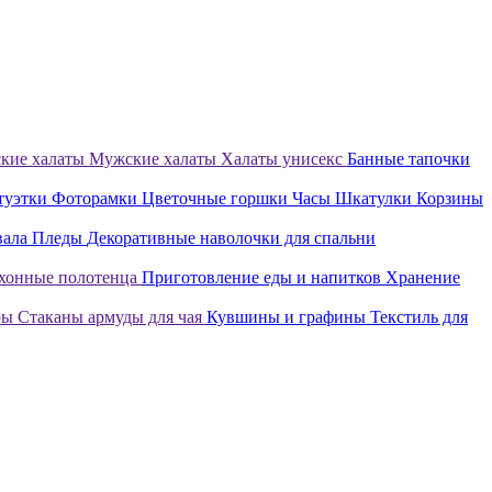
кие халаты
Мужские халаты
Халаты унисекс
Банные тапочки
туэтки
Фоторамки
Цветочные горшки
Часы
Шкатулки
Корзины
вала
Пледы
Декоративные наволочки для спальни
хонные полотенца
Приготовление еды и напитков
Хранение
ры
Стаканы армуды для чая
Кувшины и графины
Текстиль для