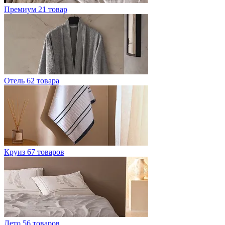
Премиум
21 товар
Отель
62 товара
Круиз
67 товаров
Лето
56 товаров