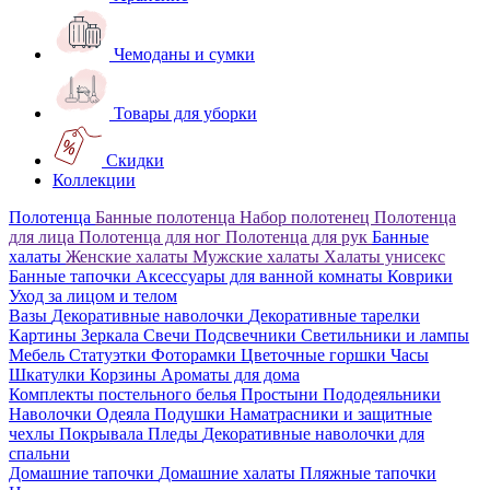
Чемоданы и сумки
Товары для уборки
Скидки
Коллекции
Полотенца
Банные полотенца
Набор полотенец
Полотенца
для лица
Полотенца для ног
Полотенца для рук
Банные
халаты
Женские халаты
Мужские халаты
Халаты унисекс
Банные тапочки
Аксессуары для ванной комнаты
Коврики
Уход за лицом и телом
Вазы
Декоративные наволочки
Декоративные тарелки
Картины
Зеркала
Свечи
Подсвечники
Светильники и лампы
Мебель
Статуэтки
Фоторамки
Цветочные горшки
Часы
Шкатулки
Корзины
Ароматы для дома
Комплекты постельного белья
Простыни
Пододеяльники
Наволочки
Одеяла
Подушки
Наматрасники и защитные
чехлы
Покрывала
Пледы
Декоративные наволочки для
спальни
Домашние тапочки
Домашние халаты
Пляжные тапочки