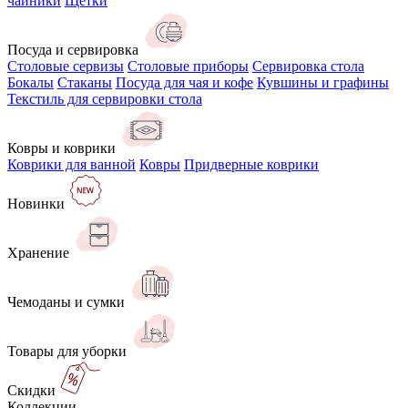
чайники
Щётки
Посуда и сервировка
Столовые сервизы
Столовые приборы
Сервировка стола
Бокалы
Стаканы
Посуда для чая и кофе
Кувшины и графины
Текстиль для сервировки стола
Ковры и коврики
Коврики для ванной
Ковры
Придверные коврики
Новинки
Хранение
Чемоданы и сумки
Товары для уборки
Скидки
Коллекции