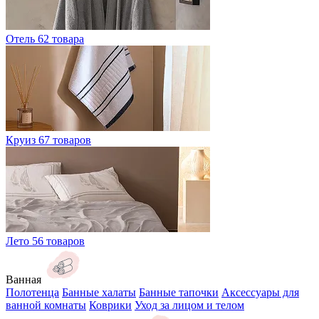
Отель
62 товара
Круиз
67 товаров
Лето
56 товаров
Ванная
Полотенца
Банные халаты
Банные тапочки
Аксессуары для
ванной комнаты
Коврики
Уход за лицом и телом