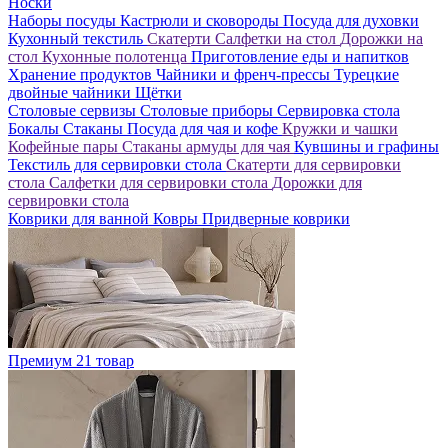
Носки
Наборы посуды
Кастрюли и сковороды
Посуда для духовки
Кухонный текстиль
Скатерти
Салфетки на стол
Дорожки на
стол
Кухонные полотенца
Приготовление еды и напитков
Хранение продуктов
Чайники и френч-прессы
Турецкие
двойные чайники
Щётки
Столовые сервизы
Столовые приборы
Сервировка стола
Бокалы
Стаканы
Посуда для чая и кофе
Кружки и чашки
Кофейные пары
Стаканы армуды для чая
Кувшины и графины
Текстиль для сервировки стола
Скатерти для сервировки
стола
Салфетки для сервировки стола
Дорожки для
сервировки стола
Коврики для ванной
Ковры
Придверные коврики
Премиум
21 товар