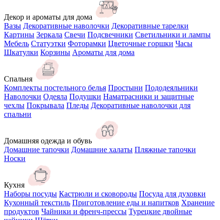
Декор и ароматы для дома
Вазы
Декоративные наволочки
Декоративные тарелки
Картины
Зеркала
Свечи
Подсвечники
Светильники и лампы
Мебель
Статуэтки
Фоторамки
Цветочные горшки
Часы
Шкатулки
Корзины
Ароматы для дома
Спальня
Комплекты постельного белья
Простыни
Пододеяльники
Наволочки
Одеяла
Подушки
Наматрасники и защитные
чехлы
Покрывала
Пледы
Декоративные наволочки для
спальни
Домашняя одежда и обувь
Домашние тапочки
Домашние халаты
Пляжные тапочки
Носки
Кухня
Наборы посуды
Кастрюли и сковороды
Посуда для духовки
Кухонный текстиль
Приготовление еды и напитков
Хранение
продуктов
Чайники и френч-прессы
Турецкие двойные