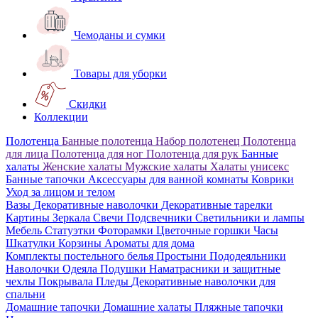
Чемоданы и сумки
Товары для уборки
Скидки
Коллекции
Полотенца
Банные полотенца
Набор полотенец
Полотенца
для лица
Полотенца для ног
Полотенца для рук
Банные
халаты
Женские халаты
Мужские халаты
Халаты унисекс
Банные тапочки
Аксессуары для ванной комнаты
Коврики
Уход за лицом и телом
Вазы
Декоративные наволочки
Декоративные тарелки
Картины
Зеркала
Свечи
Подсвечники
Светильники и лампы
Мебель
Статуэтки
Фоторамки
Цветочные горшки
Часы
Шкатулки
Корзины
Ароматы для дома
Комплекты постельного белья
Простыни
Пододеяльники
Наволочки
Одеяла
Подушки
Наматрасники и защитные
чехлы
Покрывала
Пледы
Декоративные наволочки для
спальни
Домашние тапочки
Домашние халаты
Пляжные тапочки