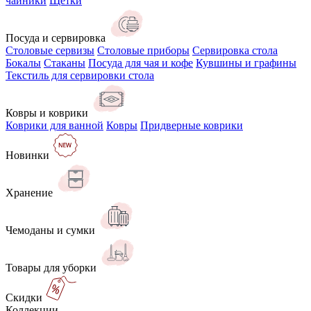
чайники
Щётки
Посуда и сервировка
Столовые сервизы
Столовые приборы
Сервировка стола
Бокалы
Стаканы
Посуда для чая и кофе
Кувшины и графины
Текстиль для сервировки стола
Ковры и коврики
Коврики для ванной
Ковры
Придверные коврики
Новинки
Хранение
Чемоданы и сумки
Товары для уборки
Скидки
Коллекции