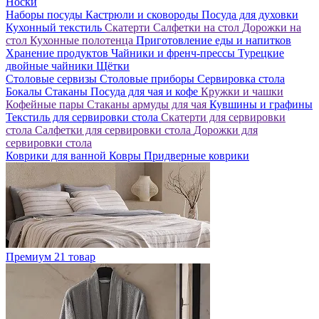
Носки
Наборы посуды
Кастрюли и сковороды
Посуда для духовки
Кухонный текстиль
Скатерти
Салфетки на стол
Дорожки на
стол
Кухонные полотенца
Приготовление еды и напитков
Хранение продуктов
Чайники и френч-прессы
Турецкие
двойные чайники
Щётки
Столовые сервизы
Столовые приборы
Сервировка стола
Бокалы
Стаканы
Посуда для чая и кофе
Кружки и чашки
Кофейные пары
Стаканы армуды для чая
Кувшины и графины
Текстиль для сервировки стола
Скатерти для сервировки
стола
Салфетки для сервировки стола
Дорожки для
сервировки стола
Коврики для ванной
Ковры
Придверные коврики
Премиум
21 товар