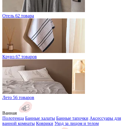
Отель
62 товара
Круиз
67 товаров
Лето
56 товаров
Ванная
Полотенца
Банные халаты
Банные тапочки
Аксессуары для
ванной комнаты
Коврики
Уход за лицом и телом