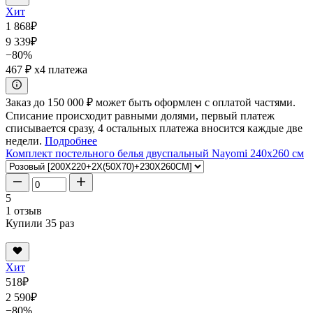
Хит
1 868
₽
9 339
₽
−80%
467 ₽
x4 платежа
Заказ до 150 000 ₽ может быть оформлен с оплатой частями.
Списание происходит равными долями, первый платеж
списывается сразу, 4 остальных платежа вносится каждые две
недели.
Подробнее
Комплект постельного белья двуспальный Nayomi 240x260 см
5
1 отзыв
Купили 35 раз
Хит
518
₽
2 590
₽
−80%