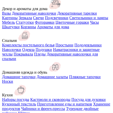
Декор и ароматы для дома
Вазы
Декоративные наволочки
Декоративные тарелки
Картины
Зеркала
Свечи
Подсвечники
Светильники и лампы
Мебель
Статуэтки
Фоторамки
Цветочные горшки
Часы
Шкатулки
Корзины
Ароматы для дома
Спальня
Комплекты постельного белья
Простыни
Пододеяльники
Наволочки
Одеяла
Подушки
Наматрасники и защитные
чехлы
Покрывала
Пледы
Декоративные наволочки для
спальни
Домашняя одежда и обувь
Домашние тапочки
Домашние халаты
Пляжные тапочки
Носки
Кухня
Наборы посуды
Кастрюли и сковороды
Посуда для духовки
Кухонный текстиль
Приготовление еды и напитков
Хранение
продуктов
Чайники и френч-прессы
Турецкие двойные