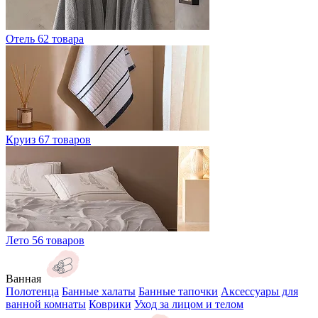
Отель
62 товара
Круиз
67 товаров
Лето
56 товаров
Ванная
Полотенца
Банные халаты
Банные тапочки
Аксессуары для
ванной комнаты
Коврики
Уход за лицом и телом