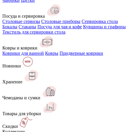
чайники
Щётки
Посуда и сервировка
Столовые сервизы
Столовые приборы
Сервировка стола
Бокалы
Стаканы
Посуда для чая и кофе
Кувшины и графины
Текстиль для сервировки стола
Ковры и коврики
Коврики для ванной
Ковры
Придверные коврики
Новинки
Хранение
Чемоданы и сумки
Товары для уборки
Скидки
Коллекции