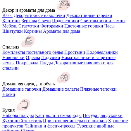
Декор и ароматы для дома
Вазы
Декоративные наволочки
Декоративные тарелки
Картины
Зеркала
Свечи
Подсвечники
Светильники и лампы
Мебель
Статуэтки
Фоторамки
Цветочные горшки
Часы
Шкатулки
Корзины
Ароматы для дома
Спальня
Комплекты постельного белья
Простыни
Пододеяльники
Наволочки
Одеяла
Подушки
Наматрасники и защитные
чехлы
Покрывала
Пледы
Декоративные наволочки для
спальни
Домашняя одежда и обувь
Домашние тапочки
Домашние халаты
Пляжные тапочки
Носки
Кухня
Наборы посуды
Кастрюли и сковороды
Посуда для духовки
Кухонный текстиль
Приготовление еды и напитков
Хранение
продуктов
Чайники и френч-прессы
Турецкие двойные