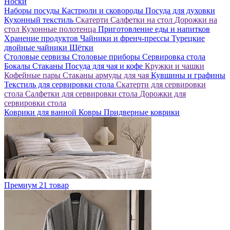
Носки
Наборы посуды
Кастрюли и сковороды
Посуда для духовки
Кухонный текстиль
Скатерти
Салфетки на стол
Дорожки на
стол
Кухонные полотенца
Приготовление еды и напитков
Хранение продуктов
Чайники и френч-прессы
Турецкие
двойные чайники
Щётки
Столовые сервизы
Столовые приборы
Сервировка стола
Бокалы
Стаканы
Посуда для чая и кофе
Кружки и чашки
Кофейные пары
Стаканы армуды для чая
Кувшины и графины
Текстиль для сервировки стола
Скатерти для сервировки
стола
Салфетки для сервировки стола
Дорожки для
сервировки стола
Коврики для ванной
Ковры
Придверные коврики
Премиум
21 товар