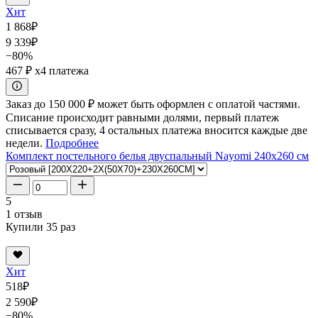
Хит
1 868
₽
9 339
₽
−80%
467 ₽
x4 платежа
Заказ до 150 000 ₽ может быть оформлен с оплатой частями.
Списание происходит равными долями, первый платеж
списывается сразу, 4 остальных платежа вносится каждые две
недели.
Подробнее
Комплект постельного белья двуспальный Nayomi 240x260 см
5
1 отзыв
Купили 35 раз
Хит
518
₽
2 590
₽
−80%