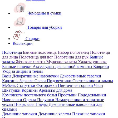
Чемоданы и сумки
Товары для уборки
Скидки
Коллекции
Полотенца
Банные полотенца
Набор полотенец
Полотенца
для лица
Полотенца для ног
Полотенца для рук
Банные
халаты
Женские халаты
Мужские халаты
Халаты унисекс
Банные тапочки
Аксессуары для ванной комнаты
Коврики
Уход за лицом и телом
Вазы
Декоративные наволочки
Декоративные тарелки
Картины
Зеркала
Свечи
Подсвечники
Светильники и лампы
Мебель
Статуэтки
Фоторамки
Цветочные горшки
Часы
Шкатулки
Корзины
Ароматы для дома
Комплекты постельного белья
Простыни
Пододеяльники
Наволочки
Одеяла
Подушки
Наматрасники и защитные
чехлы
Покрывала
Пледы
Декоративные наволочки для
спальни
Домашние тапочки
Домашние халаты
Пляжные тапочки