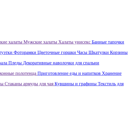
кие халаты
Мужские халаты
Халаты унисекс
Банные тапочки
туэтки
Фоторамки
Цветочные горшки
Часы
Шкатулки
Корзины
вала
Пледы
Декоративные наволочки для спальни
хонные полотенца
Приготовление еды и напитков
Хранение
ры
Стаканы армуды для чая
Кувшины и графины
Текстиль для