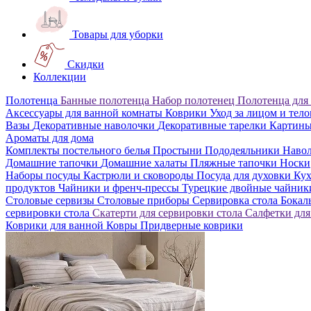
Товары для уборки
Скидки
Коллекции
Полотенца
Банные полотенца
Набор полотенец
Полотенца для
Аксессуары для ванной комнаты
Коврики
Уход за лицом и тел
Вазы
Декоративные наволочки
Декоративные тарелки
Картин
Ароматы для дома
Комплекты постельного белья
Простыни
Пододеяльники
Наво
Домашние тапочки
Домашние халаты
Пляжные тапочки
Носки
Наборы посуды
Кастрюли и сковороды
Посуда для духовки
Кух
продуктов
Чайники и френч-прессы
Турецкие двойные чайни
Столовые сервизы
Столовые приборы
Сервировка стола
Бока
сервировки стола
Скатерти для сервировки стола
Салфетки для
Коврики для ванной
Ковры
Придверные коврики