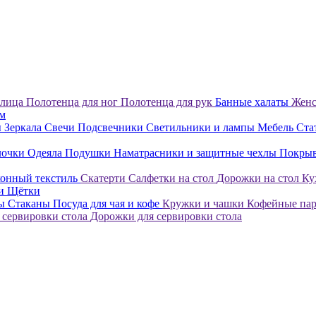
 лица
Полотенца для ног
Полотенца для рук
Банные халаты
Женс
ом
ы
Зеркала
Свечи
Подсвечники
Светильники и лампы
Мебель
Ста
лочки
Одеяла
Подушки
Наматрасники и защитные чехлы
Покры
онный текстиль
Скатерти
Салфетки на стол
Дорожки на стол
Ку
ки
Щётки
лы
Стаканы
Посуда для чая и кофе
Кружки и чашки
Кофейные па
 сервировки стола
Дорожки для сервировки стола