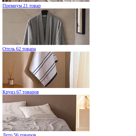
Премиум
21 товар
Отель
62 товара
Круиз
67 товаров
Лето
56 товаров