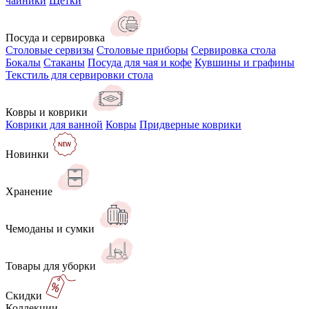
чайники
Щётки
Посуда и сервировка
Столовые сервизы
Столовые приборы
Сервировка стола
Бокалы
Стаканы
Посуда для чая и кофе
Кувшины и графины
Текстиль для сервировки стола
Ковры и коврики
Коврики для ванной
Ковры
Придверные коврики
Новинки
Хранение
Чемоданы и сумки
Товары для уборки
Скидки
Коллекции