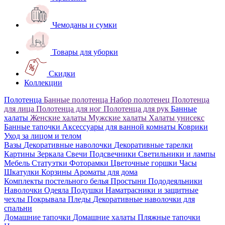
Чемоданы и сумки
Товары для уборки
Скидки
Коллекции
Полотенца
Банные полотенца
Набор полотенец
Полотенца
для лица
Полотенца для ног
Полотенца для рук
Банные
халаты
Женские халаты
Мужские халаты
Халаты унисекс
Банные тапочки
Аксессуары для ванной комнаты
Коврики
Уход за лицом и телом
Вазы
Декоративные наволочки
Декоративные тарелки
Картины
Зеркала
Свечи
Подсвечники
Светильники и лампы
Мебель
Статуэтки
Фоторамки
Цветочные горшки
Часы
Шкатулки
Корзины
Ароматы для дома
Комплекты постельного белья
Простыни
Пододеяльники
Наволочки
Одеяла
Подушки
Наматрасники и защитные
чехлы
Покрывала
Пледы
Декоративные наволочки для
спальни
Домашние тапочки
Домашние халаты
Пляжные тапочки