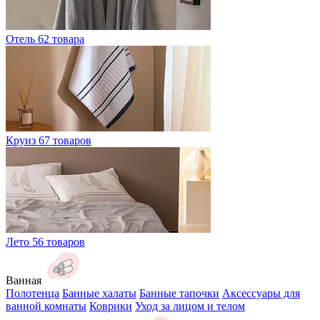
Отель
62 товара
Круиз
67 товаров
Лето
56 товаров
Ванная
Полотенца
Банные халаты
Банные тапочки
Аксессуары для
ванной комнаты
Коврики
Уход за лицом и телом