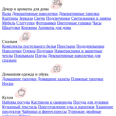
Декор и ароматы для дома
Вазы
Декоративные наволочки
Декоративные тарелки
Картины
Зеркала
Свечи
Подсвечники
Светильники и лампы
Мебель
Статуэтки
Фоторамки
Цветочные горшки
Часы
Шкатулки
Корзины
Ароматы для дома
Спальня
Комплекты постельного белья
Простыни
Пододеяльники
Наволочки
Одеяла
Подушки
Наматрасники и защитные
чехлы
Покрывала
Пледы
Декоративные наволочки для
спальни
Домашняя одежда и обувь
Домашние тапочки
Домашние халаты
Пляжные тапочки
Носки
Кухня
Наборы посуды
Кастрюли и сковороды
Посуда для духовки
Кухонный текстиль
Приготовление еды и напитков
Хранение
продуктов
Чайники и френч-прессы
Турецкие двойные