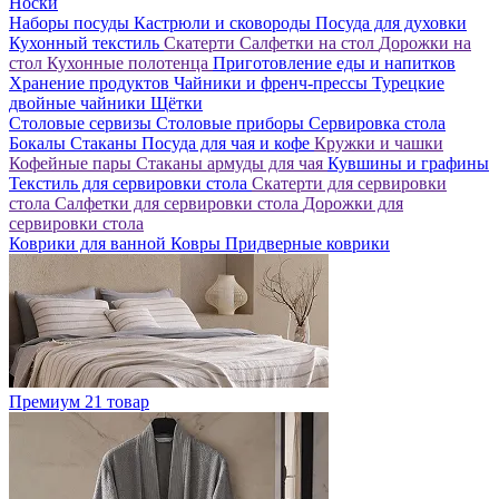
Носки
Наборы посуды
Кастрюли и сковороды
Посуда для духовки
Кухонный текстиль
Скатерти
Салфетки на стол
Дорожки на
стол
Кухонные полотенца
Приготовление еды и напитков
Хранение продуктов
Чайники и френч-прессы
Турецкие
двойные чайники
Щётки
Столовые сервизы
Столовые приборы
Сервировка стола
Бокалы
Стаканы
Посуда для чая и кофе
Кружки и чашки
Кофейные пары
Стаканы армуды для чая
Кувшины и графины
Текстиль для сервировки стола
Скатерти для сервировки
стола
Салфетки для сервировки стола
Дорожки для
сервировки стола
Коврики для ванной
Ковры
Придверные коврики
Премиум
21 товар