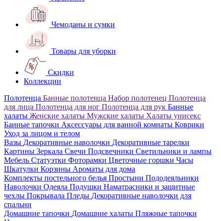
Чемоданы и сумки
Товары для уборки
Скидки
Коллекции
Полотенца
Банные полотенца
Набор полотенец
Полотенца
для лица
Полотенца для ног
Полотенца для рук
Банные
халаты
Женские халаты
Мужские халаты
Халаты унисекс
Банные тапочки
Аксессуары для ванной комнаты
Коврики
Уход за лицом и телом
Вазы
Декоративные наволочки
Декоративные тарелки
Картины
Зеркала
Свечи
Подсвечники
Светильники и лампы
Мебель
Статуэтки
Фоторамки
Цветочные горшки
Часы
Шкатулки
Корзины
Ароматы для дома
Комплекты постельного белья
Простыни
Пододеяльники
Наволочки
Одеяла
Подушки
Наматрасники и защитные
чехлы
Покрывала
Пледы
Декоративные наволочки для
спальни
Домашние тапочки
Домашние халаты
Пляжные тапочки