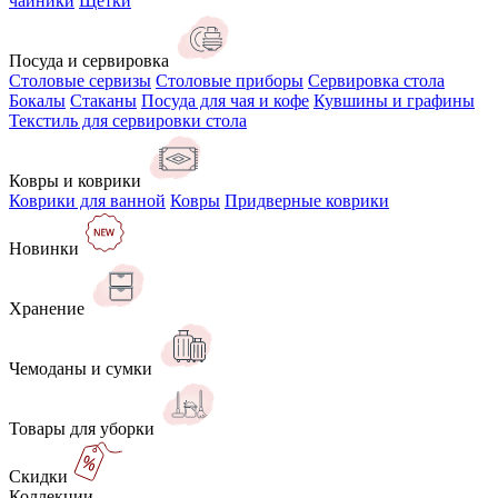
чайники
Щётки
Посуда и сервировка
Столовые сервизы
Столовые приборы
Сервировка стола
Бокалы
Стаканы
Посуда для чая и кофе
Кувшины и графины
Текстиль для сервировки стола
Ковры и коврики
Коврики для ванной
Ковры
Придверные коврики
Новинки
Хранение
Чемоданы и сумки
Товары для уборки
Скидки
Коллекции