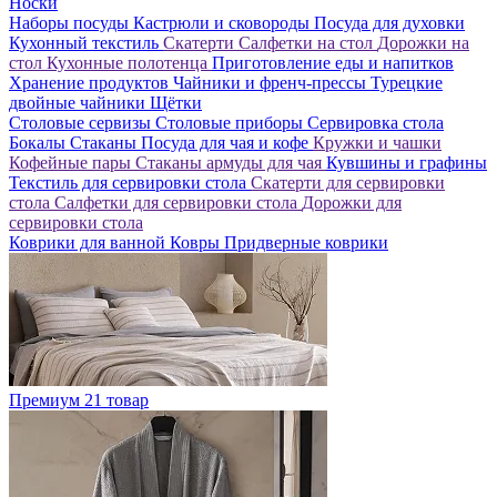
Носки
Наборы посуды
Кастрюли и сковороды
Посуда для духовки
Кухонный текстиль
Скатерти
Салфетки на стол
Дорожки на
стол
Кухонные полотенца
Приготовление еды и напитков
Хранение продуктов
Чайники и френч-прессы
Турецкие
двойные чайники
Щётки
Столовые сервизы
Столовые приборы
Сервировка стола
Бокалы
Стаканы
Посуда для чая и кофе
Кружки и чашки
Кофейные пары
Стаканы армуды для чая
Кувшины и графины
Текстиль для сервировки стола
Скатерти для сервировки
стола
Салфетки для сервировки стола
Дорожки для
сервировки стола
Коврики для ванной
Ковры
Придверные коврики
Премиум
21 товар