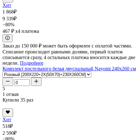
Хит
1 868
₽
9 339
₽
−80%
467 ₽
x4 платежа
Заказ до 150 000 ₽ может быть оформлен с оплатой частями.
Списание происходит равными долями, первый платеж
списывается сразу, 4 остальных платежа вносится каждые две
недели.
Подробнее
Комплект постельного белья двуспальный Nayomi 240x260 см
5
1 отзыв
Купили 35 раз
Хит
518
₽
2 590
₽
−80%