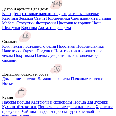
Декор и ароматы для дома
Вазы
Декоративные наволочки
Декоративные тарелки
Картины
Зеркала
Свечи
Подсвечники
Светильники и лампы
Мебель
Статуэтки
Фоторамки
Цветочные горшки
Часы
Шкатулки
Корзины
Ароматы для дома
Спальня
Комплекты постельного белья
Простыни
Пододеяльники
Наволочки
Одеяла
Подушки
Наматрасники и защитные
чехлы
Покрывала
Пледы
Декоративные наволочки для
спальни
Домашняя одежда и обувь
Домашние тапочки
Домашние халаты
Пляжные тапочки
Носки
Кухня
Наборы посуды
Кастрюли и сковороды
Посуда для духовки
Кухонный текстиль
Приготовление еды и напитков
Хранение
продуктов
Чайники и френч-прессы
Турецкие двойные