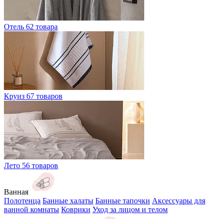
Отель
62 товара
Круиз
67 товаров
Лето
56 товаров
Ванная
Полотенца
Банные халаты
Банные тапочки
Аксессуары для
ванной комнаты
Коврики
Уход за лицом и телом