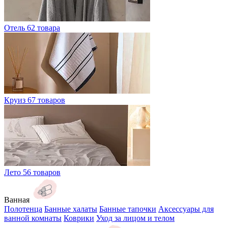
Отель
62 товара
Круиз
67 товаров
Лето
56 товаров
Ванная
Полотенца
Банные халаты
Банные тапочки
Аксессуары для
ванной комнаты
Коврики
Уход за лицом и телом