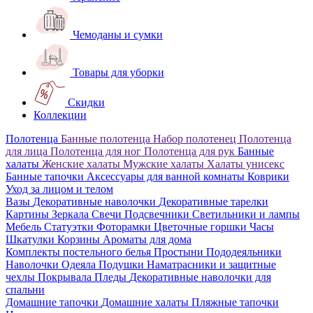
Чемоданы и сумки
Товары для уборки
Скидки
Коллекции
Полотенца
Банные полотенца
Набор полотенец
Полотенца
для лица
Полотенца для ног
Полотенца для рук
Банные
халаты
Женские халаты
Мужские халаты
Халаты унисекс
Банные тапочки
Аксессуары для ванной комнаты
Коврики
Уход за лицом и телом
Вазы
Декоративные наволочки
Декоративные тарелки
Картины
Зеркала
Свечи
Подсвечники
Светильники и лампы
Мебель
Статуэтки
Фоторамки
Цветочные горшки
Часы
Шкатулки
Корзины
Ароматы для дома
Комплекты постельного белья
Простыни
Пододеяльники
Наволочки
Одеяла
Подушки
Наматрасники и защитные
чехлы
Покрывала
Пледы
Декоративные наволочки для
спальни
Домашние тапочки
Домашние халаты
Пляжные тапочки