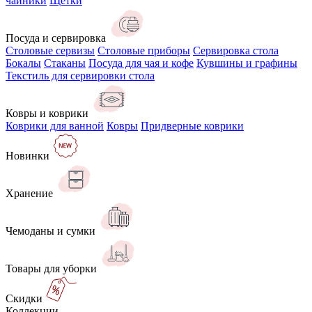
чайники
Щётки
Посуда и сервировка
Столовые сервизы
Столовые приборы
Сервировка стола
Бокалы
Стаканы
Посуда для чая и кофе
Кувшины и графины
Текстиль для сервировки стола
Ковры и коврики
Коврики для ванной
Ковры
Придверные коврики
Новинки
Хранение
Чемоданы и сумки
Товары для уборки
Скидки
Коллекции