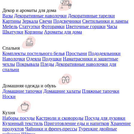
Декор и ароматы для дома
Вазы
Декоративные наволочки
Декоративные тарелки
Картины
Зеркала
Свечи
Подсвечники
Светильники и лампы
Мебель
Статуэтки
Фоторамки
Цветочные горшки
Часы
Шкатулки
Корзины
Ароматы для дома
Спальня
Комплекты постельного белья
Простыни
Пододеяльники
Наволочки
Одеяла
Подушки
Наматрасники и защитные
чехлы
Покрывала
Пледы
Декоративные наволочки для
спальни
Домашняя одежда и обувь
Домашние тапочки
Домашние халаты
Пляжные тапочки
Носки
Кухня
Наборы посуды
Кастрюли и сковороды
Посуда для духовки
Кухонный текстиль
Приготовление еды и напитков
Хранение
продуктов
Чайники и френч-прессы
Турецкие двойные