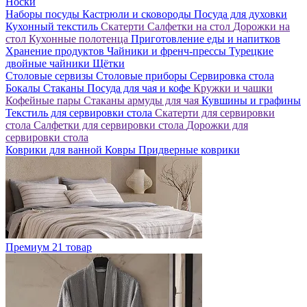
Носки
Наборы посуды
Кастрюли и сковороды
Посуда для духовки
Кухонный текстиль
Скатерти
Салфетки на стол
Дорожки на
стол
Кухонные полотенца
Приготовление еды и напитков
Хранение продуктов
Чайники и френч-прессы
Турецкие
двойные чайники
Щётки
Столовые сервизы
Столовые приборы
Сервировка стола
Бокалы
Стаканы
Посуда для чая и кофе
Кружки и чашки
Кофейные пары
Стаканы армуды для чая
Кувшины и графины
Текстиль для сервировки стола
Скатерти для сервировки
стола
Салфетки для сервировки стола
Дорожки для
сервировки стола
Коврики для ванной
Ковры
Придверные коврики
Премиум
21 товар