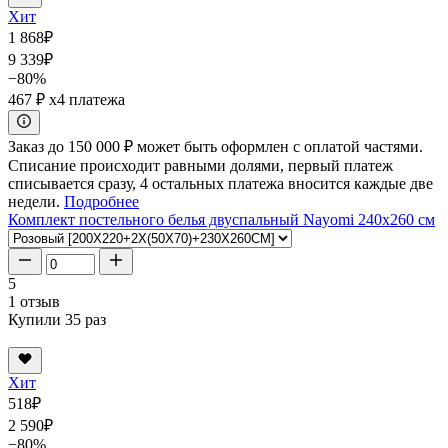
Хит
1 868
₽
9 339
₽
−80%
467 ₽
x4 платежа
Заказ до 150 000 ₽ может быть оформлен с оплатой частями.
Списание происходит равными долями, первый платеж
списывается сразу, 4 остальных платежа вносится каждые две
недели.
Подробнее
Комплект постельного белья двуспальный Nayomi 240x260 см
5
1 отзыв
Купили 35 раз
Хит
518
₽
2 590
₽
−80%