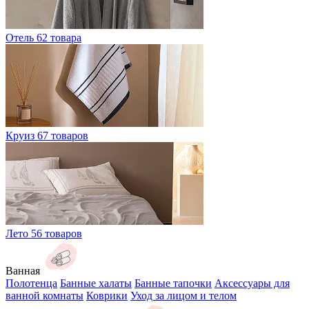
Отель
62 товара
Круиз
67 товаров
Лето
56 товаров
Ванная
Полотенца
Банные халаты
Банные тапочки
Аксессуары для
ванной комнаты
Коврики
Уход за лицом и телом