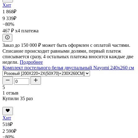
Хит
1 868
₽
9 339
₽
−80%
467 ₽
x4 платежа
Заказ до 150 000 ₽ может быть оформлен с оплатой частями.
Списание происходит равными долями, первый платеж
списывается сразу, 4 остальных платежа вносится каждые две
недели.
Подробнее
Комплект постельного белья двуспальный Nayomi 240x260 см
5
1 отзыв
Купили 35 раз
Хит
518
₽
2 590
₽
−80%