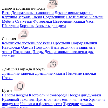
Декор и ароматы для дома
Вазы
Декоративные наволочки
Декоративные тарелки
Картины
Зеркала
Свечи
Подсвечники
Светильники и лампы
Мебель
Статуэтки
Фоторамки
Цветочные горшки
Часы
Шкатулки
Корзины
Ароматы для дома
Спальня
Комплекты постельного белья
Простыни
Пододеяльники
Наволочки
Одеяла
Подушки
Наматрасники и защитные
чехлы
Покрывала
Пледы
Декоративные наволочки для
спальни
Домашняя одежда и обувь
Домашние тапочки
Домашние халаты
Пляжные тапочки
Носки
Кухня
Наборы посуды
Кастрюли и сковороды
Посуда для духовки
Кухонный текстиль
Приготовление еды и напитков
Хранение
продуктов
Чайники и френч-прессы
Турецкие двойные