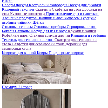
Носки
Наборы посуды
Кастрюли и сковороды
Посуда для духовки
Кухонный текстиль
Скатерти
Салфетки на стол
Дорожки на
стол
Кухонные полотенца
Приготовление еды и напитков
Хранение продуктов
Чайники и френч-прессы
Турецкие
двойные чайники
Щётки
Столовые сервизы
Столовые приборы
Сервировка стола
Бокалы
Стаканы
Посуда для чая и кофе
Кружки и чашки
Кофейные пары
Стаканы армуды для чая
Кувшины и графины
Текстиль для сервировки стола
Скатерти для сервировки
стола
Салфетки для сервировки стола
Дорожки для
сервировки стола
Коврики для ванной
Ковры
Придверные коврики
Премиум
21 товар