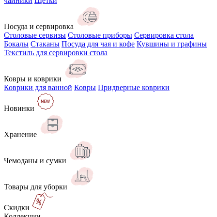
чайники
Щётки
Посуда и сервировка
Столовые сервизы
Столовые приборы
Сервировка стола
Бокалы
Стаканы
Посуда для чая и кофе
Кувшины и графины
Текстиль для сервировки стола
Ковры и коврики
Коврики для ванной
Ковры
Придверные коврики
Новинки
Хранение
Чемоданы и сумки
Товары для уборки
Скидки
Коллекции