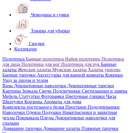
Чемоданы и сумки
Товары для уборки
Скидки
Коллекции
Полотенца
Банные полотенца
Набор полотенец
Полотенца
для лица
Полотенца для ног
Полотенца для рук
Банные
халаты
Женские халаты
Мужские халаты
Халаты унисекс
Банные тапочки
Аксессуары для ванной комнаты
Коврики
Уход за лицом и телом
Вазы
Декоративные наволочки
Декоративные тарелки
Картины
Зеркала
Свечи
Подсвечники
Светильники и лампы
Мебель
Статуэтки
Фоторамки
Цветочные горшки
Часы
Шкатулки
Корзины
Ароматы для дома
Комплекты постельного белья
Простыни
Пододеяльники
Наволочки
Одеяла
Подушки
Наматрасники и защитные
чехлы
Покрывала
Пледы
Декоративные наволочки для
спальни
Домашние тапочки
Домашние халаты
Пляжные тапочки