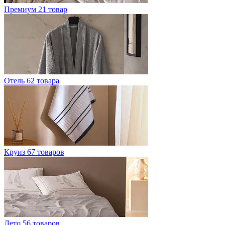
Премиум
21 товар
Отель
62 товара
Круиз
67 товаров
Лето
56 товаров