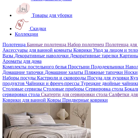
Товары для уборки
Скидки
Коллекции
Полотенца
Банные полотенца
Набор полотенец
Полотенца для
Аксессуары для ванной комнаты
Коврики
Уход за лицом и тел
Вазы
Декоративные наволочки
Декоративные тарелки
Картин
Ароматы для дома
Комплекты постельного белья
Простыни
Пододеяльники
Наво
Домашние тапочки
Домашние халаты
Пляжные тапочки
Носки
Наборы посуды
Кастрюли и сковороды
Посуда для духовки
Кух
продуктов
Чайники и френч-прессы
Турецкие двойные чайни
Столовые сервизы
Столовые приборы
Сервировка стола
Бока
сервировки стола
Скатерти для сервировки стола
Салфетки для
Коврики для ванной
Ковры
Придверные коврики