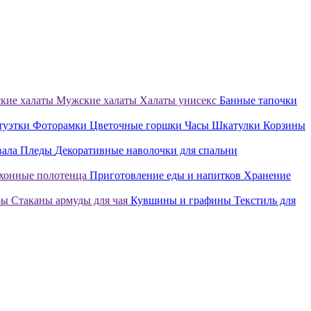
кие халаты
Мужские халаты
Халаты унисекс
Банные тапочки
туэтки
Фоторамки
Цветочные горшки
Часы
Шкатулки
Корзины
вала
Пледы
Декоративные наволочки для спальни
хонные полотенца
Приготовление еды и напитков
Хранение
ры
Стаканы армуды для чая
Кувшины и графины
Текстиль для