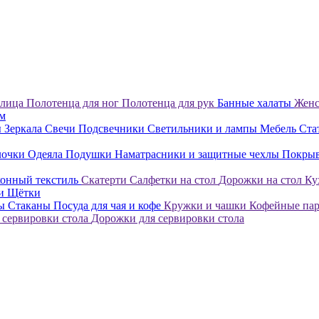
 лица
Полотенца для ног
Полотенца для рук
Банные халаты
Женс
ом
ы
Зеркала
Свечи
Подсвечники
Светильники и лампы
Мебель
Ста
лочки
Одеяла
Подушки
Наматрасники и защитные чехлы
Покры
онный текстиль
Скатерти
Салфетки на стол
Дорожки на стол
Ку
ки
Щётки
лы
Стаканы
Посуда для чая и кофе
Кружки и чашки
Кофейные па
 сервировки стола
Дорожки для сервировки стола