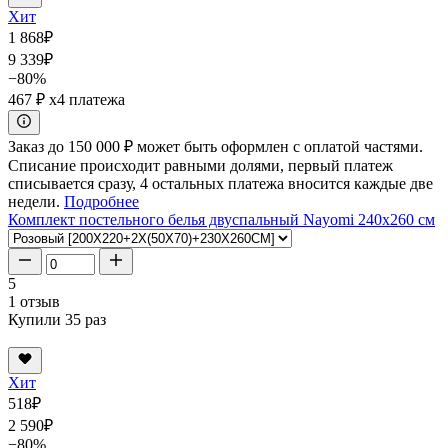
Хит
1 868
₽
9 339
₽
−80%
467 ₽
x4 платежа
Заказ до 150 000 ₽ может быть оформлен с оплатой частями.
Списание происходит равными долями, первый платеж
списывается сразу, 4 остальных платежа вносится каждые две
недели.
Подробнее
Комплект постельного белья двуспальный Nayomi 240x260 см
5
1 отзыв
Купили 35 раз
Хит
518
₽
2 590
₽
−80%