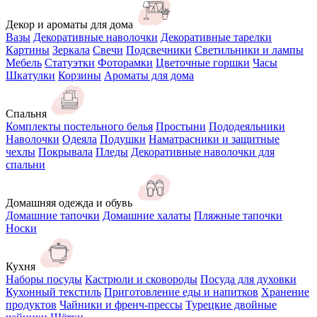
Декор и ароматы для дома
Вазы
Декоративные наволочки
Декоративные тарелки
Картины
Зеркала
Свечи
Подсвечники
Светильники и лампы
Мебель
Статуэтки
Фоторамки
Цветочные горшки
Часы
Шкатулки
Корзины
Ароматы для дома
Спальня
Комплекты постельного белья
Простыни
Пододеяльники
Наволочки
Одеяла
Подушки
Наматрасники и защитные
чехлы
Покрывала
Пледы
Декоративные наволочки для
спальни
Домашняя одежда и обувь
Домашние тапочки
Домашние халаты
Пляжные тапочки
Носки
Кухня
Наборы посуды
Кастрюли и сковороды
Посуда для духовки
Кухонный текстиль
Приготовление еды и напитков
Хранение
продуктов
Чайники и френч-прессы
Турецкие двойные