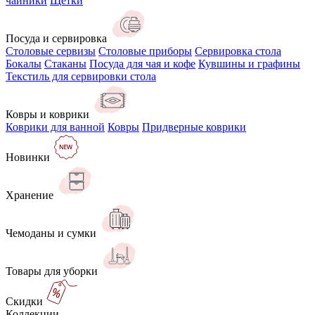
чайники
Щётки
Посуда и сервировка
Столовые сервизы
Столовые приборы
Сервировка стола
Бокалы
Стаканы
Посуда для чая и кофе
Кувшины и графины
Текстиль для сервировки стола
Ковры и коврики
Коврики для ванной
Ковры
Придверные коврики
Новинки
Хранение
Чемоданы и сумки
Товары для уборки
Скидки
Коллекции