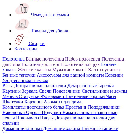
Чемоданы и сумки
Товары для уборки
Скидки
Коллекции
Полотенца
Банные полотенца
Набор полотенец
Полотенца
для лица
Полотенца для ног
Полотенца для рук
Банные
халаты
Женские халаты
Мужские халаты
Халаты унисекс
Банные тапочки
Аксессуары для ванной комнаты
Коврики
Уход за лицом и телом
Вазы
Декоративные наволочки
Декоративные тарелки
Картины
Зеркала
Свечи
Подсвечники
Светильники и лампы
Мебель
Статуэтки
Фоторамки
Цветочные горшки
Часы
Шкатулки
Корзины
Ароматы для дома
Комплекты постельного белья
Простыни
Пододеяльники
Наволочки
Одеяла
Подушки
Наматрасники и защитные
чехлы
Покрывала
Пледы
Декоративные наволочки для
спальни
Домашние тапочки
Домашние халаты
Пляжные тапочки