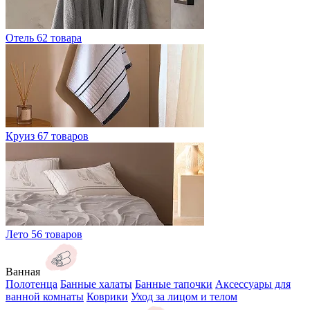
Отель
62 товара
Круиз
67 товаров
Лето
56 товаров
Ванная
Полотенца
Банные халаты
Банные тапочки
Аксессуары для
ванной комнаты
Коврики
Уход за лицом и телом