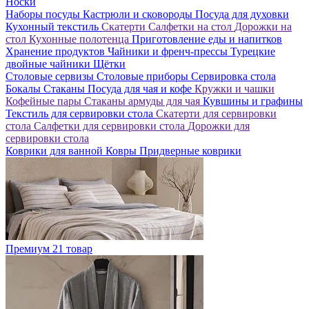
Носки
Наборы посуды
Кастрюли и сковороды
Посуда для духовки
Кухонный текстиль
Скатерти
Салфетки на стол
Дорожки на
стол
Кухонные полотенца
Приготовление еды и напитков
Хранение продуктов
Чайники и френч-прессы
Турецкие
двойные чайники
Щётки
Столовые сервизы
Столовые приборы
Сервировка стола
Бокалы
Стаканы
Посуда для чая и кофе
Кружки и чашки
Кофейные пары
Стаканы армуды для чая
Кувшины и графины
Текстиль для сервировки стола
Скатерти для сервировки
стола
Салфетки для сервировки стола
Дорожки для
сервировки стола
Коврики для ванной
Ковры
Придверные коврики
Премиум
21 товар