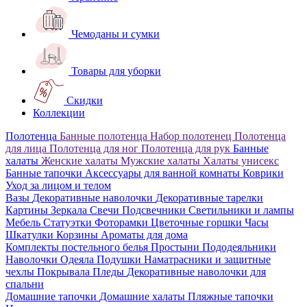
Чемоданы и сумки
Товары для уборки
Скидки
Коллекции
Полотенца
Банные полотенца
Набор полотенец
Полотенца
для лица
Полотенца для ног
Полотенца для рук
Банные
халаты
Женские халаты
Мужские халаты
Халаты унисекс
Банные тапочки
Аксессуары для ванной комнаты
Коврики
Уход за лицом и телом
Вазы
Декоративные наволочки
Декоративные тарелки
Картины
Зеркала
Свечи
Подсвечники
Светильники и лампы
Мебель
Статуэтки
Фоторамки
Цветочные горшки
Часы
Шкатулки
Корзины
Ароматы для дома
Комплекты постельного белья
Простыни
Пододеяльники
Наволочки
Одеяла
Подушки
Наматрасники и защитные
чехлы
Покрывала
Пледы
Декоративные наволочки для
спальни
Домашние тапочки
Домашние халаты
Пляжные тапочки