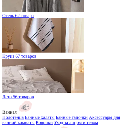
Отель
62 товара
Круиз
67 товаров
Лето
56 товаров
Ванная
Полотенца
Банные халаты
Банные тапочки
Аксессуары для
ванной комнаты
Коврики
Уход за лицом и телом