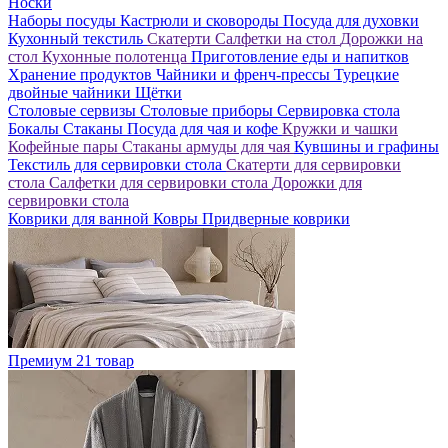
Носки
Наборы посуды
Кастрюли и сковороды
Посуда для духовки
Кухонный текстиль
Скатерти
Салфетки на стол
Дорожки на
стол
Кухонные полотенца
Приготовление еды и напитков
Хранение продуктов
Чайники и френч-прессы
Турецкие
двойные чайники
Щётки
Столовые сервизы
Столовые приборы
Сервировка стола
Бокалы
Стаканы
Посуда для чая и кофе
Кружки и чашки
Кофейные пары
Стаканы армуды для чая
Кувшины и графины
Текстиль для сервировки стола
Скатерти для сервировки
стола
Салфетки для сервировки стола
Дорожки для
сервировки стола
Коврики для ванной
Ковры
Придверные коврики
Премиум
21 товар