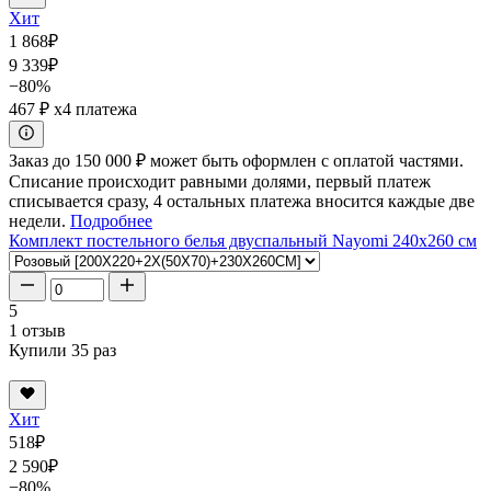
Хит
1 868
₽
9 339
₽
−80%
467 ₽
x4 платежа
Заказ до 150 000 ₽ может быть оформлен с оплатой частями.
Списание происходит равными долями, первый платеж
списывается сразу, 4 остальных платежа вносится каждые две
недели.
Подробнее
Комплект постельного белья двуспальный Nayomi 240x260 см
5
1 отзыв
Купили 35 раз
Хит
518
₽
2 590
₽
−80%