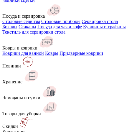
чайники
Щётки
Посуда и сервировка
Столовые сервизы
Столовые приборы
Сервировка стола
Бокалы
Стаканы
Посуда для чая и кофе
Кувшины и графины
Текстиль для сервировки стола
Ковры и коврики
Коврики для ванной
Ковры
Придверные коврики
Новинки
Хранение
Чемоданы и сумки
Товары для уборки
Скидки
Коллекции