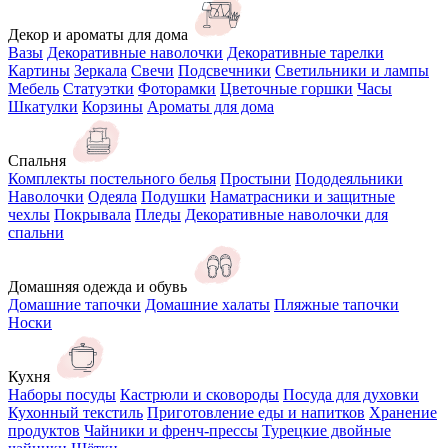
Декор и ароматы для дома
Вазы
Декоративные наволочки
Декоративные тарелки
Картины
Зеркала
Свечи
Подсвечники
Светильники и лампы
Мебель
Статуэтки
Фоторамки
Цветочные горшки
Часы
Шкатулки
Корзины
Ароматы для дома
Спальня
Комплекты постельного белья
Простыни
Пододеяльники
Наволочки
Одеяла
Подушки
Наматрасники и защитные
чехлы
Покрывала
Пледы
Декоративные наволочки для
спальни
Домашняя одежда и обувь
Домашние тапочки
Домашние халаты
Пляжные тапочки
Носки
Кухня
Наборы посуды
Кастрюли и сковороды
Посуда для духовки
Кухонный текстиль
Приготовление еды и напитков
Хранение
продуктов
Чайники и френч-прессы
Турецкие двойные