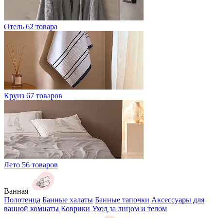
Отель
62 товара
Круиз
67 товаров
Лето
56 товаров
Ванная
Полотенца
Банные халаты
Банные тапочки
Аксессуары для
ванной комнаты
Коврики
Уход за лицом и телом