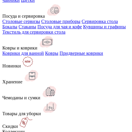
чайники
Щётки
Посуда и сервировка
Столовые сервизы
Столовые приборы
Сервировка стола
Бокалы
Стаканы
Посуда для чая и кофе
Кувшины и графины
Текстиль для сервировки стола
Ковры и коврики
Коврики для ванной
Ковры
Придверные коврики
Новинки
Хранение
Чемоданы и сумки
Товары для уборки
Скидки
Коллекции