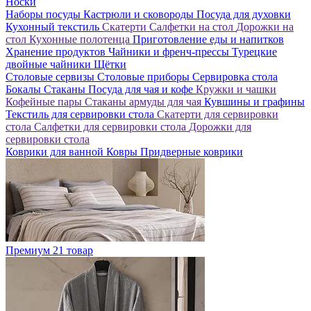
Носки
Наборы посуды
Кастрюли и сковороды
Посуда для духовки
Кухонный текстиль
Скатерти
Салфетки на стол
Дорожки на
стол
Кухонные полотенца
Приготовление еды и напитков
Хранение продуктов
Чайники и френч-прессы
Турецкие
двойные чайники
Щётки
Столовые сервизы
Столовые приборы
Сервировка стола
Бокалы
Стаканы
Посуда для чая и кофе
Кружки и чашки
Кофейные пары
Стаканы армуды для чая
Кувшины и графины
Текстиль для сервировки стола
Скатерти для сервировки
стола
Салфетки для сервировки стола
Дорожки для
сервировки стола
Коврики для ванной
Ковры
Придверные коврики
Премиум
21 товар