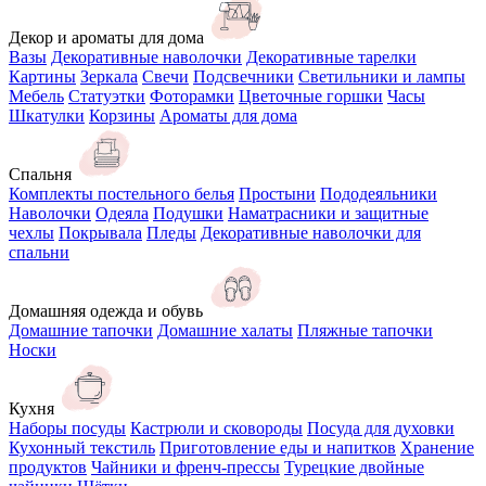
Декор и ароматы для дома
Вазы
Декоративные наволочки
Декоративные тарелки
Картины
Зеркала
Свечи
Подсвечники
Светильники и лампы
Мебель
Статуэтки
Фоторамки
Цветочные горшки
Часы
Шкатулки
Корзины
Ароматы для дома
Спальня
Комплекты постельного белья
Простыни
Пододеяльники
Наволочки
Одеяла
Подушки
Наматрасники и защитные
чехлы
Покрывала
Пледы
Декоративные наволочки для
спальни
Домашняя одежда и обувь
Домашние тапочки
Домашние халаты
Пляжные тапочки
Носки
Кухня
Наборы посуды
Кастрюли и сковороды
Посуда для духовки
Кухонный текстиль
Приготовление еды и напитков
Хранение
продуктов
Чайники и френч-прессы
Турецкие двойные