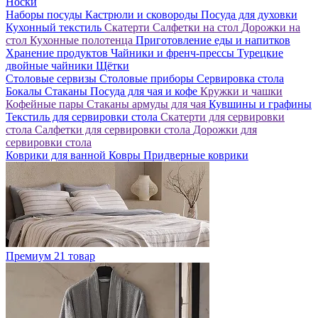
Носки
Наборы посуды
Кастрюли и сковороды
Посуда для духовки
Кухонный текстиль
Скатерти
Салфетки на стол
Дорожки на
стол
Кухонные полотенца
Приготовление еды и напитков
Хранение продуктов
Чайники и френч-прессы
Турецкие
двойные чайники
Щётки
Столовые сервизы
Столовые приборы
Сервировка стола
Бокалы
Стаканы
Посуда для чая и кофе
Кружки и чашки
Кофейные пары
Стаканы армуды для чая
Кувшины и графины
Текстиль для сервировки стола
Скатерти для сервировки
стола
Салфетки для сервировки стола
Дорожки для
сервировки стола
Коврики для ванной
Ковры
Придверные коврики
Премиум
21 товар