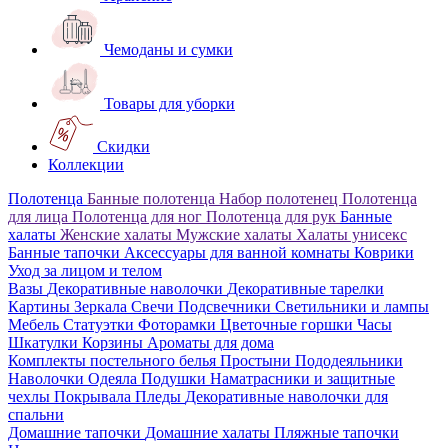
Чемоданы и сумки
Товары для уборки
Скидки
Коллекции
Полотенца
Банные полотенца
Набор полотенец
Полотенца
для лица
Полотенца для ног
Полотенца для рук
Банные
халаты
Женские халаты
Мужские халаты
Халаты унисекс
Банные тапочки
Аксессуары для ванной комнаты
Коврики
Уход за лицом и телом
Вазы
Декоративные наволочки
Декоративные тарелки
Картины
Зеркала
Свечи
Подсвечники
Светильники и лампы
Мебель
Статуэтки
Фоторамки
Цветочные горшки
Часы
Шкатулки
Корзины
Ароматы для дома
Комплекты постельного белья
Простыни
Пододеяльники
Наволочки
Одеяла
Подушки
Наматрасники и защитные
чехлы
Покрывала
Пледы
Декоративные наволочки для
спальни
Домашние тапочки
Домашние халаты
Пляжные тапочки