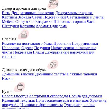
Декор и ароматы для дома
Вазы
Декоративные наволочки
Декоративные тарелки
Картины
Зеркала
Свечи
Подсвечники
Светильники и лампы
Мебель
Статуэтки
Фоторамки
Цветочные горшки
Часы
Шкатулки
Корзины
Ароматы для дома
Спальня
Комплекты постельного белья
Простыни
Пододеяльники
Наволочки
Одеяла
Подушки
Наматрасники и защитные
чехлы
Покрывала
Пледы
Декоративные наволочки для
спальни
Домашняя одежда и обувь
Домашние тапочки
Домашние халаты
Пляжные тапочки
Носки
Кухня
Наборы посуды
Кастрюли и сковороды
Посуда для духовки
Кухонный текстиль
Приготовление еды и напитков
Хранение
продуктов
Чайники и френч-прессы
Турецкие двойные