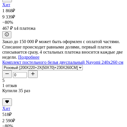
Хит
1 868
₽
9 339
₽
−80%
467 ₽
x4 платежа
Заказ до 150 000 ₽ может быть оформлен с оплатой частями.
Списание происходит равными долями, первый платеж
списывается сразу, 4 остальных платежа вносится каждые две
недели.
Подробнее
Комплект постельного белья двуспальный Nayomi 240x260 см
5
1 отзыв
Купили 35 раз
Хит
518
₽
2 590
₽
−80%