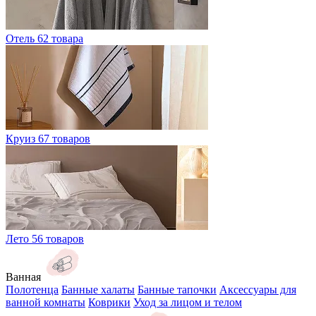
Отель
62 товара
Круиз
67 товаров
Лето
56 товаров
Ванная
Полотенца
Банные халаты
Банные тапочки
Аксессуары для
ванной комнаты
Коврики
Уход за лицом и телом