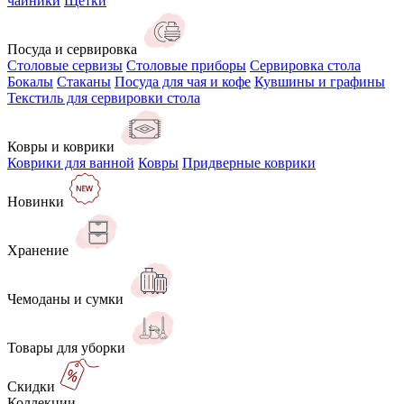
чайники
Щётки
Посуда и сервировка
Столовые сервизы
Столовые приборы
Сервировка стола
Бокалы
Стаканы
Посуда для чая и кофе
Кувшины и графины
Текстиль для сервировки стола
Ковры и коврики
Коврики для ванной
Ковры
Придверные коврики
Новинки
Хранение
Чемоданы и сумки
Товары для уборки
Скидки
Коллекции