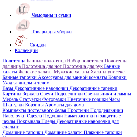
Чемоданы и сумки
Товары для уборки
Скидки
Коллекции
Полотенца
Банные полотенца
Набор полотенец
Полотенца
для лица
Полотенца для ног
Полотенца для рук
Банные
халаты
Женские халаты
Мужские халаты
Халаты унисекс
Банные тапочки
Аксессуары для ванной комнаты
Коврики
Уход за лицом и телом
Вазы
Декоративные наволочки
Декоративные тарелки
Картины
Зеркала
Свечи
Подсвечники
Светильники и лампы
Мебель
Статуэтки
Фоторамки
Цветочные горшки
Часы
Шкатулки
Корзины
Ароматы для дома
Комплекты постельного белья
Простыни
Пододеяльники
Наволочки
Одеяла
Подушки
Наматрасники и защитные
чехлы
Покрывала
Пледы
Декоративные наволочки для
спальни
Домашние тапочки
Домашние халаты
Пляжные тапочки