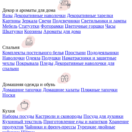
Декор и ароматы для дома
Вазы
Декоративные наволочки
Декоративные тарелки
Картины
Зеркала
Свечи
Подсвечники
Светильники и лампы
Мебель
Статуэтки
Фоторамки
Цветочные горшки
Часы
Шкатулки
Корзины
Ароматы для дома
Спальня
Комплекты постельного белья
Простыни
Пододеяльники
Наволочки
Одеяла
Подушки
Наматрасники и защитные
чехлы
Покрывала
Пледы
Декоративные наволочки для
спальни
Домашняя одежда и обувь
Домашние тапочки
Домашние халаты
Пляжные тапочки
Носки
Кухня
Наборы посуды
Кастрюли и сковороды
Посуда для духовки
Кухонный текстиль
Приготовление еды и напитков
Хранение
продуктов
Чайники и френч-прессы
Турецкие двойные