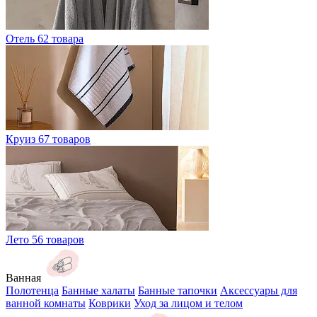
Отель
62 товара
Круиз
67 товаров
Лето
56 товаров
Ванная
Полотенца
Банные халаты
Банные тапочки
Аксессуары для
ванной комнаты
Коврики
Уход за лицом и телом