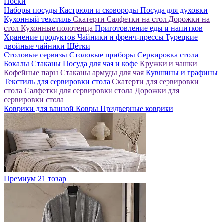
Носки
Наборы посуды
Кастрюли и сковороды
Посуда для духовки
Кухонный текстиль
Скатерти
Салфетки на стол
Дорожки на
стол
Кухонные полотенца
Приготовление еды и напитков
Хранение продуктов
Чайники и френч-прессы
Турецкие
двойные чайники
Щётки
Столовые сервизы
Столовые приборы
Сервировка стола
Бокалы
Стаканы
Посуда для чая и кофе
Кружки и чашки
Кофейные пары
Стаканы армуды для чая
Кувшины и графины
Текстиль для сервировки стола
Скатерти для сервировки
стола
Салфетки для сервировки стола
Дорожки для
сервировки стола
Коврики для ванной
Ковры
Придверные коврики
Премиум
21 товар