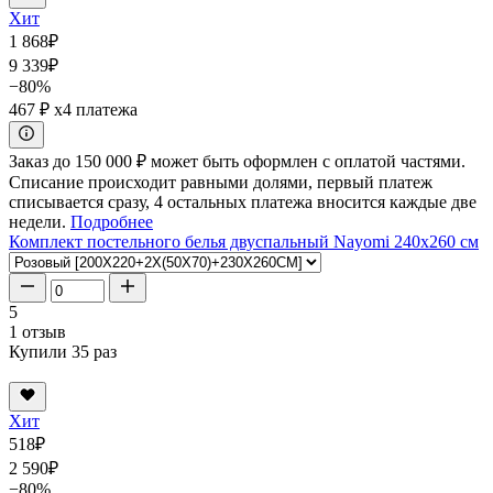
Хит
1 868
₽
9 339
₽
−80%
467 ₽
x4 платежа
Заказ до 150 000 ₽ может быть оформлен с оплатой частями.
Списание происходит равными долями, первый платеж
списывается сразу, 4 остальных платежа вносится каждые две
недели.
Подробнее
Комплект постельного белья двуспальный Nayomi 240x260 см
5
1 отзыв
Купили 35 раз
Хит
518
₽
2 590
₽
−80%