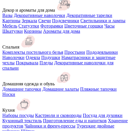
Декор и ароматы для дома
Вазы
Декоративные наволочки
Декоративные тарелки
Картины
Зеркала
Свечи
Подсвечники
Светильники и лампы
Мебель
Статуэтки
Фоторамки
Цветочные горшки
Часы
Шкатулки
Корзины
Ароматы для дома
Спальня
Комплекты постельного белья
Простыни
Пододеяльники
Наволочки
Одеяла
Подушки
Наматрасники и защитные
чехлы
Покрывала
Пледы
Декоративные наволочки для
спальни
Домашняя одежда и обувь
Домашние тапочки
Домашние халаты
Пляжные тапочки
Носки
Кухня
Наборы посуды
Кастрюли и сковороды
Посуда для духовки
Кухонный текстиль
Приготовление еды и напитков
Хранение
продуктов
Чайники и френч-прессы
Турецкие двойные