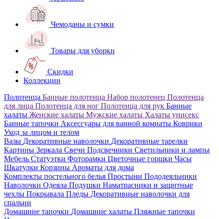
Чемоданы и сумки
Товары для уборки
Скидки
Коллекции
Полотенца
Банные полотенца
Набор полотенец
Полотенца
для лица
Полотенца для ног
Полотенца для рук
Банные
халаты
Женские халаты
Мужские халаты
Халаты унисекс
Банные тапочки
Аксессуары для ванной комнаты
Коврики
Уход за лицом и телом
Вазы
Декоративные наволочки
Декоративные тарелки
Картины
Зеркала
Свечи
Подсвечники
Светильники и лампы
Мебель
Статуэтки
Фоторамки
Цветочные горшки
Часы
Шкатулки
Корзины
Ароматы для дома
Комплекты постельного белья
Простыни
Пододеяльники
Наволочки
Одеяла
Подушки
Наматрасники и защитные
чехлы
Покрывала
Пледы
Декоративные наволочки для
спальни
Домашние тапочки
Домашние халаты
Пляжные тапочки