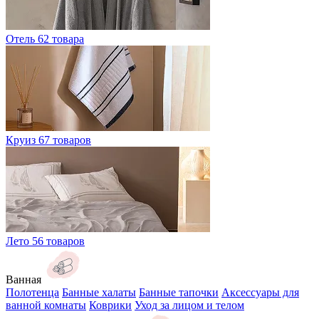
Отель
62 товара
Круиз
67 товаров
Лето
56 товаров
Ванная
Полотенца
Банные халаты
Банные тапочки
Аксессуары для
ванной комнаты
Коврики
Уход за лицом и телом