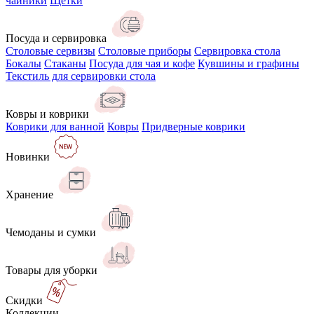
чайники
Щётки
Посуда и сервировка
Столовые сервизы
Столовые приборы
Сервировка стола
Бокалы
Стаканы
Посуда для чая и кофе
Кувшины и графины
Текстиль для сервировки стола
Ковры и коврики
Коврики для ванной
Ковры
Придверные коврики
Новинки
Хранение
Чемоданы и сумки
Товары для уборки
Скидки
Коллекции