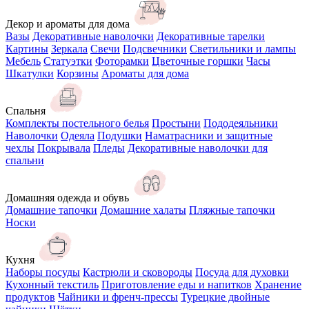
Декор и ароматы для дома
Вазы
Декоративные наволочки
Декоративные тарелки
Картины
Зеркала
Свечи
Подсвечники
Светильники и лампы
Мебель
Статуэтки
Фоторамки
Цветочные горшки
Часы
Шкатулки
Корзины
Ароматы для дома
Спальня
Комплекты постельного белья
Простыни
Пододеяльники
Наволочки
Одеяла
Подушки
Наматрасники и защитные
чехлы
Покрывала
Пледы
Декоративные наволочки для
спальни
Домашняя одежда и обувь
Домашние тапочки
Домашние халаты
Пляжные тапочки
Носки
Кухня
Наборы посуды
Кастрюли и сковороды
Посуда для духовки
Кухонный текстиль
Приготовление еды и напитков
Хранение
продуктов
Чайники и френч-прессы
Турецкие двойные