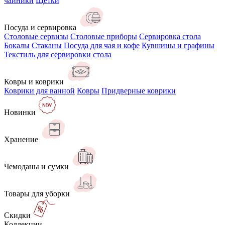
чайники
Щётки
Посуда и сервировка
Столовые сервизы
Столовые приборы
Сервировка стола
Бокалы
Стаканы
Посуда для чая и кофе
Кувшины и графины
Текстиль для сервировки стола
Ковры и коврики
Коврики для ванной
Ковры
Придверные коврики
Новинки
Хранение
Чемоданы и сумки
Товары для уборки
Скидки
Коллекции