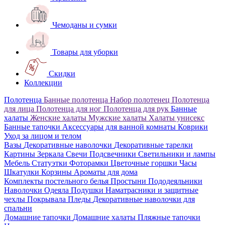
Чемоданы и сумки
Товары для уборки
Скидки
Коллекции
Полотенца
Банные полотенца
Набор полотенец
Полотенца
для лица
Полотенца для ног
Полотенца для рук
Банные
халаты
Женские халаты
Мужские халаты
Халаты унисекс
Банные тапочки
Аксессуары для ванной комнаты
Коврики
Уход за лицом и телом
Вазы
Декоративные наволочки
Декоративные тарелки
Картины
Зеркала
Свечи
Подсвечники
Светильники и лампы
Мебель
Статуэтки
Фоторамки
Цветочные горшки
Часы
Шкатулки
Корзины
Ароматы для дома
Комплекты постельного белья
Простыни
Пододеяльники
Наволочки
Одеяла
Подушки
Наматрасники и защитные
чехлы
Покрывала
Пледы
Декоративные наволочки для
спальни
Домашние тапочки
Домашние халаты
Пляжные тапочки