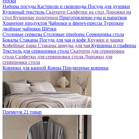
Носки
Наборы посуды
Кастрюли и сковороды
Посуда для духовки
Кухонный текстиль
Скатерти
Салфетки на стол
Дорожки на
стол
Кухонные полотенца
Приготовление еды и напитков
Хранение продуктов
Чайники и френч-прессы
Турецкие
двойные чайники
Щётки
Столовые сервизы
Столовые приборы
Сервировка стола
Бокалы
Стаканы
Посуда для чая и кофе
Кружки и чашки
Кофейные пары
Стаканы армуды для чая
Кувшины и графины
Текстиль для сервировки стола
Скатерти для сервировки
стола
Салфетки для сервировки стола
Дорожки для
сервировки стола
Коврики для ванной
Ковры
Придверные коврики
Премиум
21 товар