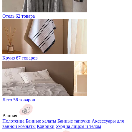
Отель
62 товара
Круиз
67 товаров
Лето
56 товаров
Ванная
Полотенца
Банные халаты
Банные тапочки
Аксессуары для
ванной комнаты
Коврики
Уход за лицом и телом